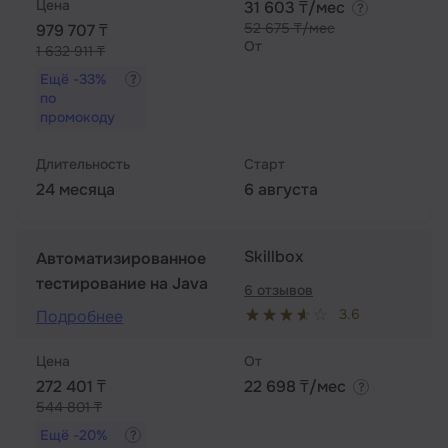
Цена
31 603 ₸/мес
52 675 ₸/мес
979 707 ₸
От
1 632 911 ₸
Ещё
-33%
по
промокоду
Длительность
Старт
24 месяца
6 августа
Skillbox
Автоматизированное
тестирование на Java
6 отзывов
3.6
Подробнее
Цена
От
272 401 ₸
22 698 ₸/мес
544 801 ₸
Ещё
-20%