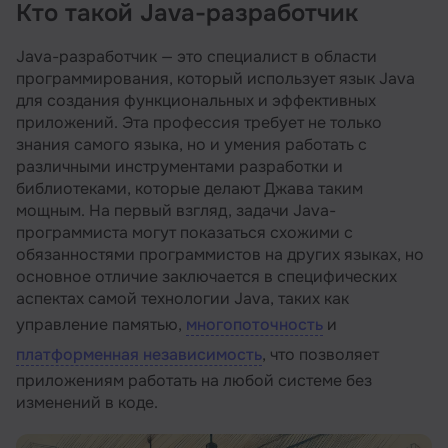
Кто такой Java-разработчик
Кто такой Java-разработчик
Чем занимается Java developer
Java-разработчик — это специалист в области
программирования, который использует язык Java
Какими знаниями и умениями должен
для создания функциональных и эффективных
обладать Java-девелопер
приложений. Эта профессия требует не только
Минимальные требования к кандидатам на
знания самого языка, но и умения работать с
должность Java программиста
различными инструментами разработки и
библиотеками, которые делают Джава таким
Карьерный рост Java-разработчика
мощным. На первый взгляд, задачи Java-
Какие зарплаты у разработчиков на Java
программиста могут показаться схожими с
обязанностями программистов на других языках, но
Плюсы и минусы профессии Java-developer
основное отличие заключается в специфических
Как стать Java-разработчиком
аспектах самой технологии Java, таких как
управление памятью,
многопоточность
и
Рекомендуем посмотреть курсы по Java
платформенная независимость
, что позволяет
Несколько советов для начинающих
приложениям работать на любой системе без
программистов Java
изменений в коде.
Список рекомендуемых книг для
начинающих Java-девелоперов