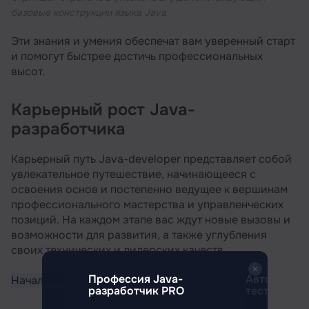
базовые конструкции языка Java
Эти знания и умения обеспечат вам уверенный старт
и помогут быстрее достичь профессиональных
высот.
Карьерный рост Java-
разработчика
Карьерный путь Java-developer представляет собой
увлекательное путешествие, начинающееся с
освоения основ и постепенно ведущее к вершинам
профессионального мастерства и управленческих
позиций. На каждом этапе вас ждут новые вызовы и
возможности для развития, а также углубления
своих технических и лидерских качеств.
отчик с
Профессия Java-
Автоматиз
Начальный уровень (Junior)
разработчик PRO
тестирован