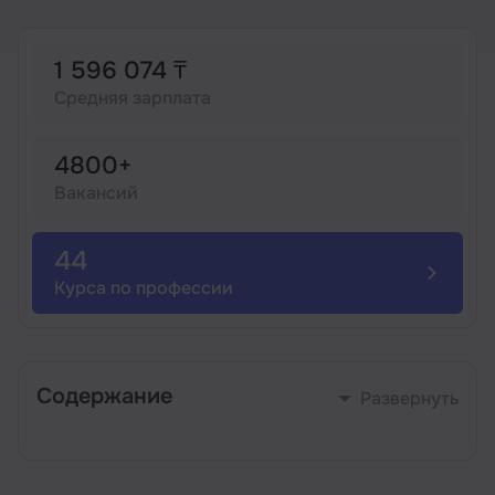
Иностранные языки
1 596 074 ₸
Средняя зарплата
Soft Skills
4800+
ДПО
Вакансий
Детям
44
Курса по профессии
Акции и промокоды
Содержание
Развернуть