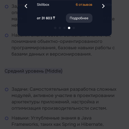
6 отзывов
Skillbox
6 отзывов
Skillbox
Задачи: Работа под руководством более
опытных коллег, написание чистого и
Подробнее
от 31 603 ₸
Подробнее
от 22 698 ₸
масштабируемого кода, участие в разработке
небольших модулей проектов.
Навыки: Знание Java и основных библиотек,
понимание объектно-ориентированного
программирования, базовые навыки работы с
базами данных и версионирования.
Средний уровень (Middle)
Задачи: Самостоятельная разработка сложных
модулей, активное участие в проектировании
архитектуры приложений, настройка и
оптимизация производительности систем.
Навыки: Углубленные знания в Java
Frameworks, таких как Spring и Hibernate,