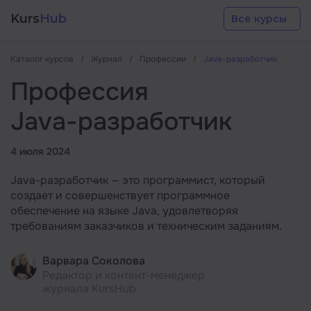
Kurs
Hub
Все курсы
Каталог курсов
Журнал
Профессии
Java-разработчик
Профессия
Java-разработчик
Разработка
4 июля 2024
Java-разработчик — это программист, который
Маркетинг
создает и совершенствует программное
обеспечение на языке Java, удовлетворяя
требованиям заказчиков и техническим заданиям.
Дизайн
Варвара Соколова
Аналитика
Редактор и контент-менеджер
журнала KursHub
Менеджмент