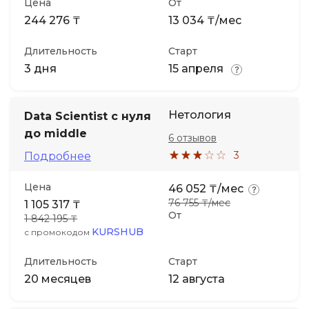
Цена
От
244 276 ₸
13 034 ₸/мес
Длительность
Старт
3 дня
15 апреля
Нетология
Data Scientist с нуля
до middle
6 отзывов
3
Подробнее
Цена
46 052 ₸/мес
76 755 ₸/мес
1 105 317 ₸
От
1 842 195 ₸
KURSHUB
с промокодом
Длительность
Старт
20 месяцев
12 августа