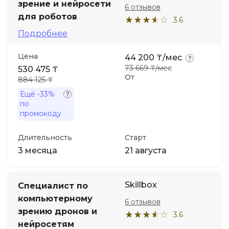
зрение и нейросети
6 отзывов
для роботов
3.6
Иностранные языки
Подробнее
Soft Skills
Цена
44 200 ₸/мес
73 669 ₸/мес
530 475 ₸
От
884 125 ₸
ДПО
Ещё
-33%
по
Детям
промокоду
Длительность
Старт
Акции и промокоды
3 месяца
21 августа
Skillbox
Специалист по
компьютерному
6 отзывов
зрению дронов и
3.6
нейросетям