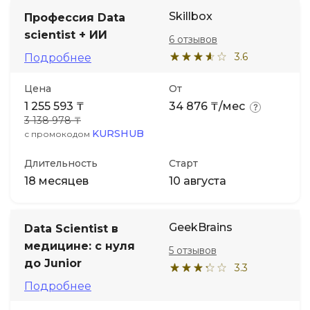
Skillbox
Профессия Data
scientist + ИИ
6 отзывов
3.6
Подробнее
Цена
От
1 255 593 ₸
34 876 ₸/мес
3 138 978 ₸
KURSHUB
с промокодом
Длительность
Старт
18 месяцев
10 августа
GeekBrains
Data Scientist в
медицине: с нуля
5 отзывов
до Junior
3.3
Подробнее