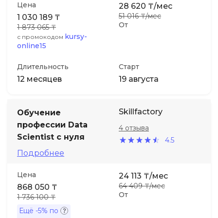
Цена
28 620 ₸/мес
51 016 ₸/мес
1 030 189 ₸
От
1 873 065 ₸
kursy-
с промокодом
online15
Длительность
Старт
12 месяцев
19 августа
Skillfactory
Обучение
профессии Data
4 отзыва
Scientist с нуля
4.5
Подробнее
Цена
24 113 ₸/мес
64 409 ₸/мес
868 050 ₸
От
1 736 100 ₸
Ещё
-5%
по