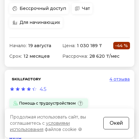
Бессрочный доступ
Чат
Для начинающих
Начало:
19 августа
Цена:
1 030 189 ₸
-44 %
Срок:
12 месяцев
Рассрочка:
28 620 ₸/мес
4 отзыва
4.5
Помощь с трудоустройством
Сертификат
Стажировка
Продолжая использовать сайт, вы
Окей
соглашаетесь с
условиями
использования
файлов cookie 🍪
Обучение профессии Data Scientist с
нуля