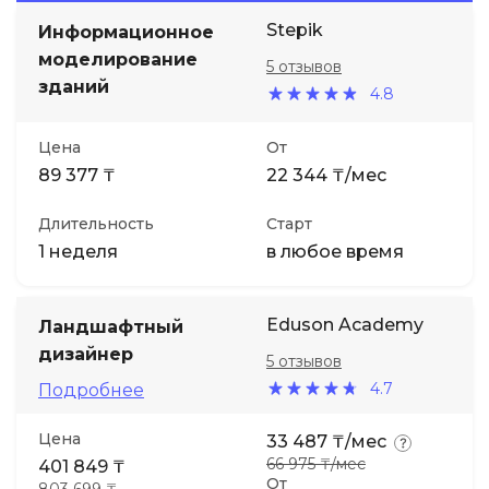
Stepik
Информационное
Иностранные языки
моделирование
5 отзывов
зданий
4.8
Soft Skills
Цена
От
ДПО
89 377 ₸
22 344 ₸/мес
Длительность
Старт
Детям
1 неделя
в любое время
Акции и промокоды
Eduson Academy
Ландшафтный
дизайнер
5 отзывов
4.7
Подробнее
Цена
33 487 ₸/мес
66 975 ₸/мес
401 849 ₸
От