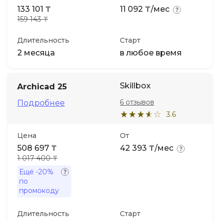
133 101 ₸
11 092 ₸/мес
159 143 ₸
Длительность
Старт
2 месяца
в любое время
Skillbox
Archicad 25
6 отзывов
Подробнее
3.6
Цена
От
508 697 ₸
42 393 ₸/мес
1 017 400 ₸
Ещё
-20%
по
промокоду
Длительность
Старт