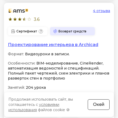
4 отзыва
3.6
Сертификат
Возврат средств
Проектирование интерьера в Archicad
Формат:
Видеоуроки в записи.
Особенности:
BIM-моделирование, CineRender,
автоматизация ведомостей и спецификаций.
Полный пакет чертежей, схем электрики и планов
разверток стен в портфолио
Занятий:
204 урока
Продолжая использовать сайт, вы
Практика
Консультация экспертов
Окей
соглашаетесь с
условиями
использования
файлов cookie 🍪
Бессрочный доступ
Чат