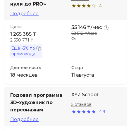
нуля до PRO»
4
Подробнее
Цена
35 146 ₸/мес
62 512 ₸/мес
1 265 385 ₸
От
2 530 771 ₸
Ещё
-5%
по
промокоду
Длительность
Старт
18 месяцев
11 августа
XYZ School
Годовая программа
3D-художник по
5 отзывов
персонажам
4.9
Подробнее