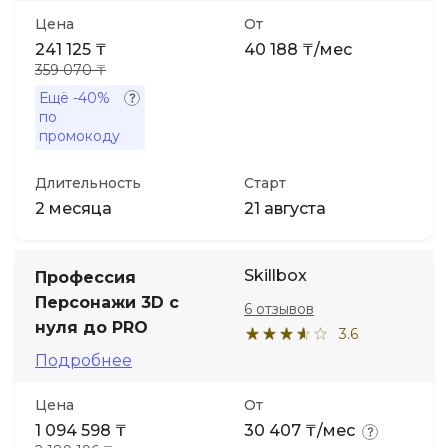
Цена
От
241 125 ₸
40 188 ₸/мес
359 070 ₸
Ещё
-40%
по
промокоду
Длительность
Старт
2 месяца
21 августа
Skillbox
Профессия
Персонажи 3D с
6 отзывов
нуля до PRO
3.6
Подробнее
Цена
От
1 094 598 ₸
30 407 ₸/мес