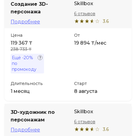
Skillbox
Создание 3D-
персонажа
6 отзывов
Иностранные языки
3.6
Подробнее
Soft Skills
Цена
От
119 367 ₸
19 894 ₸/мес
ДПО
238 733 ₸
Ещё
-20%
по
Детям
промокоду
Акции и промокоды
Длительность
Старт
1 месяц
8 августа
Skillbox
3D-художник по
персонажам
6 отзывов
3.6
Подробнее