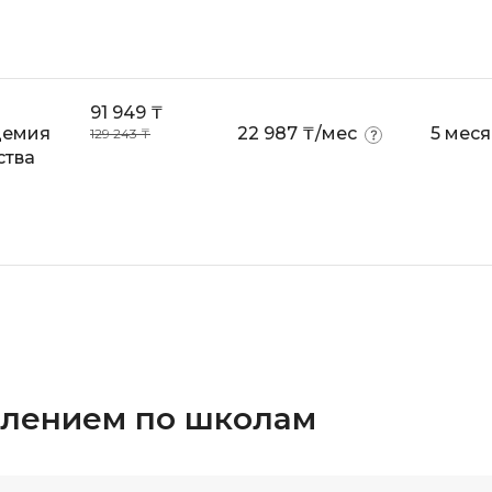
Scala
DevOps
Selenium
Docker
Solidity
Drupal
91 949 ₸
демия
22 987 ₸/мес
5 мес
129 243 ₸
T
ства
E
Terraform
Elasticsearch
Three.js
F
Tilda
FastAPI
TypeScript
Flask
U
Frontend-разработка
UML
FullStack-разработка
елением по школам
V
G
VMware
GitLab