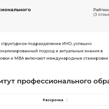
VR/AR-разраб
Godot
сионального
Рейтин
Visual Studio 
Groovy
(3 отз
W
H
Webflow
Hadoop
Webpack
е структурное подразделение ИНО, успешно
I
Wordpress
онализированный подход и актуальные знания в
IoT
X
овки и MBA включают международные стажировки
J
XML
JavaScript-разработка
Y
титут профессионального обр
Java Spring Boot
Yandex Cloud
Jenkins
Z
Jira
Рассрочка
Zabbix
Joomla