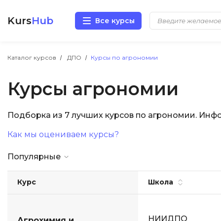
Kurs
Hub
Все курсы
Разработка
Каталог курсов
ДПО
Курсы по агрономии
Курсы агрономии
Маркетинг
Дизайн
Подборка из 7 лучших курсов по агрономии. Инф
Как мы оцениваем курсы?
Аналитика
Популярные
Менеджмент
Курс
Школа
Иностранные языки
Soft Skills
НИИДПО
Агрохимия и