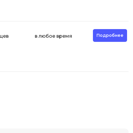
Engine
Разработка мобильных
приложений
Разработка на Kotlin
Подробнее
яцев
в любое время
Разработка на языке C#
Разработка на языке C и C++
Разработка на языке Swift
Реверс инжиниринг
Робототехника для взрослых
Ручное тестирование
С
Сетевое администрирование
Сетевой инженер
Создание интернет магазина