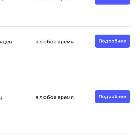
Д
Дизайнер верстальщик
И
Информационная
Подробнее
сяцев
в любое время
безопасность
К
Кибербезопасность
ка
Компьютерное зрение
Компьютерные сети
Подробнее
ц
в любое время
М
Микросервисная архитектура
Н
Нагрузочное тестирование