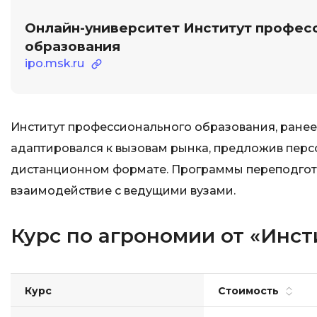
Онлайн-университет Институт профес
образования
ipo.msk.ru
Институт профессионального образования, ране
адаптировался к вызовам рынка, предложив перс
дистанционном формате. Программы переподгот
взаимодействие с ведущими вузами.
Курс по агрономии от «Инс
Курс
Стоимость