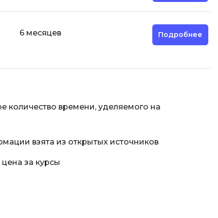
отка
Создание сайтов
Code
Создание чат-ботов
6 месяцев
Подробнее
Т
Тестирование игр
У
е количество времени, уделяемого на
Управление дронами
Управление разработкой и IT
рмации взята из открытых источников
Ф
 цена за курсы
Фреймворк Angular
Фреймворк Django
Фреймворк Flutter
Фреймворк Laravel