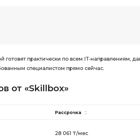
Scala
DevOps
Selenium
Docker
Solidity
Drupal
T
E
Terraform
Elasticsearch
й готовят практически по всем IT-направлениям, да
Three.js
бованным специалистом прямо сейчас.
F
Tilda
FastAPI
TypeScript
 от «Skillbox»
Flask
U
Frontend-разработка
UML
FullStack-разработка
Рассрочка
V
G
28 061 ₸/мес
VMware
GitLab