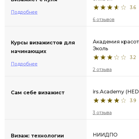
3.6
ДПО
Подробнее
6 отзывов
Детям
Академия красо
Курсы визажистов для
Эколь
начинающих
3.2
Подробнее
2 отзыва
irs.Academy (HED
Сам себе визажист
3.9
3 отзыва
НИИДПО
Визаж: технологии