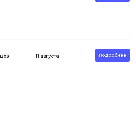
О
ООП
Операционные системы
ние
П
Подробнее
Парсинг
яцев
11 августа
Пентест
Программная инженерия
Р
Работа с GIT
Разработка игр
Разработка игр на Unity
Разработка игр на Unreal