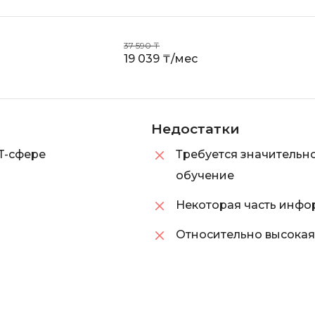
VR/AR-разраб
Godot
Visual Studio 
Groovy
37 590 ₸
19 039 ₸/мес
W
H
Webflow
Hadoop
Webpack
I
Недостатки
Wordpress
IoT
T-сфере
Требуется значительно
X
обучение
J
XML
Некоторая часть инфо
JavaScript-разработка
Y
Java Spring Boot
Относительно высокая
Yandex Cloud
Jenkins
Z
Jira
Zabbix
Joomla