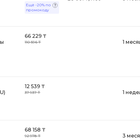
1С Битрикс
Ещё
-20%
по
OSINT
промокоду
A
Objective-C
API
OpenCart
66 229 ₸
ASP.NET
OpenStack
ты
1 меся
110 596 ₸
Active Directory
Oracle SQL
Android-разработка
P
Android Studio
PHP-разработ
Ansible
12 539 ₸
Pascal
Apache Airflow
U)
1 неде
37 937 ₸
Perl
Apache Kafka
PostgreSQL
Arduino
Postman
Asterisk
Powershell
68 158 ₸
B
3 мес
92 978 ₸
Prometheus