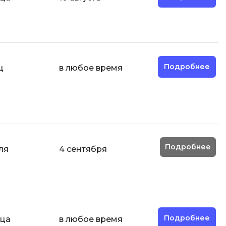
Д
Дизайнер верстальщик
И
Информационная
Подробнее
ц
в любое время
безопасность
К
Кибербезопасность
ка
Компьютерное зрение
Компьютерные сети
Подробнее
ля
4 сентября
М
Микросервисная архитектура
Н
Подробнее
яца
в любое время
Нагрузочное тестирование