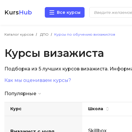
Kurs
Hub
Все курсы
Разработка
Каталог курсов
ДПО
Курсы по обучению визажистов
Курсы визажиста
Маркетинг
Дизайн
Подборка из 5 лучших курсов визажиста. Информ
Как мы оцениваем курсы?
Аналитика
Популярные
Менеджмент
Курс
Школа
Иностранные языки
Soft Skills
Skillbox
Визажист с нуля