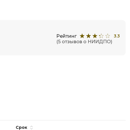
Фреймворк Node.js
Фреймворк ReactJS
а
Фреймворк Spring
Фреймворк Symfony
Рейтинг
3.3
(5 отзывов о НИИДПО)
Фреймворк Vue.js
Х
я тестирования
Хранилища данных
ование
Я
ование Windows
Язык SQL
структуры
Срок