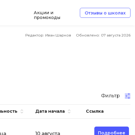
Акции и
Отзывы о школах
промокоды
e
Архитектор ПО
Редактор: Иван Шарков
Обновлено:
07 августа 2026
Б
Базы данных
Белый хакер
Блокчейн
В
Фильтр
ботка
Вайб кодинг
льность
Дата начала
Ссылка
Веб-разработка
Верстка на HTML и CSS
Подробнее
яца
10 августа