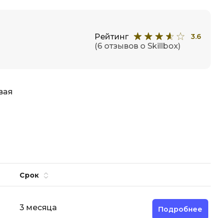
Engine
Разработка мобильных
приложений
Рейтинг
3.6
(6 отзывов о Skillbox)
Разработка на Kotlin
Разработка на языке C#
Разработка на языке C и C++
вая
Разработка на языке Swift
Реверс инжиниринг
Робототехника для взрослых
Ручное тестирование
С
Срок
Сетевое администрирование
Сетевой инженер
3 месяца
Подробнее
Создание интернет магазина