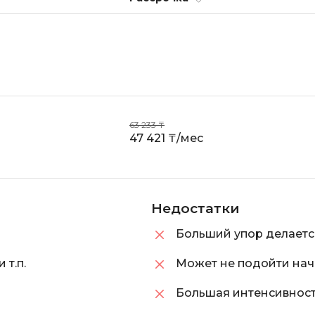
i
K
iOS разработк
Kubernetes
j
L
jQuery
LibGDX
Linux
63 233 ₸
А
47 421 ₸/мес
Автоматизаци
M
Администрир
MATLAB
PostgreSQL
MODX
Недостатки
Администрир
MS Access
Больший упор делаетс
Алгоритмы и 
MS SQL
данных
т.п.
Может не подойти н
Большая интенсивност