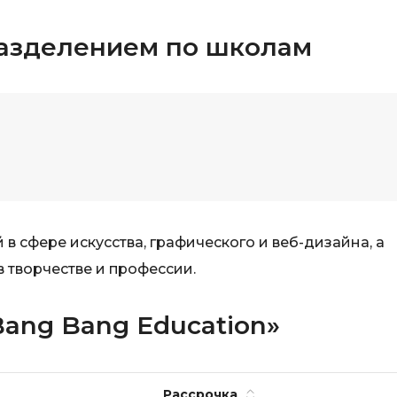
VR/AR-разраб
Godot
разделением по школам
Visual Studio 
Groovy
W
H
Webflow
Hadoop
Webpack
I
Wordpress
IoT
X
J
XML
 сфере искусства, графического и веб-дизайна, а
JavaScript-разработка
в творчестве и профессии.
Y
Java Spring Boot
Yandex Cloud
Bang Bang Education»
Jenkins
Z
Jira
Zabbix
Joomla
Рассрочка