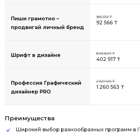
185 133 ₸
Пиши грамотно –
92 566 ₸
продвигай личный бренд
805 827 ₸
Шрифт в дизайне
402 917 ₸
2 521 126 ₸
Профессия Графический
1 260 563 ₸
дизайнер PRO
Преимущества
Широкий выбор разнообразных программ в I