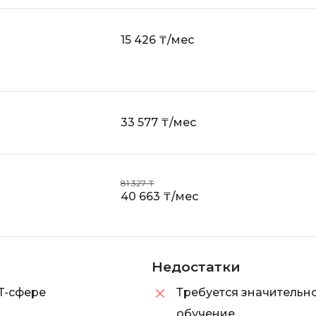
15 426 ₸/мес
33 577 ₸/мес
81 327 ₸
40 663 ₸/мес
Недостатки
T-сфере
Требуется значительно
обучение