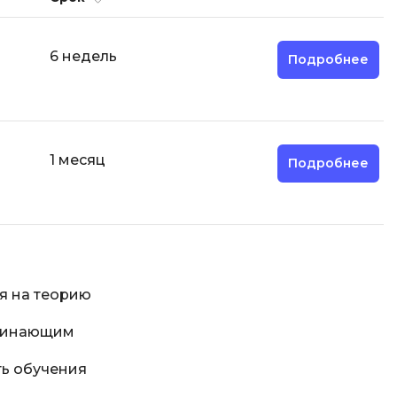
Фреймворк Node.js
Фреймворк ReactJS
а
6 недель
Подробнее
Фреймворк Spring
Фреймворк Symfony
Фреймворк Vue.js
1 месяц
Подробнее
Х
я тестирования
Хранилища данных
ование
Я
ование Windows
Язык SQL
я на теорию
структуры
ачинающим
ь обучения