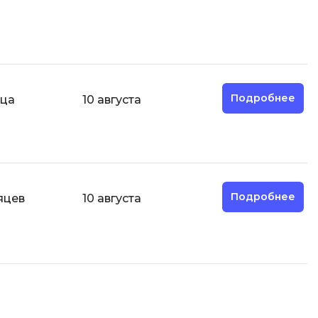
О
ООП
Операционные системы
ние
Подробнее
яца
10 августа
П
Парсинг
Пентест
Программная инженерия
Подробнее
яцев
10 августа
Р
Работа с GIT
Разработка игр
Разработка игр на Unity
Разработка игр на Unreal