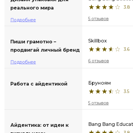
3.8
реального мира
ДПО
5 отзывов
Подробнее
Детям
Skillbox
Пиши грамотно –
3.6
продвигай личный бренд
6 отзывов
Подробнее
Бруноям
Работа с айдентикой
3.5
5 отзывов
Bang Bang Educat
Айдентика: от идеи к
3.8