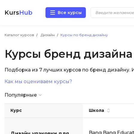
Kurs
Hub
Все курсы
Разработка
Каталог курсов
Дизайн
Курсы по бренд дизайну
Курсы бренд дизайна
Маркетинг
Дизайн
Подборка из 7 лучших курсов по бренд дизайну.
Как мы оцениваем курсы?
Аналитика
Популярные
Менеджмент
Курс
Школа
Иностранные языки
Soft Skills
Bang Bang Educat
Дизайн упаковки для