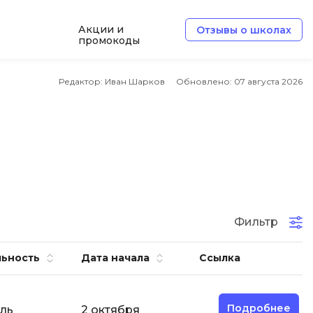
Акции и
Отзывы о школах
промокоды
e
Архитектор ПО
Редактор: Иван Шарков
Обновлено:
07 августа 2026
Б
Базы данных
Белый хакер
Блокчейн
В
Фильтр
ботка
Вайб кодинг
ьность
Дата начала
Ссылка
Веб-разработка
Верстка на HTML и CSS
Подробнее
ль
2 октября