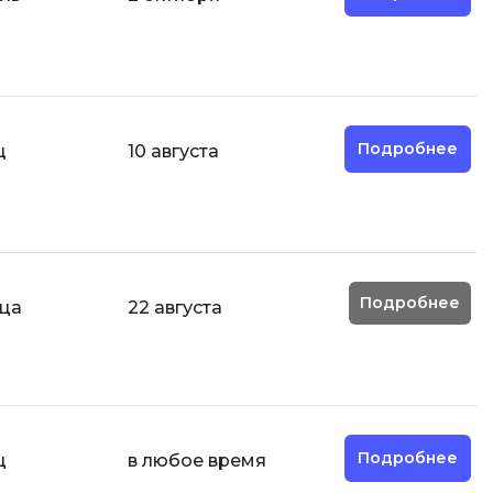
Д
Дизайнер верстальщик
И
Информационная
Подробнее
ц
10 августа
безопасность
К
Кибербезопасность
ка
Компьютерное зрение
Подробнее
яца
22 августа
Компьютерные сети
М
Микросервисная архитектура
Н
Подробнее
ц
в любое время
Нагрузочное тестирование