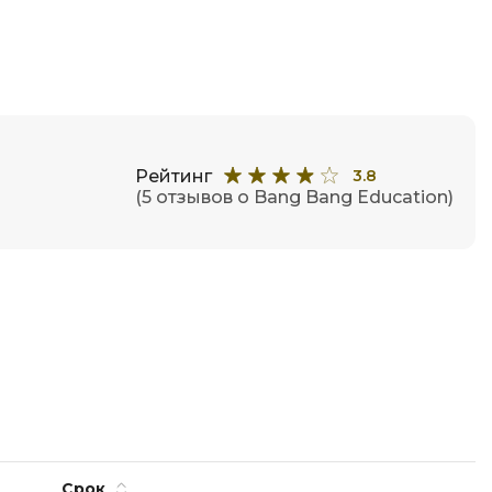
отка
Создание сайтов
Code
Создание чат-ботов
Т
Тестирование игр
Рейтинг
3.8
(5 отзывов о Bang Bang Education)
У
Управление дронами
Управление разработкой и IT
Ф
Фреймворк Angular
Фреймворк Django
Фреймворк Flutter
Фреймворк Laravel
Срок