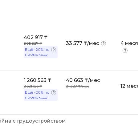
Backend разработка
PyQt
Bash
Q
Bootstrap
QA-тестирова
402 917 ₸
Bubble
33 577 ₸/мес
4 мес
805 827 ₸
QGIS
Ещё
-20%
по
C
промокоду
Qt Creator
CI/CD
R
CentOS
RabbitMQ
1 260 563 ₸
40 663 ₸/мес
Cisco
12 мес
2 521 126 ₸
81 327 ₸/мес
React Native
Ещё
-20%
по
ClickHouse
промокоду
Ruby
D
Rust
Dart
айна с трудоустройством
S
DataLens
SRE
Delphi