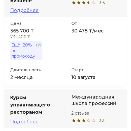
бизнесе
3.6
Подробнее
Иностранные языки
Цена
От
Soft Skills
365 700 ₸
30 478 ₸/мес
731 406 ₸
Ещё
-20%
ДПО
по
промокоду
Детям
Длительность
Старт
2 месяца
10 августа
Акции и промокоды
Международная
Курсы
школа профессий
управляющего
рестораном
2 отзыва
3.3
Подробнее