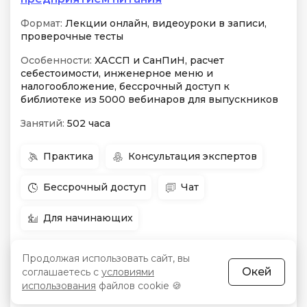
Формат:
Лекции онлайн, видеоуроки в записи,
проверочные тесты
Особенности:
ХАССП и СанПиН, расчет
себестоимости, инженерное меню и
налогообложение, бессрочный доступ к
библиотеке из 5000 вебинаров для выпускников
Занятий:
502 часа
Практика
Консультация экспертов
Бессрочный доступ
Чат
Для начинающих
Продолжая использовать сайт, вы
Начало:
14 августа
Цена:
207 046 ₸
-31 %
Окей
соглашаетесь с
условиями
использования
файлов cookie 🍪
Срок:
4 месяца
Рассрочка:
17 425 ₸/мес