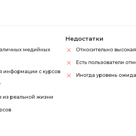
Недостатки
азличных медийных
Относительно высокая
Есть пользователи отм
я информации с курсов
Иногда уровень ожидан
у
е из реальной жизни
рсов