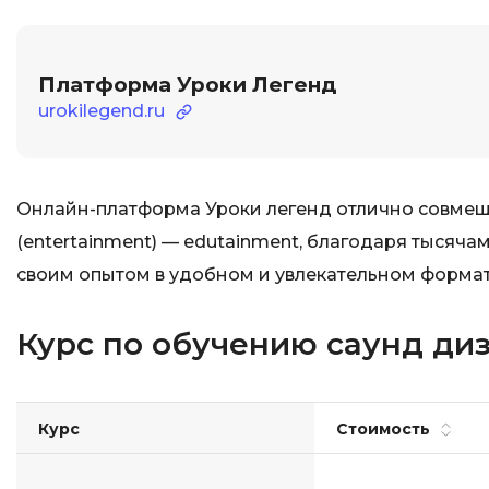
Платформа Уроки Легенд
urokilegend.ru
Онлайн-платформа Уроки легенд отлично совмеща
(entertainment) — edutainment, благодаря тысяч
своим опытом в удобном и увлекательном формат
Курс по обучению саунд ди
Курс
Стоимость