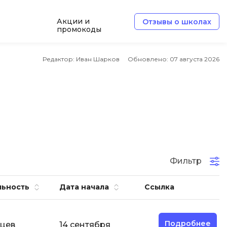
Акции и
Отзывы о школах
промокоды
e
Архитектор ПО
Редактор: Иван Шарков
Обновлено:
07 августа 2026
Б
Базы данных
Белый хакер
Блокчейн
В
Фильтр
ботка
Вайб кодинг
льность
Дата начала
Ссылка
Веб-разработка
Верстка на HTML и CSS
Подробнее
яцев
14 сентября