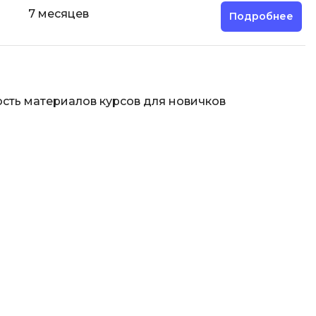
отка
7 месяцев
Подробнее
Создание сайтов
Code
Создание чат-ботов
Т
сть материалов курсов для новичков
Тестирование игр
У
Управление дронами
Управление разработкой и IT
Ф
Фреймворк Angular
Фреймворк Django
Фреймворк Flutter
Фреймворк Laravel