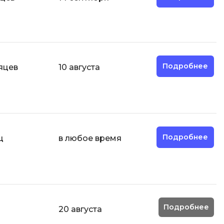
Д
Дизайнер верстальщик
И
Информационная
Подробнее
яцев
10 августа
безопасность
К
Кибербезопасность
ка
Компьютерное зрение
Подробнее
ц
в любое время
Компьютерные сети
М
Микросервисная архитектура
Н
Подробнее
й
20 августа
Нагрузочное тестирование