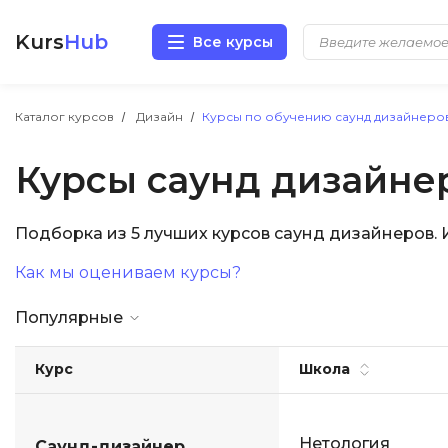
Kurs
Hub
Все курсы
Разработка
Каталог курсов
Дизайн
Курсы по обучению саунд дизайнеро
Курсы саунд дизайне
Маркетинг
Дизайн
Подборка из 5 лучших курсов саунд дизайнеров.
Как мы оцениваем курсы?
Аналитика
Популярные
Менеджмент
Курс
Школа
Иностранные языки
Soft Skills
Нетология
Саунд-дизайнер