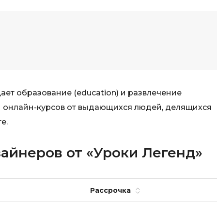
i
K
iOS разработк
Kubernetes
j
L
jQuery
LibGDX
Linux
А
ет образование (education) и развлечение
Автоматизаци
M
ам онлайн-курсов от выдающихся людей, делящихся
Администрир
MATLAB
е.
PostgreSQL
MODX
Администрир
зайнеров от «Уроки Легенд»
MS Access
Алгоритмы и 
MS SQL
данных
Рассрочка