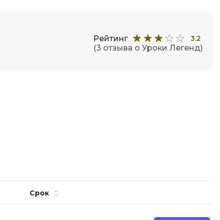
Фреймворк Node.js
Фреймворк ReactJS
а
Рейтинг
3.2
Фреймворк Spring
(3 отзыва о Уроки Легенд)
Фреймворк Symfony
Фреймворк Vue.js
Х
я тестирования
Хранилища данных
ование
Я
ование Windows
Язык SQL
структуры
Срок