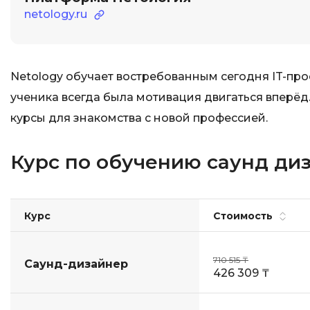
netology.ru
Netology обучает востребованным сегодня IT-про
ученика всегда была мотивация двигаться вперёд.
курсы для знакомства с новой профессией.
Курс по обучению саунд ди
Курс
Стоимость
710 515 ₸
Саунд-дизайнер
426 309 ₸