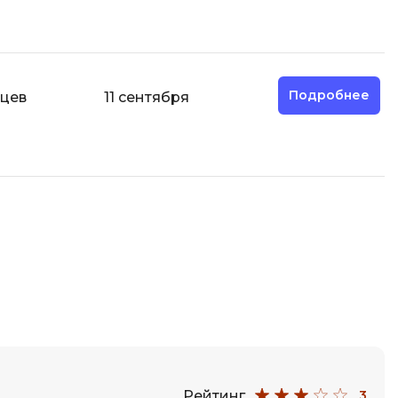
О
ООП
Операционные системы
Подробнее
яцев
11 сентября
ние
П
Парсинг
Пентест
Программная инженерия
Р
Работа с GIT
Разработка игр
Разработка игр на Unity
Разработка игр на Unreal
Рейтинг
3