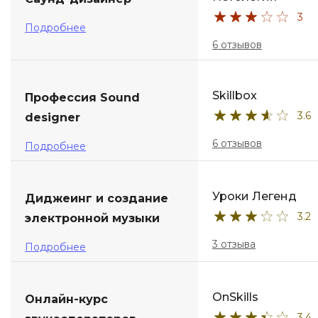
3
ДПО
Подробнее
6 отзывов
Детям
Skillbox
Профессия Sound
3.6
designer
6 отзывов
Подробнее
Уроки Легенд
Диджеинг и создание
3.2
электронной музыки
3 отзыва
Подробнее
OnSkills
Онлайн-курс
3.4