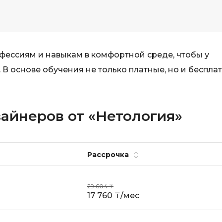
Scala
DevOps
Selenium
Docker
Solidity
Drupal
фессиям и навыкам в комфортной среде, чтобы у
T
 В основе обучения не только платные, но и беспла
E
Terraform
Elasticsearch
Three.js
F
зайнеров от «Нетология»
Tilda
FastAPI
TypeScript
Flask
Рассрочка
U
Frontend-разработка
UML
FullStack-разработка
29 604 ₸
V
17 760 ₸/мес
G
VMware
GitLab