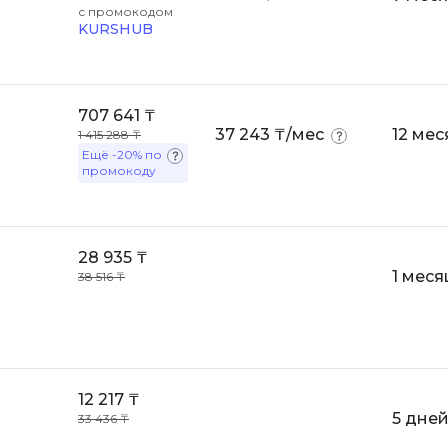
1С Битрикс
с промокодом
KURSHUB
OSINT
A
Objective-C
API
OpenCart
707 641 ₸
ASP.NET
OpenStack
37 243 ₸/мес
12 мес
1 415 288 ₸
Active Directory
Ещё
-20%
по
Oracle SQL
промокоду
Android-разработка
P
Android Studio
PHP-разработ
Ansible
28 935 ₸
1 меся
Pascal
38 516 ₸
Apache Airflow
Perl
Apache Kafka
PostgreSQL
Arduino
Postman
Asterisk
12 217 ₸
Powershell
5 дне
33 436 ₸
B
Prometheus