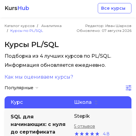
Kurs
Hub
Все курсы
Каталог курсов
Аналитика
Редактор: Иван Шарков
Курсы по PL/SQL
Обновлено:
07 августа 2026
Курсы PL/SQL
Подборка из 4 лучших курсов по PL/SQL.
Разработка
Информация обновляется ежедневно.
Как мы оцениваем курсы?
Маркетинг
Популярные
Дизайн
Курс
Школа
Аналитика
Stepik
SQL для
начинающих: с нуля
5 отзывов
до сертификата
Менеджмент
4.8