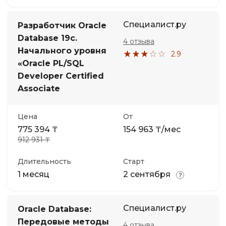
Специалист.ру
Разработчик Oracle
Database 19с.
4 отзыва
Начального уровня
2.9
«Oracle PL/SQL
Developer Certified
Associate
Цена
От
775 394 ₸
154 963 ₸/мес
912 931 ₸
Длительность
Старт
1 месяц
2 сентября
Специалист.ру
Oracle Database:
Передовые методы
4 отзыва