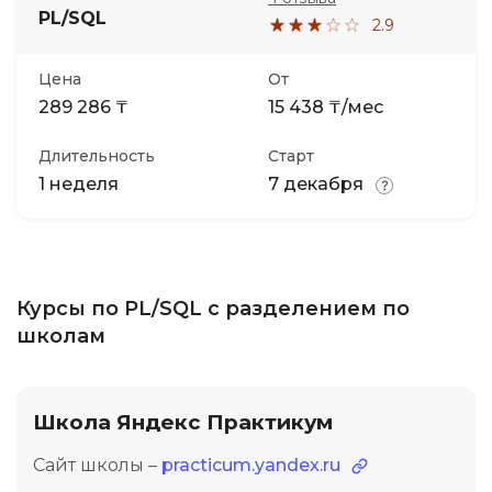
PL/SQL
2.9
Цена
От
289 286 ₸
15 438 ₸/мес
Длительность
Старт
1 неделя
7 декабря
Курсы по PL/SQL с разделением по
школам
Школа Яндекс Практикум
Сайт школы –
practicum.yandex.ru