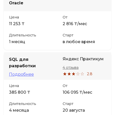
Oracle
Иностранные языки
Цена
От
11 253 ₸
2 816 ₸/мес
Soft Skills
Длительность
Старт
ДПО
1 месяц
в любое время
Детям
Яндекс Практикум
SQL для
разработки
4 отзыва
Акции и промокоды
2.8
Подробнее
Цена
От
385 800 ₸
106 095 ₸/мес
Длительность
Старт
4 месяца
20 августа