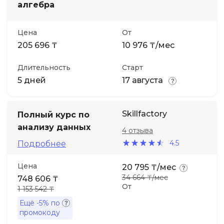
алгебра
Цена
От
205 696 ₸
10 976 ₸/мес
Длительность
Старт
5 дней
17 августа
Skillfactory
Полный курс по
анализу данных
4 отзыва
4.5
Подробнее
Цена
20 795 ₸/мес
34 664 ₸/мес
748 606 ₸
От
1 153 542 ₸
Ещё
-5%
по
промокоду