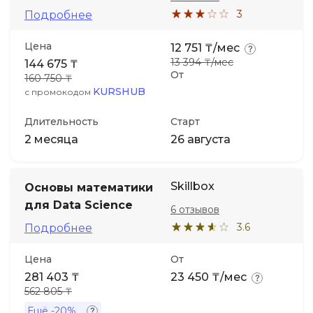
3
Подробнее
Цена
12 751 ₸/мес
13 394 ₸/мес
144 675 ₸
От
160 750 ₸
KURSHUB
с промокодом
Длительность
Старт
2 месяца
26 августа
Skillbox
Основы математики
для Data Science
6 отзывов
3.6
Подробнее
Цена
От
281 403 ₸
23 450 ₸/мес
562 805 ₸
Ещё
-20%