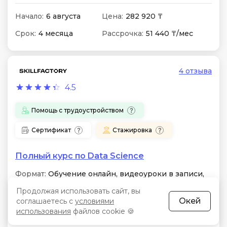
Начало:
6 августа
Цена:
282 920 ₸
Срок:
4 месяца
Рассрочка:
51 440 ₸/мес
4 отзыва
4.5
Помощь с трудоустройством
Сертификат
Стажировка
Полный курс по Data Science
Формат:
Обучение онлайн, видеоуроки в записи,
работа на тренажерах.
Продолжая использовать сайт, вы
Окей
Особенности:
соглашаетесь с
Python, SQL, Machine Learning, Deep
условиями
Learning, A/B-тестирование. Практика на
использования
файлов cookie 🍪
реальных данных через проектный подход