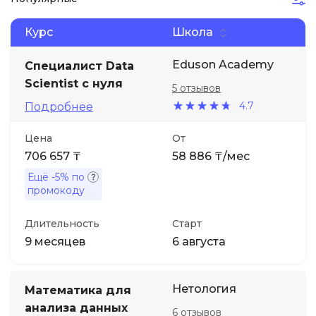
Курс
Школа
Иностранные языки
Eduson Academy
Специалист Data
Soft Skills
Scientist с нуля
5 отзывов
4.7
Подробнее
ДПО
Цена
От
Детям
706 657 ₸
58 886 ₸/мес
Ещё
-5%
по
Акции и промокоды
промокоду
Длительность
Старт
9 месяцев
6 августа
Нетология
Математика для
анализа данных
6 отзывов