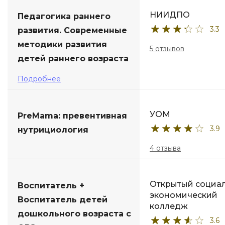
НИИДПО
Педагогика раннего
3.3
развития. Современные
методики развития
5 отзывов
детей раннего возраста
Подробнее
УОМ
PreMama: превентивная
3.9
нутрициология
4 отзыва
Открытый социал
Воспитатель +
экономический
Воспитатель детей
колледж
дошкольного возраста с
3.6