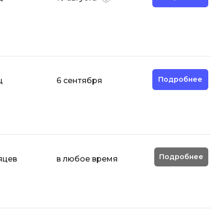
Д
Дизайнер верстальщик
И
Информационная
безопасность
Подробнее
ц
6 сентября
К
Кибербезопасность
ка
Компьютерное зрение
Компьютерные сети
Подробнее
яцев
в любое время
М
Микросервисная архитектура
Н
Нагрузочное тестирование