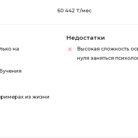
60 442 ₸/мес
Недостатки
лько на
Высокая сложность ос
нуля заняться психоло
бучения
примерах из жизни