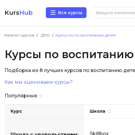
Kurs
Hub
Все курсы
Разработка
Каталог курсов
ДПО
Курсы по по воспитанию детей
Курсы по воспитанию
Маркетинг
Дизайн
Подборка из 8 лучших курсов по воспитанию дет
Как мы оцениваем курсы?
Аналитика
Популярные
Менеджмент
Курс
Школа
Иностранные языки
Soft Skills
Skillbox
Школа с удовольствием: