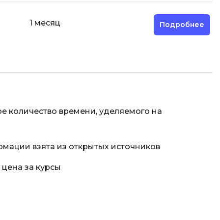
Фреймворк Node.js
1 месяц
Подробнее
Фреймворк ReactJS
а
Фреймворк Spring
Фреймворк Symfony
Фреймворк Vue.js
Х
я тестирования
е количество времени, уделяемого на
Хранилища данных
ование
Я
рмации взята из открытых источников
ование Windows
Язык SQL
структуры
 цена за курсы