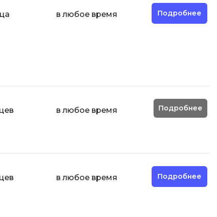
Подробнее
яца
в любое время
О
ООП
Операционные системы
ние
П
Парсинг
Пентест
Подробнее
цев
в любое время
Программная инженерия
Р
Работа с GIT
Разработка игр
Подробнее
цев
в любое время
Разработка игр на Unity
Разработка игр на Unreal