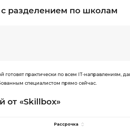
VR/AR-разраб
Godot
 с разделением по школам
Visual Studio 
Groovy
W
H
Webflow
Hadoop
Webpack
I
Wordpress
IoT
X
й готовят практически по всем IT-направлениям, да
J
XML
бованным специалистом прямо сейчас.
JavaScript-разработка
Y
Java Spring Boot
 от «Skillbox»
Yandex Cloud
Jenkins
Z
Jira
Zabbix
Joomla
Рассрочка