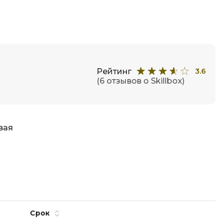
отка
Создание сайтов
Code
Создание чат-ботов
Т
Рейтинг
3.6
Тестирование игр
(6 отзывов о Skillbox)
У
Управление дронами
Управление разработкой и IT
вая
Ф
Фреймворк Angular
Фреймворк Django
Фреймворк Flutter
Срок
Фреймворк Laravel