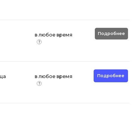
Engine
Разработка мобильных
приложений
Разработка на Kotlin
Подробнее
й
в любое время
Разработка на языке C#
Разработка на языке C и C++
Разработка на языке Swift
Реверс инжиниринг
Подробнее
яца
в любое время
Робототехника для взрослых
Ручное тестирование
С
Сетевое администрирование
Сетевой инженер
Создание интернет магазина