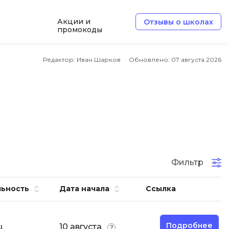
Акции и
Отзывы о школах
промокоды
e
Архитектор ПО
Редактор: Иван Шарков
Обновлено:
07 августа 2026
Б
Базы данных
Белый хакер
Блокчейн
В
Фильтр
ботка
Вайб кодинг
ьность
Дата начала
Ссылка
Веб-разработка
Верстка на HTML и CSS
Подробнее
ц
10 августа