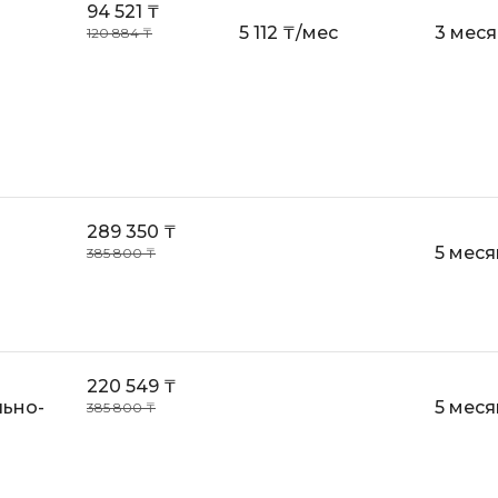
94 521 ₸
Backend разработка
5 112 ₸/мес
3 мес
120 884 ₸
PyQt
Bash
Q
Bootstrap
QA-тестирова
Bubble
QGIS
C
Qt Creator
CI/CD
289 350 ₸
R
5 меся
385 800 ₸
CentOS
RabbitMQ
Cisco
React Native
ClickHouse
Ruby
D
220 549 ₸
Rust
ьно-
5 меся
385 800 ₸
Dart
S
DataLens
SRE
Delphi