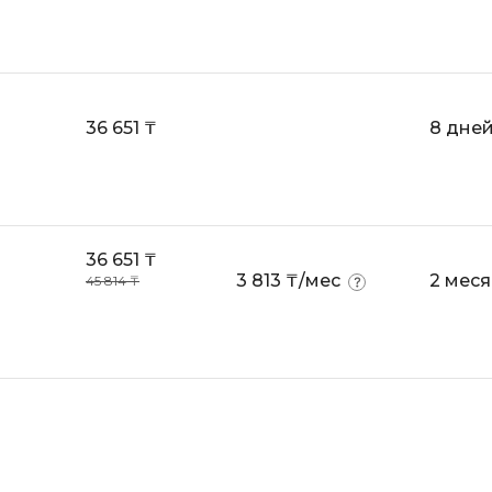
Scala
DevOps
Selenium
Docker
Solidity
Drupal
36 651 ₸
8 дне
T
E
Terraform
Elasticsearch
Three.js
F
36 651 ₸
Tilda
3 813 ₸/мес
2 мес
45 814 ₸
FastAPI
TypeScript
Flask
U
Frontend-разработка
UML
FullStack-разработка
V
G
VMware
GitLab