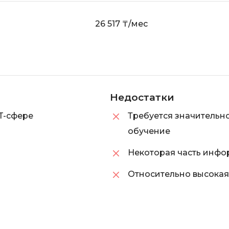
i
K
26 517 ₸/мес
iOS разработк
Kubernetes
j
L
jQuery
LibGDX
Linux
А
Недостатки
Автоматизаци
M
T-сфере
Требуется значительно
Администрир
MATLAB
обучение
PostgreSQL
MODX
Некоторая часть инфо
Администрир
MS Access
Алгоритмы и 
Относительно высокая
MS SQL
данных