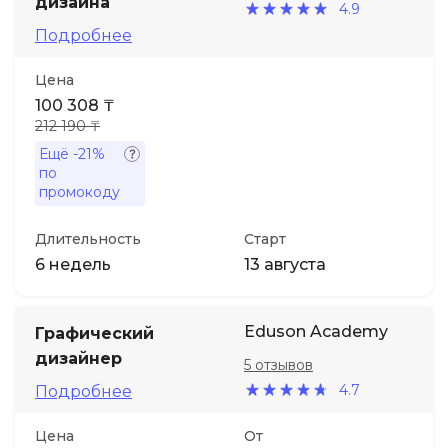
дизайна
4.9
Подробнее
Иностранные языки
Цена
Soft Skills
100 308 ₸
212 190 ₸
Ещё
-21%
ДПО
по
промокоду
Детям
Длительность
Старт
6 недель
13 августа
Акции и промокоды
Eduson Academy
Графический
дизайнер
5 отзывов
4.7
Подробнее
Цена
От