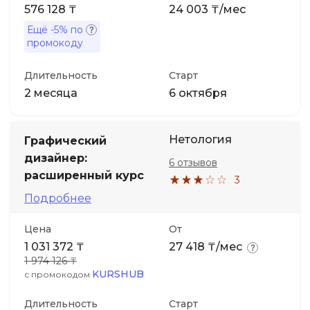
576 128 ₸
24 003 ₸/мес
Ещё
-5%
по
промокоду
Длительность
Старт
2 месяца
6 октября
Нетология
Графический
дизайнер:
6 отзывов
расширенный курс
3
Подробнее
Цена
От
1 031 372 ₸
27 418 ₸/мес
1 974 126 ₸
KURSHUB
с промокодом
Длительность
Старт