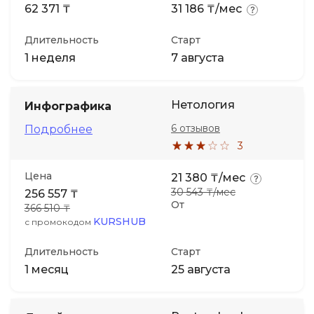
62 371 ₸
31 186 ₸/мес
Длительность
Старт
1 неделя
7 августа
Нетология
Инфографика
6 отзывов
Подробнее
3
Цена
21 380 ₸/мес
30 543 ₸/мес
256 557 ₸
От
366 510 ₸
KURSHUB
с промокодом
Длительность
Старт
1 месяц
25 августа