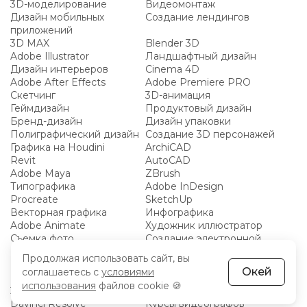
3D-моделирование
Видеомонтаж
Дизайн мобильных
Создание лендингов
приложений
3D MAX
Blender 3D
Adobe Illustrator
Ландшафтный дизайн
Дизайн интерьеров
Cinema 4D
Adobe After Effects
Adobe Premiere PRO
Скетчинг
3D-анимация
Геймдизайн
Продуктовый дизайн
Бренд-дизайн
Дизайн упаковки
Полиграфический дизайн
Создание 3D персонажей
Графика на Houdini
ArchiCAD
Revit
AutoCAD
Adobe Maya
ZBrush
Типографика
Adobe InDesign
Procreate
SketchUp
Векторная графика
Инфографика
Adobe Animate
Художник иллюстратор
Съемка фото
Создание электронной
музыки
Продолжая использовать сайт, вы
Курсы Арт-директора
Ableton Live
Окей
соглашаетесь с
условиями
Композиция
CorelDraw
использования
файлов cookie 🍪
2D графика
Ретушь
Davinci Resolve
Курсы видеографов