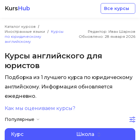
Kurs
Hub
Все курсы
Каталог курсов
Иностранные языки
Курсы
Редактор: Иван Шарков
по юридическому
Обновлено:
28 января 2026
английскому
Курсы английского для
юристов
Разработка
Подборка из 1 лучшего курса по юридическому
Маркетинг
английскому. Информация обновляется
ежедневно.
Дизайн
Как мы оцениваем курсы?
Популярные
Аналитика
Курс
Школа
Менеджмент