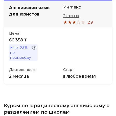
Инглекс
Английский язык
Иностранные языки
для юристов
3 отзыва
2.9
Soft Skills
Цена
66 358 ₸
ДПО
Ещё
-23%
по
Детям
промокоду
Длительность
Старт
Акции и промокоды
2 месяца
в любое время
Курсы по юридическому английскому с
разделением по школам