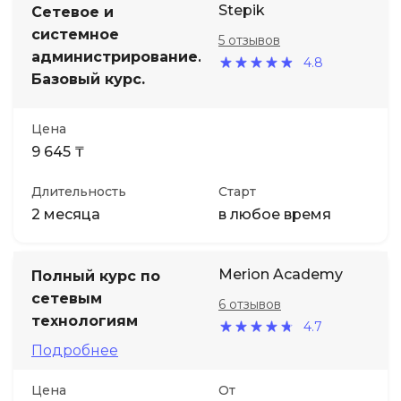
Stepik
Сетевое и
системное
5 отзывов
Иностранные языки
администрирование.
4.8
Базовый курс.
Soft Skills
Цена
ДПО
9 645 ₸
Детям
Длительность
Старт
2 месяца
в любое время
Акции и промокоды
Merion Academy
Полный курс по
сетевым
6 отзывов
технологиям
4.7
Подробнее
Цена
От