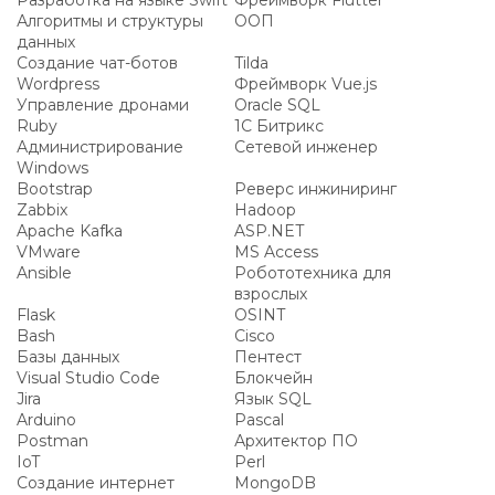
Разработка на языке Swift
Фреймворк Flutter
Алгоритмы и структуры
ООП
данных
Создание чат-ботов
Tilda
Wordpress
Фреймворк Vue.js
Управление дронами
Oracle SQL
Ruby
1С Битрикс
Администрирование
Сетевой инженер
Windows
Bootstrap
Реверс инжиниринг
Zabbix
Hadoop
Apache Kafka
ASP.NET
VMware
MS Access
Ansible
Робототехника для
взрослых
Flask
OSINT
Bash
Cisco
Базы данных
Пентест
Visual Studio Code
Блокчейн
Jira
Язык SQL
Arduino
Pascal
Postman
Архитектор ПО
IoT
Perl
Создание интернет
MongoDB