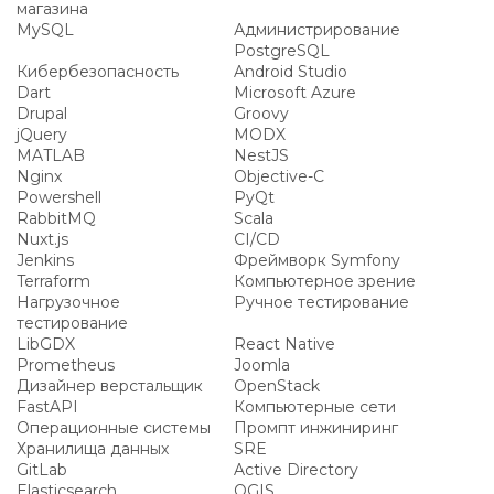
магазина
MySQL
Администрирование
PostgreSQL
Кибербезопасность
Android Studio
Dart
Microsoft Azure
Drupal
Groovy
jQuery
MODX
MATLAB
NestJS
Nginx
Objective-C
Powershell
PyQt
RabbitMQ
Scala
Nuxt.js
CI/CD
Jenkins
Фреймворк Symfony
Terraform
Компьютерное зрение
Нагрузочное
Ручное тестирование
тестирование
LibGDX
React Native
Prometheus
Joomla
Дизайнер верстальщик
OpenStack
FastAPI
Компьютерные сети
Операционные системы
Промпт инжиниринг
Хранилища данных
SRE
GitLab
Active Directory
Elasticsearch
QGIS