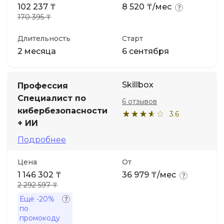
102 237 ₸
8 520 ₸/мес
170 395 ₸
Длительность
Старт
2 месяца
6 сентября
Skillbox
Профессия
Специалист по
6 отзывов
кибербезопас­но­сти
3.6
+ ИИ
Подробнее
Цена
От
1 146 302 ₸
36 979 ₸/мес
2 292 597 ₸
Ещё
-20%
по
промокоду