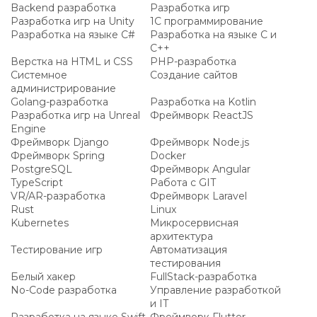
Backend разработка
Разработка игр
Разработка игр на Unity
1C программирование
Разработка на языке C#
Разработка на языке C и
C++
Верстка на HTML и CSS
PHP-разработка
Системное
Создание сайтов
администрирование
Golang-разработка
Разработка на Kotlin
Разработка игр на Unreal
Фреймворк ReactJS
Engine
Фреймворк Django
Фреймворк Node.js
Фреймворк Spring
Docker
PostgreSQL
Фреймворк Angular
TypeScript
Работа с GIT
VR/AR-разработка
Фреймворк Laravel
Rust
Linux
Kubernetes
Микросервисная
архитектура
Тестирование игр
Автоматизация
тестирования
Белый хакер
FullStack-разработка
No-Code разработка
Управление разработкой
и IT