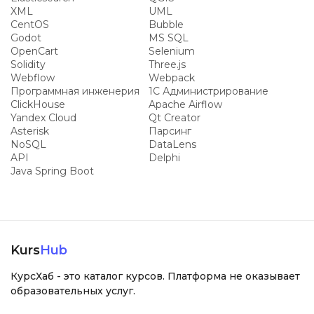
XML
UML
CentOS
Bubble
Godot
MS SQL
OpenCart
Selenium
Solidity
Three.js
Webflow
Webpack
Программная инженерия
1С Администрирование
ClickHouse
Apache Airflow
Yandex Cloud
Qt Creator
Asterisk
Парсинг
NoSQL
DataLens
API
Delphi
Java Spring Boot
Kurs
Hub
КурсХаб - это каталог курсов. Платформа не оказывает
образовательных услуг.