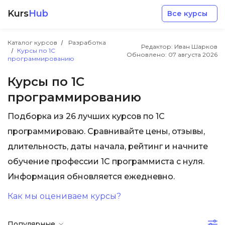
Kurs
Hub
Все курсы
Каталог курсов
Разработка
Редактор: Иван Шарков
Курсы по 1С
Обновлено:
07 августа 2026
программированию
Курсы по 1С
программированию
Разработка
Подборка из 26 лучших курсов по 1С
программироваю. Сравнивайте цены, отзывы,
Маркетинг
длительность, даты начала, рейтинг и начните
обучение профессии 1С программиста с нуля.
Дизайн
Информация обновляется ежедневно.
Аналитика
Как мы оцениваем курсы?
Менеджмент
Популярные