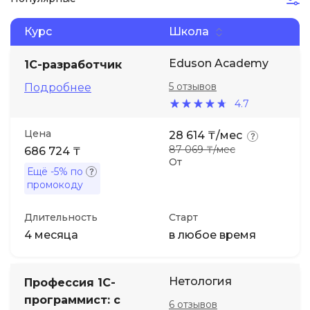
Курс
Школа
Иностранные языки
Eduson Academy
1C-разработчик
Soft Skills
5 отзывов
Подробнее
4.7
ДПО
Цена
28 614 ₸/мес
Детям
87 069 ₸/мес
686 724 ₸
От
Ещё
-5%
по
промокоду
Акции и промокоды
Длительность
Старт
4 месяца
в любое время
Нетология
Профессия 1C-
программист: с
6 отзывов