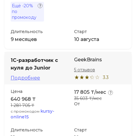
Ещё
-20%
по
промокоду
Длительность
Старт
9 месяцев
10 августа
GeekBrains
1С-разработчик с
нуля до Junior
5 отзывов
3.3
Подробнее
Цена
17 805 ₸/мес
35 603 ₸/мес
640 968 ₸
От
1 281 705 ₸
kursy-
с промокодом
online15
Длительность
Старт