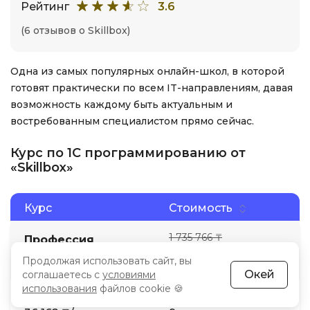
Рейтинг
3.6
(6 отзывов о Skillbox)
Одна из самых популярных онлайн-школ, в которой
готовят практически по всем IT-направлениям, давая
возможность каждому быть актуальным и
востребованным специалистом прямо сейчас.
Курс по 1С программированию от
«Skillbox»
Курс
Стоимость
1 735 766 ₸
Профессия
867 883 ₸
Аналитик 1С
Продолжая использовать сайт, вы
Окей
соглашаетесь с
условиями
использования
файлов cookie 🍪
Рассрочка
Продолжительность