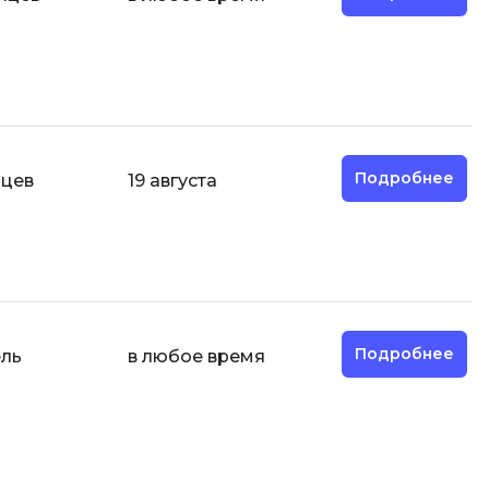
Д
Дизайнер верстальщик
И
Информационная
безопасность
Подробнее
яцев
19 августа
К
Кибербезопасность
ка
Компьютерное зрение
Компьютерные сети
Подробнее
ель
в любое время
М
Микросервисная архитектура
Н
Нагрузочное тестирование