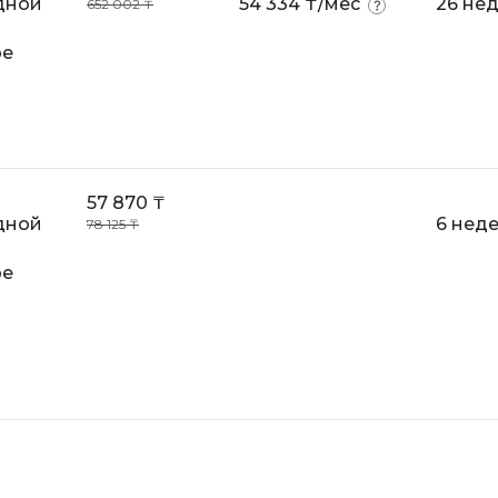
дной
54 334 ₸/мес
26 не
652 002 ₸
VR/AR-разраб
Godot
ре
Visual Studio 
Groovy
W
H
Webflow
Hadoop
Webpack
I
57 870 ₸
Wordpress
дной
6 нед
78 125 ₸
IoT
X
ре
J
XML
JavaScript-разработка
Y
Java Spring Boot
Yandex Cloud
Jenkins
Z
Jira
Zabbix
Joomla