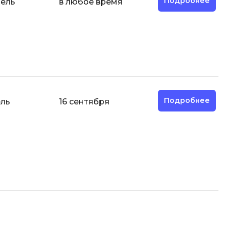
Подробнее
дель
в любое время
отка
Создание сайтов
Code
Создание чат-ботов
Т
Тестирование игр
У
Подробнее
ель
16 сентября
Управление дронами
Управление разработкой и IT
Ф
Фреймворк Angular
Фреймворк Django
Фреймворк Flutter
Фреймворк Laravel