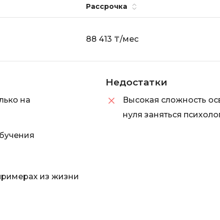
Рассрочка
88 413 ₸/мес
Недостатки
лько на
Высокая сложность ос
нуля заняться психоло
бучения
примерах из жизни