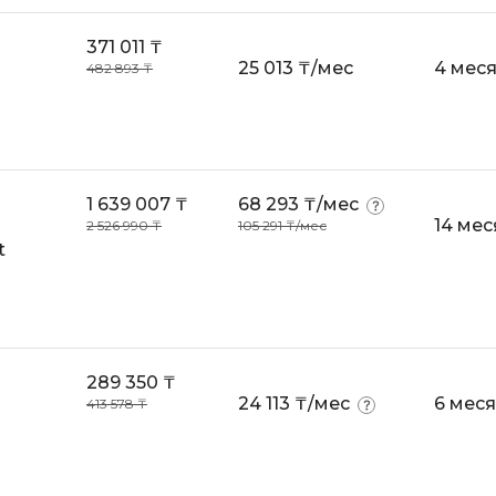
Backend разработка
PyQt
371 011 ₸
Bash
25 013 ₸/мес
4 мес
482 893 ₸
Q
Bootstrap
QA-тестирова
Bubble
QGIS
C
Qt Creator
1 639 007 ₸
68 293 ₸/мес
CI/CD
14 мес
2 526 990 ₸
105 291 ₸/мес
R
t
CentOS
RabbitMQ
Cisco
React Native
ClickHouse
Ruby
289 350 ₸
D
Rust
24 113 ₸/мес
6 мес
413 578 ₸
Dart
S
DataLens
SRE
Delphi