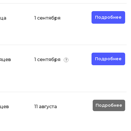
О
Подробнее
яца
1 сентября
ООП
Операционные системы
ние
П
Парсинг
Подробнее
яцев
1 сентября
Пентест
Программная инженерия
Р
Работа с GIT
Подробнее
Разработка игр
яцев
11 августа
Разработка игр на Unity
Разработка игр на Unreal