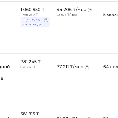
Scala
DevOps
1 060 950 ₸
44 206 ₸/мес
5 мес
1 768 250 ₸
73 675 ₸/мес
Selenium
Docker
Ещё
-5%
по
Solidity
промокоду
Drupal
T
E
Terraform
Elasticsearch
Three.js
F
781 245 ₸
Tilda
дной
77 211 ₸/мес
64 не
875 766 ₸
FastAPI
TypeScript
Flask
ре
U
Frontend-разработка
UML
FullStack-разработка
V
G
VMware
581 915 ₸
GitLab