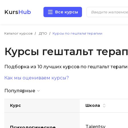
Kurs
Hub
Все курсы
Разработка
Каталог курсов
ДПО
Курсы по гештальт терапии
Курсы гештальт тера
Маркетинг
Дизайн
Подборка из 10 лучших курсов по гештальт тера
Как мы оцениваем курсы?
Аналитика
Популярные
Менеджмент
Курс
Школа
Иностранные языки
Soft Skills
Talentsy
Психологическое