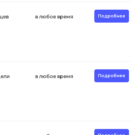
Engine
Разработка мобильных
Подробнее
яцев
в любое время
приложений
Разработка на Kotlin
Разработка на языке C#
Разработка на языке C и C++
Разработка на языке Swift
Реверс инжиниринг
Подробнее
дели
в любое время
Робототехника для взрослых
Ручное тестирование
С
Сетевое администрирование
Сетевой инженер
Создание интернет магазина