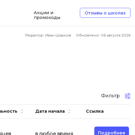
Акции и
Отзывы о школах
промокоды
e
Архитектор ПО
Редактор: Иван Шарков
Обновлено:
06 августа 2026
Б
Базы данных
Белый хакер
Блокчейн
В
Фильтр
ботка
Вайб кодинг
льность
Дата начала
Ссылка
Веб-разработка
Верстка на HTML и CSS
Подробнее
яцев
в любое время