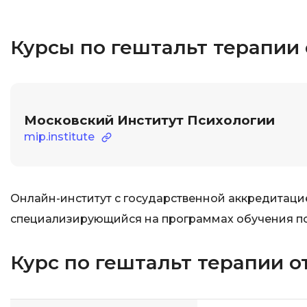
Курсы по гештальт терапии
Московский Институт Психологии
mip.institute
Онлайн-институт с государственной аккредитац
специализирующийся на программах обучения пс
Курс по гештальт терапии 