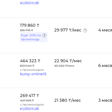
KURSHUB
Scala
DevOps
Selenium
Docker
Solidity
179 860 ₸
Drupal
29 977 ₸/мес
4 мес
359 713 ₸
T
Ещё
-20%
по
E
промокоду
Terraform
Elasticsearch
Three.js
F
Tilda
464 323 ₸
22 904 ₸/мес
FastAPI
6 мес
821 940 ₸
60 262 ₸/мес
TypeScript
с промокодом
Flask
kursy-online15
U
Frontend-разработка
UML
FullStack-разработка
269 417 ₸
V
21 380 ₸/мес
3 мес
427 595 ₸
G
с промокодом
VMware
KURSHUB
GitLab