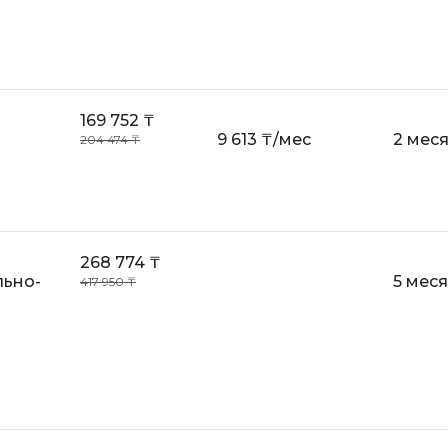
169 752 ₸
9 613 ₸/мес
2 мес
204 474 ₸
268 774 ₸
льно-
5 мес
417 950 ₸