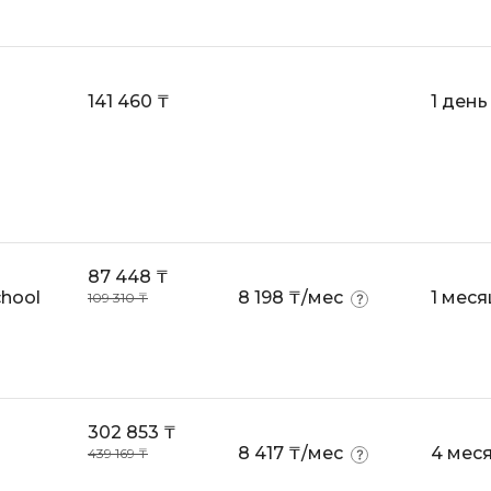
VR/AR-разраб
Godot
Visual Studio 
Groovy
W
141 460 ₸
1 день
H
Webflow
Hadoop
Webpack
I
Wordpress
IoT
X
87 448 ₸
J
chool
8 198 ₸/мес
XML
1 меся
109 310 ₸
JavaScript-разработка
Y
Java Spring Boot
Yandex Cloud
Jenkins
Z
Jira
302 853 ₸
8 417 ₸/мес
4 мес
439 169 ₸
Zabbix
Joomla