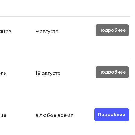
Фреймворк Node.js
Фреймворк ReactJS
а
Фреймворк Spring
Подробнее
сяцев
9 августа
Фреймворк Symfony
Фреймворк Vue.js
Х
я тестирования
Хранилища данных
Подробнее
ели
18 августа
ование
Я
ование Windows
Язык SQL
структуры
Подробнее
яца
в любое время