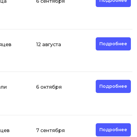
Подробнее
яца
6 сентября
О
ООП
Операционные системы
ние
Подробнее
сяцев
12 августа
П
Парсинг
Пентест
Программная инженерия
Подробнее
ели
6 октября
Р
Работа с GIT
Разработка игр
Разработка игр на Unity
Подробнее
яцев
7 сентября
Разработка игр на Unreal