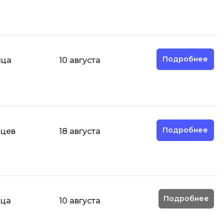
Engine
Разработка мобильных
приложений
Разработка на Kotlin
Подробнее
яца
10 августа
Разработка на языке C#
Разработка на языке C и C++
Разработка на языке Swift
Реверс инжиниринг
Подробнее
яцев
18 августа
Робототехника для взрослых
Ручное тестирование
С
Сетевое администрирование
Подробнее
яца
10 августа
Сетевой инженер
Создание интернет магазина