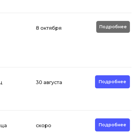
отка
Создание сайтов
Code
Создание чат-ботов
Подробнее
8 октября
Т
Тестирование игр
У
Управление дронами
Управление разработкой и IT
Подробнее
ц
30 августа
Ф
Фреймворк Angular
Фреймворк Django
Фреймворк Flutter
Подробнее
яца
скоро
Фреймворк Laravel