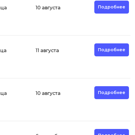
Д
Подробнее
яца
10 августа
Дизайнер верстальщик
И
Информационная
безопасность
Подробнее
яца
11 августа
К
Кибербезопасность
ка
Компьютерное зрение
Компьютерные сети
Подробнее
яца
10 августа
М
Микросервисная архитектура
Н
Нагрузочное тестирование