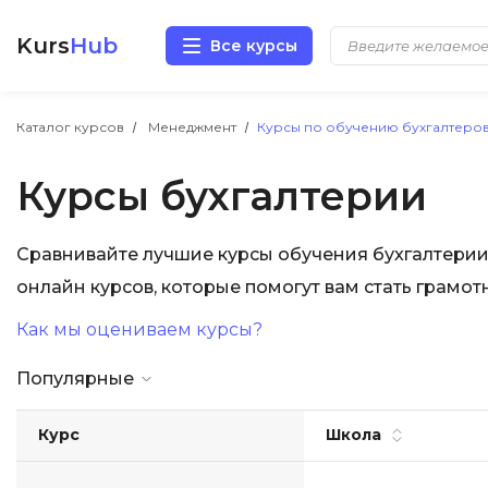
Kurs
Hub
Все курсы
Разработка
Каталог курсов
Менеджмент
Курсы по обучению бухгалтеро
Курсы бухгалтерии
Маркетинг
Дизайн
Сравнивайте лучшие курсы обучения бухгалтерии
онлайн курсов, которые помогут вам стать грамо
Аналитика
Как мы оцениваем курсы?
Менеджмент
Популярные
Иностранные языки
Курс
Школа
Soft Skills