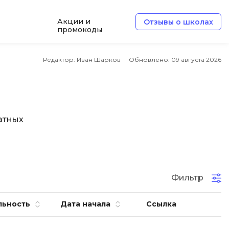
Акции и
Отзывы о школах
промокоды
e
Архитектор ПО
Редактор: Иван Шарков
Обновлено:
09 августа 2026
Б
Базы данных
Белый хакер
атных
Блокчейн
В
ботка
Вайб кодинг
Фильтр
Веб-разработка
льность
Дата начала
Ссылка
Верстка на HTML и CSS