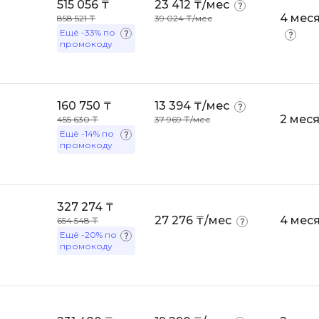
1С Битрикс
515 056 ₸
23 412 ₸/мес
4 мес
858 521 ₸
39 024 ₸/мес
OSINT
Ещё
-33%
по
A
промокоду
Objective-C
API
OpenCart
ASP.NET
OpenStack
160 750 ₸
13 394 ₸/мес
Active Directory
Oracle SQL
2 мес
455 630 ₸
37 969 ₸/мес
Android-разработка
Ещё
-14%
по
промокоду
P
Android Studio
PHP-разработ
Ansible
Pascal
Apache Airflow
327 274 ₸
27 276 ₸/мес
4 мес
654 548 ₸
Perl
Apache Kafka
Ещё
-20%
по
PostgreSQL
промокоду
Arduino
Postman
Asterisk
Powershell
B
Prometheus