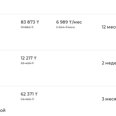
i
K
iOS разработк
Kubernetes
83 873 ₸
6 989 ₸/мес
j
L
12 ме
111 882 ₸
9 324 ₸/мес
jQuery
LibGDX
Linux
А
Автоматизаци
M
12 217 ₸
2 нед
33 436 ₸
Администрир
MATLAB
PostgreSQL
MODX
Администрир
MS Access
Алгоритмы и 
MS SQL
данных
62 371 ₸
й
3 мес
96 450 ₸
ной