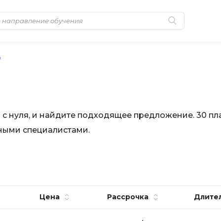
Популярные
Microsoft Azur
в
Golang-разработка
MongoDB
Java-разработка
MySQL
Python-разработка
N
 с нуля, и найдите подходящее предложение. 30 пл
Промпт инжиниринг
тными специалистами.
NestJS
Системное
Nginx
администрирование
No-Code разра
0 ... 9
NoSQL
1C программирование
Цена
Рассрочка
Nuxt.js
Длите
1С Администрирование
O