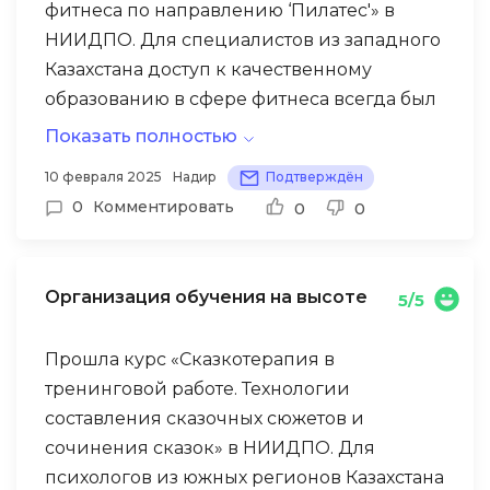
фитнеса по направлению ‘Пилатес'» в
НИИДПО. Для специалистов из западного
Казахстана доступ к качественному
образованию в сфере фитнеса всегда был
проблемой, поэтому дистанционный
Показать полностью
формат – отличное решение.
Преподаватели демонстрируют высокий
10 февраля 2025
Надир
Подтверждён
уровень профессионализма и
0
Комментировать
0
0
практического опыта. В рамках курса
разработал программу «Пилатес для
нефтяников» – специальный комплекс
Организация обучения на высоте
5/5
упражнений для работников
нефтедобывающей отрасли с учетом
Прошла курс «Сказкотерапия в
специфических профессиональных
тренинговой работе. Технологии
Модуль по работе с проблемной спиной –
проблем с позвоночником.
составления сказочных сюжетов и
техника «декомпрессии позвоночника»
сочинения сказок» в НИИДПО. Для
через специальные упражнения пилатеса
психологов из южных регионов Казахстана
стала моим ключевым инструментом в