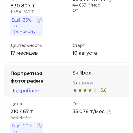
44 669 ₸/мес
830 807 ₸
От
1 384 746 ₸
Ещё
-33%
по
промокоду
Длительность
Старт
17 месяцев
10 августа
Skillbox
Портретная
фотография
6 отзывов
3.6
Подробнее
Цена
От
210 467 ₸
35 076 ₸/мес
420 927 ₸
Ещё
-20%
по