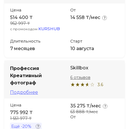
Цена
От
514 400 ₸
14 558 ₸/мес
952 997 ₸
KURSHUB
с промокодом
Длительность
Старт
7 месяцев
10 августа
Skillbox
Профессия
Креативный
6 отзывов
фотограф
3.6
Подробнее
Цена
35 275 ₸/мес
63 888 ₸/мес
775 992 ₸
От
1 551 977 ₸
Ещё
-20%