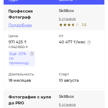
Skillbox
Иностранные языки
Профессия
Фотограф
6 отзывов
Soft Skills
3.6
Подробнее
Цена
От
ДПО
971 425 ₸
40 477 ₸/мес
1 942 850 ₸
Детям
Ещё
-20%
по
промокоду
Акции и промокоды
Длительность
Старт
18 месяцев
10 августа
Skillbox
Фотография с нуля
до PRO
6 отзывов