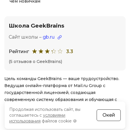
чем новичкам
Школа GeekBrains
Сайт школы –
gb.ru
Рейтинг
3.3
(5 отзывов о GeekBrains)
Цель команды GeekBrains — ваше трудоустройство.
Ведущая онлайн-платформа от Mail.ru Group с
государственной лицензией, создающая
современную систему образования и обучающая с
нуля актуальным профессиям.
Продолжая использовать сайт, вы
Окей
соглашаетесь с
условиями
Курс по съемке фото от «GeekBrains»
использования
файлов cookie 🍪