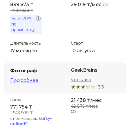
899 673 ₸
29 019 ₸/мес
1 799 339 ₸
Ещё
-20%
по
промокоду
Длительность
Старт
17 месяцев
10 августа
GeekBrains
Фотограф
5 отзывов
Подробнее
3.3
Цена
21 438 ₸/мес
42 875 ₸/мес
771 754 ₸
От
1 543 509 ₸
kursy-
с промокодом
online15