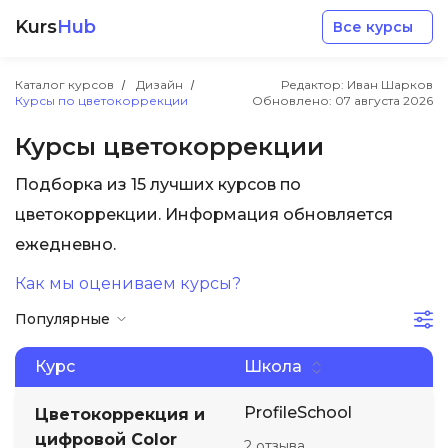
Kurs
Hub
Все курсы
Каталог курсов
Дизайн
Редактор: Иван Шарков
Курсы по цветокоррекции
Обновлено:
07 августа 2026
Курсы цветокоррекции
Подборка из 15 лучших курсов по
Разработка
цветокоррекции. Информация обновляется
ежедневно.
Маркетинг
Как мы оцениваем курсы?
Популярные
Дизайн
Курс
Школа
Аналитика
ProfileSchool
Цветокоррекция и
Менеджмент
цифровой Color
2 отзыва