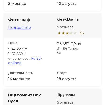
3 месяца
10 августа
GeekBrains
Фотограф
5 отзывов
Подробнее
3.3
Цена
25 392 ₸/мес
31 186 ₸/мес
584 223 ₸
От
1 152 860 ₸
kursy-
с промокодом
online15
Длительность
Старт
14 месяцев
18 августа
Бруноям
Видеомонтаж с
нуля
5 отзывов