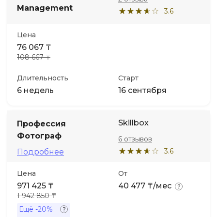
Management
3.6
Иностранные языки
Цена
76 067 ₸
Soft Skills
108 667 ₸
ДПО
Длительность
Старт
6 недель
16 сентября
Детям
Skillbox
Профессия
Акции и промокоды
Фотограф
6 отзывов
3.6
Подробнее
Цена
От
971 425 ₸
40 477 ₸/мес
1 942 850 ₸
Ещё
-20%