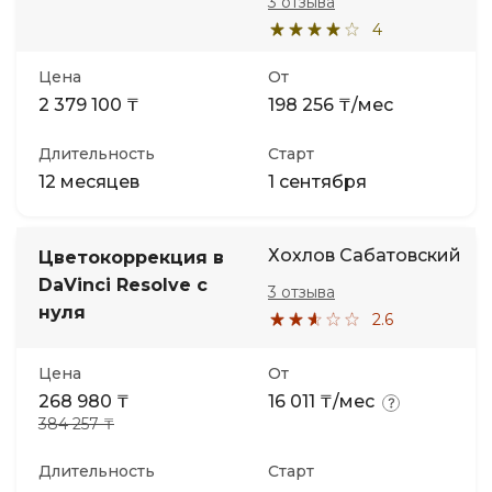
3 отзыва
4
Цена
От
2 379 100 ₸
198 256 ₸/мес
Длительность
Старт
12 месяцев
1 сентября
Хохлов Сабатовский
Цветокоррекция в
DaVinci Resolve с
3 отзыва
нуля
2.6
Цена
От
268 980 ₸
16 011 ₸/мес
384 257 ₸
Длительность
Старт