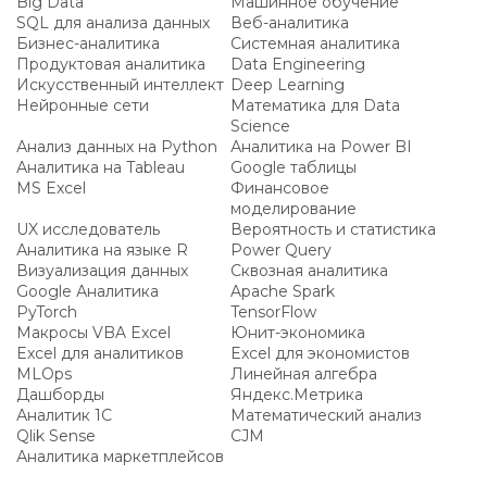
Big Data
Машинное обучение
SQL для анализа данных
Веб-аналитика
Бизнес-аналитика
Системная аналитика
Продуктовая аналитика
Data Engineering
Искусственный интеллект
Deep Learning
Нейронные сети
Математика для Data
Science
Анализ данных на Python
Аналитика на Power BI
Аналитика на Tableau
Google таблицы
MS Excel
Финансовое
моделирование
UX исследователь
Вероятность и статистика
Аналитика на языке R
Power Query
Визуализация данных
Сквозная аналитика
Google Аналитика
Apache Spark
PyTorch
TensorFlow
Макросы VBA Excel
Юнит-экономика
Excel для аналитиков
Excel для экономистов
MLOps
Линейная алгебра
Дашборды
Яндекс.Метрика
Аналитик 1С
Математический анализ
Qlik Sense
CJM
Аналитика маркетплейсов