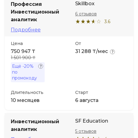
Skillbox
Профессия
Инвестиционный
6 отзывов
Иностранные языки
аналитик
3.6
Подробнее
Soft Skills
Цена
От
ДПО
750 947 ₸
31 288 ₸/мес
1 501 900 ₸
Детям
Ещё
-20%
по
промокоду
Акции и промокоды
Длительность
Старт
10 месяцев
6 августа
SF Education
Инвестиционный
аналитик
5 отзывов