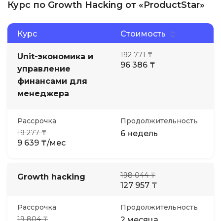
Курс по Growth Hacking от «ProductStar»
Курс
Стоимость
192 771 ₸
Unit-экономика и
96 386 ₸
управление
финансами для
менеджера
Рассрочка
Продолжительность
19 277 ₸
6 недель
9 639 ₸/мес
198 044 ₸
Growth hacking
127 957 ₸
Рассрочка
Продолжительность
19 804 ₸
2 месяца