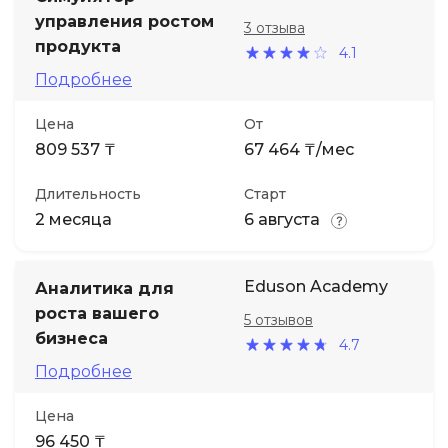
управления ростом
3 отзыва
Иностранные языки
продукта
4.1
Подробнее
Soft Skills
Цена
От
809 537 ₸
67 464 ₸/мес
ДПО
Длительность
Старт
Детям
2 месяца
6 августа
Акции и промокоды
Eduson Academy
Аналитика для
роста вашего
5 отзывов
бизнеса
4.7
Подробнее
Цена
96 450 ₸