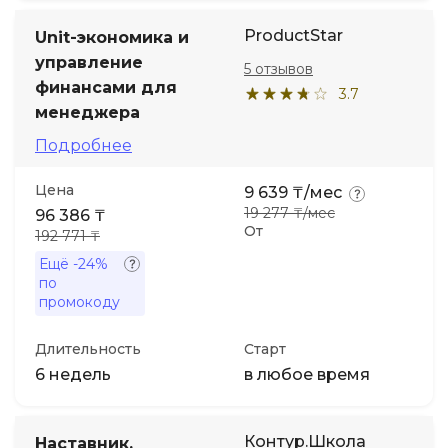
ProductStar
Unit-экономика и
управление
5 отзывов
финансами для
3.7
менеджера
Подробнее
Цена
9 639 ₸/мес
19 277 ₸/мес
96 386 ₸
От
192 771 ₸
Ещё
-24%
по
промокоду
Длительность
Старт
6 недель
в любое время
Контур.Школа
Наставник.