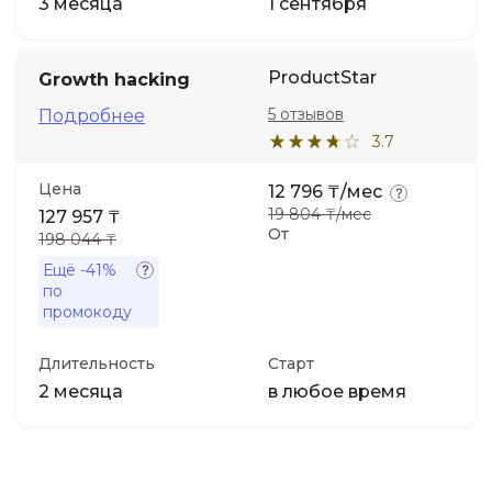
3 месяца
1 сентября
ProductStar
Growth hacking
5 отзывов
Подробнее
3.7
Цена
12 796 ₸/мес
19 804 ₸/мес
127 957 ₸
От
198 044 ₸
Ещё
-41%
по
промокоду
Длительность
Старт
2 месяца
в любое время