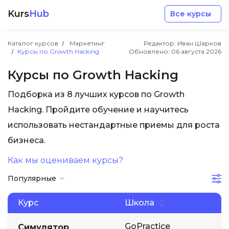
Kurs
Hub
Все курсы
Каталог курсов
Маркетинг
Редактор: Иван Шарков
Курсы по Growth Hacking
Обновлено:
06 августа 2026
Курсы по Growth Hacking
Подборка из 8 лучших курсов по Growth
Разработка
Hacking. Пройдите обучение и научитесь
использовать нестандартные приемы для роста
Маркетинг
бизнеса.
Как мы оцениваем курсы?
Дизайн
Популярные
Аналитика
Курс
Школа
Менеджмент
GoPractice
Симулятор