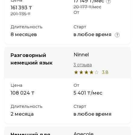
Цена
17 149 ₸/мес
20 177 ₸/мес
161 393 ₸
От
201 735 ₸
Длительность
Старт
8 месяцев
в любое время
Ninnel
Разговорный
немецкий язык
3 отзыва
3.8
Цена
От
108 024 ₸
5 401 ₸/мес
Длительность
Старт
2 месяца
в любое время
Anecole
Немецкий для