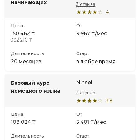
начинающих
3 отзыва
4
Иностранные языки
Цена
От
Soft Skills
150 462 ₸
9 967 ₸/мес
302 210 ₸
ДПО
Длительность
Старт
20 месяцев
в любое время
Детям
Ninnel
Базовый курс
Акции и промокоды
немецкого языка
3 отзыва
3.8
Цена
От
108 024 ₸
5 401 ₸/мес
Длительность
Старт