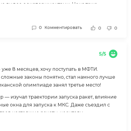
зке видео с экспериментами. Цена тоже
О
ая сумма. Тьютор отвечает с задержкой, не
раммы. В целом курс полезный, но хотелось
ООП
0
Комментировать
упной стоимости.
0
0
Операционные системы
ние
П
Парсинг
5/5
Пентест
 уже 8 месяцев, хочу поступать в МФТИ.
Программная инженерия
сложные законы понятно, стал намного лучше
канской олимпиаде занял третье место!
Р
Работа с GIT
 — изучал траектории запуска ракет, влияние
ные окна для запуска к МКС. Даже съездил с
Разработка игр
трел настоящие ракеты-носители.
Разработка игр на Unity
ый подход к космической физике! Спасибо за
Разработка игр на Unreal