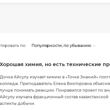
1С Битрикс
OSINT
A
Objective-C
API
OpenCart
ASP.NET
OpenStack
Active Directory
Oracle SQL
тировать по:
Популярности, по убыванию
Android-разработка
P
Android Studio
PHP-разработ
Ansible
Хорошая химия, но есть технические п
Pascal
Apache Airflow
Perl
Дочка Айсулу изучает химию в «Точке Знаний» полг
Apache Kafka
колледж. Преподаватель Елена Викторовна объясня
PostgreSQL
Arduino
лучше понимать реакции. Понравился проект по ан
Postman
Asterisk
Айсулу изучала фракционный состав казахстанской
Powershell
аспекты добычи.
B
Prometheus