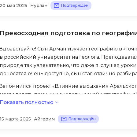
20 мая 2025
Нурлан
Подтверждён
Scala
DevOps
Selenium
Docker
Solidity
Drupal
Превосходная подготовка по географи
T
E
Здравствуйте! Сын Арман изучает географию в «Точк
Terraform
Elasticsearch
в российский университет на геолога. Преподавате
Three.js
природе так увлекательно, что даже я, слушая уроки
F
Tilda
доносятся очень доступно, сын стал отлично разбир
FastAPI
TypeScript
Запомнился проект «Влияние высыхания Аральског
Flask
исследовать причины экологической катастрофы, е
U
Frontend-разработка
Показать полностью
решения. Арман изучил спутниковые снимки разных
UML
FullStack-разработка
почв, даже связался с экологами из Кызылорды. По
15 марта 2025
Айгерим
проблеме нашего региона! Преподаватель поставил
Подтверждён
V
G
международной олимпиаде.
VMware
GitLab