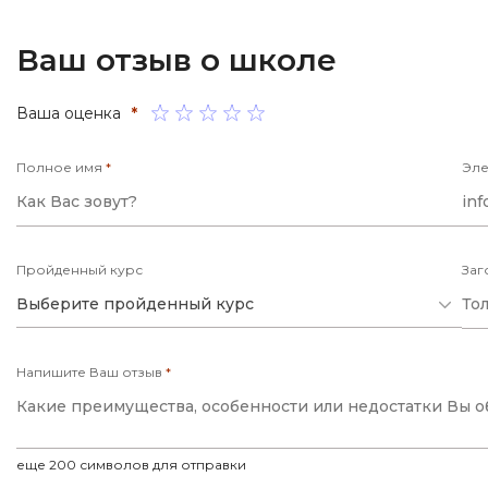
VR/AR-разраб
Godot
Ваш отзыв о школе
Visual Studio 
Groovy
W
H
Ваша оценка
*
Webflow
Hadoop
Полное имя
*
Эле
Webpack
I
Wordpress
IoT
X
Пройденный курс
Заг
J
XML
Выберите пройденный курс
JavaScript-разработка
Y
Java Spring Boot
Напишите Ваш отзыв
*
Yandex Cloud
Jenkins
Z
Jira
Zabbix
Joomla
еще
200
символов для отправки