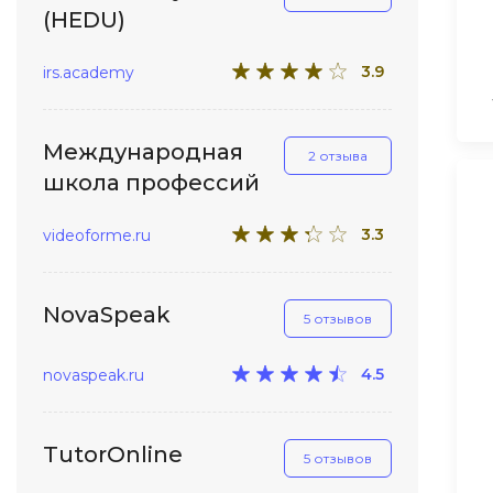
(HEDU)
3.9
irs.academy
Международная
2 отзыва
школа профессий
3.3
videoforme.ru
NovaSpeak
5 отзывов
4.5
novaspeak.ru
TutorOnline
5 отзывов