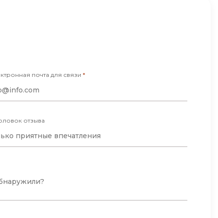
отка
Создание сайтов
Code
Создание чат-ботов
Т
Тестирование игр
ктронная почта для связи
*
У
Управление дронами
оловок отзыва
Управление разработкой и IT
Ф
Фреймворк Angular
Фреймворк Django
Фреймворк Flutter
Фреймворк Laravel