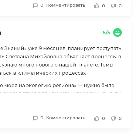
Engine
0
Комментировать
0
0
Разработка мобильных
приложений
Разработка на Kotlin
и
5/5
Разработка на языке C#
е Знаний» уже 9 месяцев, планирует поступать
Разработка на языке C и C++
ль Светлана Михайловна объясняет процессы в
Разработка на языке Swift
, узнаю много нового о нашей планете. Темы
Реверс инжиниринг
аться в климатических процессах!
Робототехника для взрослых
о моря на экологию региона» — нужно было
Ручное тестирование
ё последствия для климата и предложить пути
 лет, проанализировал данные о солёности
С
лучилась серьёзная научная работа о важной
Сетевое администрирование
0
Комментировать
а высший балл и предложила участвовать в
0
0
Сетевой инженер
Создание интернет магазина