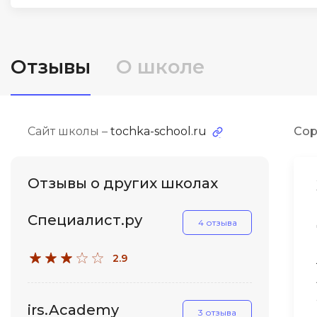
ДПО
Детям
Отзывы
О школе
Сайт школы –
tochka-school.ru
Сор
Отзывы о других школах
Специалист.ру
4 отзыва
2.9
irs.Academy
3 отзыва