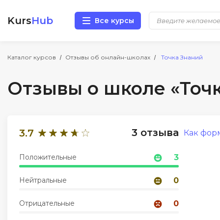
Kurs
Hub
Все курсы
Разработка
Каталог курсов
Отзывы об онлайн-школах
Точка Знаний
Отзывы о школе «Точ
Маркетинг
Дизайн
3 отзыва
3.7
Как фор
Аналитика
Положительные
3
Менеджмент
Нейтральные
0
Иностранные языки
Отрицательные
0
Soft Skills