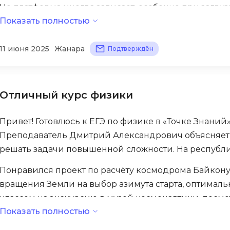
Но платформа иногда зависает, особенно при загру
Backend разработка
PyQt
Показать полностью
высокая — 35 тысяч рублей для нашей семьи серьёзн
Bash
всегда понимает особенности нашей школьной прог
Q
Bootstrap
11 июня 2025
Жанара
бы лучшего технического обеспечения и более дост
Подтверждён
QA-тестирова
Bubble
QGIS
C
Qt Creator
Отличный курс физики
CI/CD
R
CentOS
Привет! Готовлюсь к ЕГЭ по физике в «Точке Знаний»
RabbitMQ
Преподаватель Дмитрий Александрович объясняет 
Cisco
решать задачи повышенной сложности. На республи
React Native
ClickHouse
Ruby
Понравился проект по расчёту космодрома Байконур
D
вращения Земли на выбор азимута старта, оптималь
Rust
Dart
классом на экскурсию в музей космонавтики, посмо
S
Показать полностью
Преподаватель сказал, что это настоящий инженерн
DataLens
SRE
отличную подготовку!
Delphi