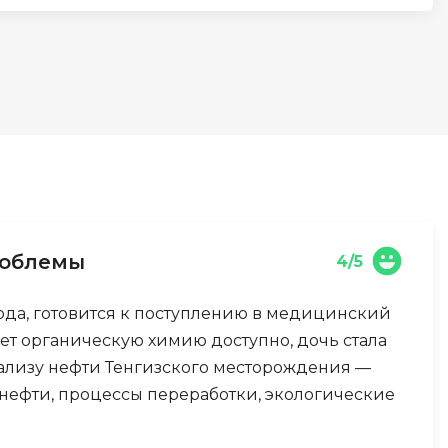
Д
Дизайнер верстальщик
И
Информационная
безопасность
К
Кибербезопасность
ка
Компьютерное зрение
роблемы
4/5
Компьютерные сети
ода, готовится к поступлению в медицинский
М
ет органическую химию доступно, дочь стала
Микросервисная архитектура
ализу нефти Тенгизского месторождения —
 нефти, процессы переработки, экологические
Н
Нагрузочное тестирование