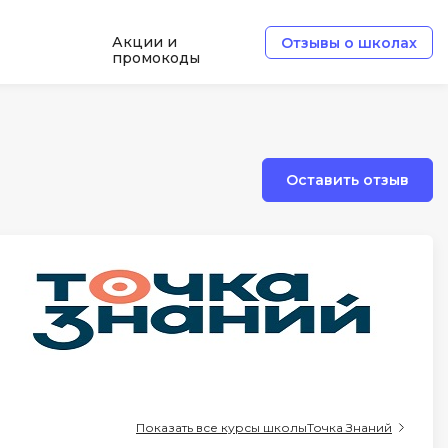
Акции и
Отзывы о школах
промокоды
e
Архитектор ПО
Б
Оставить отзыв
Базы данных
Белый хакер
Блокчейн
В
ботка
Вайб кодинг
Веб-разработка
Верстка на HTML и CSS
Показать все курсы школы
Точка Знаний