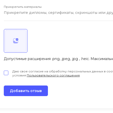
i
K
Прикрепить материалы
Прикрепите дипломы, сертификаты, скриншоты или др
iOS разработк
Kubernetes
j
L
jQuery
LibGDX
Linux
А
Автоматизаци
M
Допустимые расширения .png, .jpeg, .jpg , .heic. Максималь
Администрир
MATLAB
PostgreSQL
MODX
Даю свое согласие на обработку персональных данных в соо
условия
Пользовательского соглашения
.
Администрир
MS Access
Алгоритмы и 
MS SQL
данных
Добавить отзыв