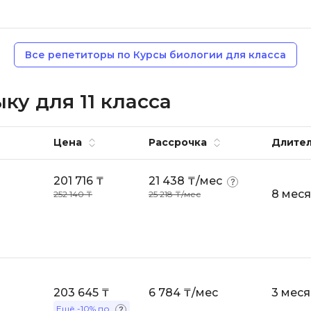
Backend разработка
PyQt
Bash
Q
Все репетиторы по Курсы биологии для класса
Bootstrap
QA-тестирова
Bubble
ку для 11 класса
QGIS
C
Qt Creator
CI/CD
Цена
Рассрочка
Длител
R
CentOS
RabbitMQ
201 716 ₸
21 438 ₸/мес
Cisco
8 мес
252 140 ₸
25 218 ₸/мес
React Native
ClickHouse
Ruby
D
Rust
Dart
S
DataLens
203 645 ₸
6 784 ₸/мес
3 мес
SRE
Ещё
-10%
по
Delphi