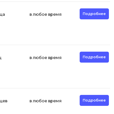
Д
Дизайнер верстальщик
Подробнее
яца
в любое время
И
Информационная
безопасность
К
Кибербезопасность
Подробнее
ц
в любое время
ка
Компьютерное зрение
Компьютерные сети
М
Микросервисная архитектура
Подробнее
яцев
в любое время
Н
Нагрузочное тестирование