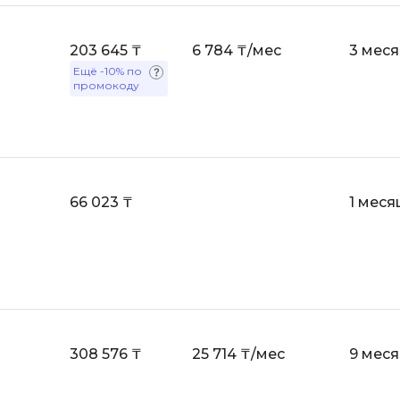
1С Битрикс
OSINT
A
203 645 ₸
6 784 ₸/мес
3 мес
Objective-C
Ещё
-10%
по
API
промокоду
OpenCart
ASP.NET
OpenStack
Active Directory
Oracle SQL
Android-разработка
P
Android Studio
66 023 ₸
1 меся
PHP-разработ
Ansible
Pascal
Apache Airflow
Perl
Apache Kafka
PostgreSQL
Arduino
Postman
Asterisk
308 576 ₸
25 714 ₸/мес
9 мес
Powershell
B
Prometheus