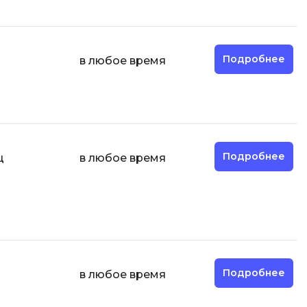
Фреймворк Node.js
Фреймворк ReactJS
а
Подробнее
в любое время
Фреймворк Spring
Фреймворк Symfony
Фреймворк Vue.js
Х
я тестирования
Подробнее
ц
в любое время
Хранилища данных
ование
Я
ование Windows
Язык SQL
структуры
Подробнее
в любое время