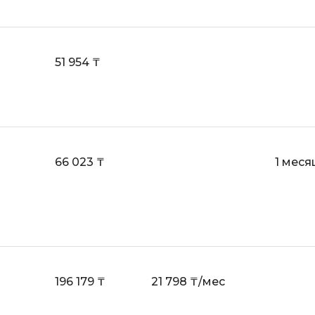
i
K
iOS разработк
Kubernetes
51 954 ₸
j
L
jQuery
LibGDX
Linux
А
Автоматизаци
M
66 023 ₸
1 меся
Администрир
MATLAB
PostgreSQL
MODX
Администрир
MS Access
Алгоритмы и 
MS SQL
данных
196 179 ₸
21 798 ₸/мес