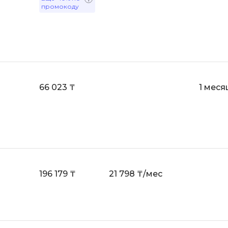
промокоду
Scala
DevOps
Selenium
Docker
Solidity
Drupal
T
E
Terraform
66 023 ₸
1 меся
Elasticsearch
Three.js
F
Tilda
FastAPI
TypeScript
Flask
U
Frontend-разработка
196 179 ₸
21 798 ₸/мес
UML
FullStack-разработка
V
G
VMware
GitLab