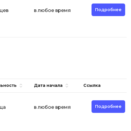
отка
Создание сайтов
Подробнее
яцев
в любое время
Code
Создание чат-ботов
Т
Тестирование игр
У
Управление дронами
Управление разработкой и IT
ьность
Дата начала
Ссылка
Ф
Фреймворк Angular
Подробнее
яца
в любое время
Фреймворк Django
Фреймворк Flutter
Фреймворк Laravel