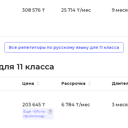
VR/AR-разраб
Godot
308 576 ₸
25 714 ₸/мес
9 мес
Visual Studio 
Groovy
W
H
Webflow
Hadoop
Webpack
Все репетиторы по русскому языку для 11 класса
I
Wordpress
IoT
ля 11 класса
X
J
XML
JavaScript-разработка
Цена
Рассрочка
Длител
Y
Java Spring Boot
Yandex Cloud
Jenkins
203 645 ₸
6 784 ₸/мес
3 мес
Ещё
-10%
по
Z
Jira
промокоду
Zabbix
Joomla