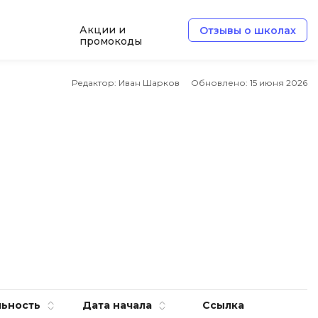
Акции и
Отзывы о школах
промокоды
e
Архитектор ПО
Редактор: Иван Шарков
Обновлено:
15 июня 2026
Б
Базы данных
Белый хакер
Блокчейн
В
ботка
Вайб кодинг
Веб-разработка
Верстка на HTML и CSS
ьность
Дата начала
Ссылка