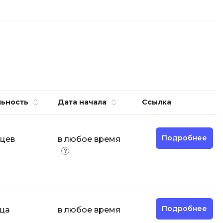
О
ООП
Операционные системы
ние
П
Парсинг
ьность
Дата начала
Ссылка
Пентест
Программная инженерия
Подробнее
яцев
в любое время
Р
Работа с GIT
Разработка игр
Разработка игр на Unity
Подробнее
яца
в любое время
Разработка игр на Unreal