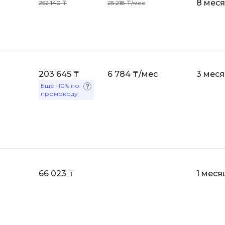
8 мес
252 140 ₸
25 218 ₸/мес
203 645 ₸
6 784 ₸/мес
3 мес
Ещё
-10%
по
промокоду
66 023 ₸
1 меся