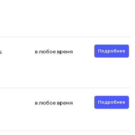
Engine
Разработка мобильных
приложений
Разработка на Kotlin
Разработка на языке C#
Разработка на языке C и C++
Подробнее
ц
в любое время
Разработка на языке Swift
Реверс инжиниринг
Робототехника для взрослых
Ручное тестирование
Подробнее
в любое время
С
Сетевое администрирование
Сетевой инженер
Создание интернет магазина