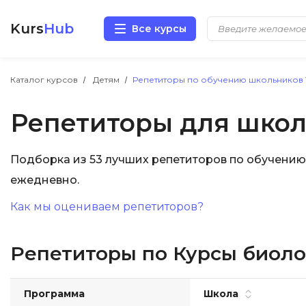
Kurs
Hub
Все курсы
Разработка
Каталог курсов
Детям
Репетиторы по обучению школьников 1
Репетиторы для школь
Маркетинг
Дизайн
Подборка из 53 лучших репетиторов по обучению
ежедневно.
Аналитика
Как мы оцениваем репетиторов?
Менеджмент
Репетиторы по Курсы биоло
Иностранные языки
Soft Skills
Программа
Школа