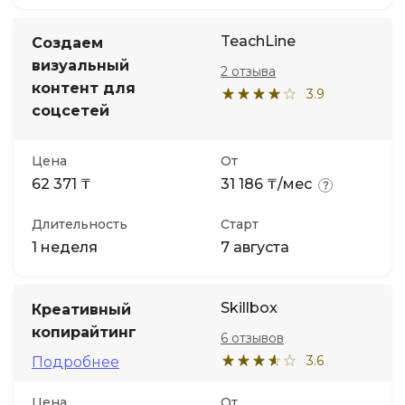
TeachLine
Создаем
визуальный
2 отзыва
контент для
3.9
соцсетей
Цена
От
62 371 ₸
31 186 ₸/мес
Длительность
Старт
1 неделя
7 августа
Skillbox
Креативный
копирайтинг
6 отзывов
3.6
Подробнее
Цена
От