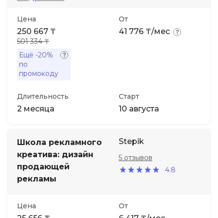
Цена
От
Иностранные языки
250 667 ₸
41 776 ₸/мес
501 334 ₸
Soft Skills
Ещё
-20%
по
промокоду
ДПО
Длительность
Старт
Детям
2 месяца
10 августа
Акции и промокоды
Stepik
Школа рекламного
креатива: дизайн
5 отзывов
продающей
4.8
рекламы
Цена
От