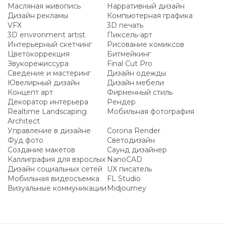
Масляная живопись
Нарративный дизайн
Дизайн рекламы
Компьютерная графика
VFX
3D печать
3D environment artist
Пиксель-арт
Интерьерный скетчинг
Рисование комиксов
Цветокоррекция
Битмейкинг
Звукорежиссура
Final Cut Pro
Сведение и мастеринг
Дизайн одежды
Ювелирный дизайн
Дизайн мебели
Концепт арт
Фирменный стиль
Декоратор интерьера
Рендер
Realtime Landscaping
Мобильная фотография
Architect
Управление в дизайне
Corona Render
Фуд фото
Светодизайн
Создание макетов
Саунд дизайнер
Каллиграфия для взрослых
NanoCAD
Дизайн социальных сетей
UX писатель
Мобильная видеосъемка
FL Studio
Визуальные коммуникации
Midjourney