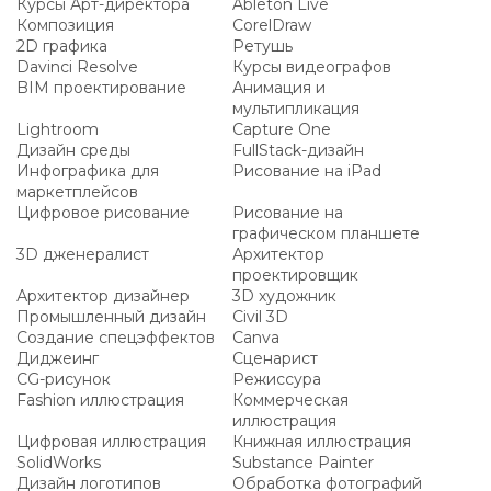
Курсы Арт-директора
Ableton Live
Композиция
CorelDraw
2D графика
Ретушь
Davinci Resolve
Курсы видеографов
BIM проектирование
Анимация и
мультипликация
Lightroom
Capture One
Дизайн среды
FullStack-дизайн
Инфографика для
Рисование на iPad
маркетплейсов
Цифровое рисование
Рисование на
графическом планшете
3D дженералист
Архитектор
проектировщик
Архитектор дизайнер
3D художник
Промышленный дизайн
Civil 3D
Создание спецэффектов
Canva
Диджеинг
Сценарист
CG-рисунок
Режиссура
Fashion иллюстрация
Коммерческая
иллюстрация
Цифровая иллюстрация
Книжная иллюстрация
SolidWorks
Substance Painter
Дизайн логотипов
Обработка фотографий