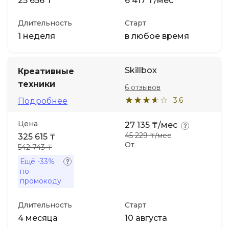
25 656 ₸
6 417 ₸/мес
Длительность
Старт
1 неделя
в любое время
Skillbox
Креативные
техники
6 отзывов
3.6
Подробнее
Цена
27 135 ₸/мес
45 229 ₸/мес
325 615 ₸
От
542 743 ₸
Ещё
-33%
по
промокоду
Длительность
Старт
4 месяца
10 августа