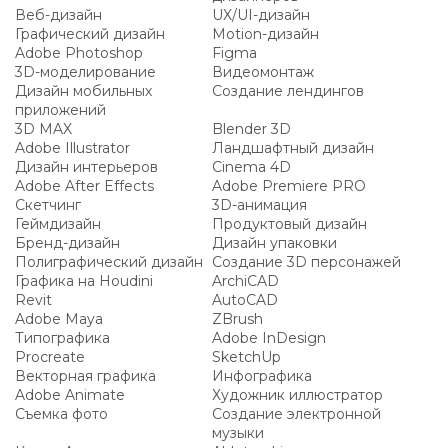
Веб-дизайн
UX/UI-дизайн
Графический дизайн
Motion-дизайн
Adobe Photoshop
Figma
3D-моделирование
Видеомонтаж
Дизайн мобильных
Создание лендингов
приложений
3D MAX
Blender 3D
Adobe Illustrator
Ландшафтный дизайн
Дизайн интерьеров
Cinema 4D
Adobe After Effects
Adobe Premiere PRO
Скетчинг
3D-анимация
Геймдизайн
Продуктовый дизайн
Бренд-дизайн
Дизайн упаковки
Полиграфический дизайн
Создание 3D персонажей
Графика на Houdini
ArchiCAD
Revit
AutoCAD
Adobe Maya
ZBrush
Типографика
Adobe InDesign
Procreate
SketchUp
Векторная графика
Инфографика
Adobe Animate
Художник иллюстратор
Съемка фото
Создание электронной
музыки