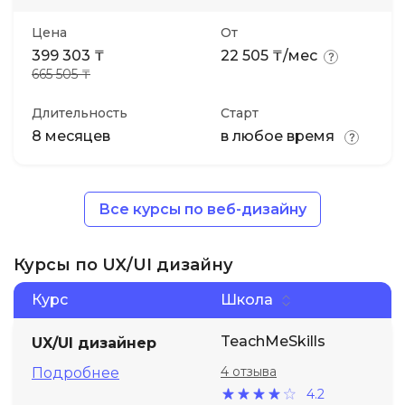
Цена
От
399 303 ₸
22 505 ₸/мес
665 505 ₸
Длительность
Старт
8 месяцев
в любое время
Все курсы по веб-дизайну
Курсы по UX/UI дизайну
Курс
Школа
TeachMeSkills
UX/UI дизайнер
4 отзыва
Подробнее
4.2