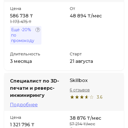
Цена
От
586 738 ₸
48 894 ₸/мес
1 173 475 ₸
Ещё
-20%
по
промокоду
Длительность
Старт
3 месяца
21 августа
Skillbox
Специалист по 3D-
печати и реверс-
6 отзывов
инжинирингу
3.6
Подробнее
Цена
38 876 ₸/мес
57 214 ₸/мес
1 321 796 ₸