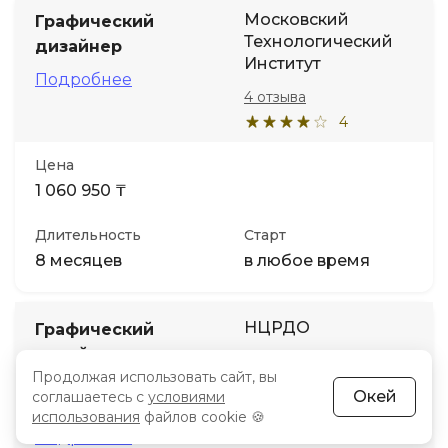
Московский
Графический
Технологический
дизайнер
Институт
Подробнее
4 отзыва
4
Цена
1 060 950 ₸
Длительность
Старт
8 месяцев
в любое время
НЦРДО
Графический
дизайн и
3 отзыва
Продолжая использовать сайт, вы
визуальные
3.7
Окей
соглашаетесь с
условиями
коммуникации
использования
файлов cookie 🍪
Подробнее