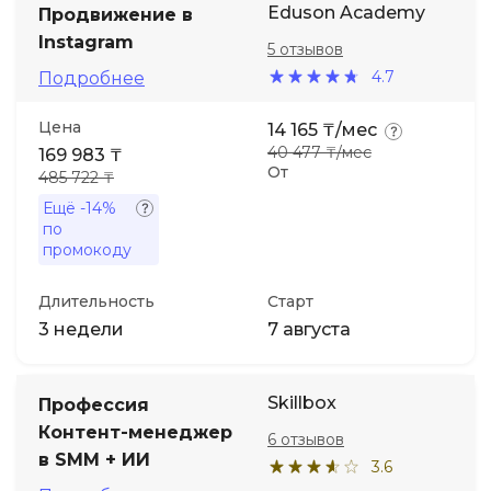
Eduson Academy
Продвижение в
Instagram
5 отзывов
Иностранные языки
4.7
Подробнее
Soft Skills
Цена
14 165 ₸/мес
40 477 ₸/мес
169 983 ₸
От
ДПО
485 722 ₸
Ещё
-14%
по
Детям
промокоду
Акции и промокоды
Длительность
Старт
3 недели
7 августа
Skillbox
Профессия
Контент-менеджер
6 отзывов
в SMM + ИИ
3.6