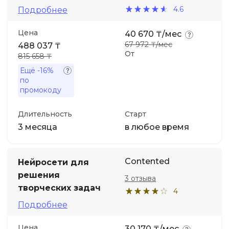
4.6
Подробнее
Цена
40 670 ₸/мес
67 972 ₸/мес
488 037 ₸
От
815 658 ₸
Ещё
-16%
по
промокоду
Длительность
Старт
3 месяца
в любое время
Contented
Нейросети для
решения
3 отзыва
творческих задач
4
Подробнее
Цена
30 170 ₸/мес