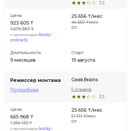
3.3
Цена
25 656 ₸/мес
46 650 ₸/мес
923 605 ₸
От
1 679 387 ₸
kursy-
с промокодом
online15
Длительность
Старт
9 месяцев
19 августа
GeekBrains
Режиссер монтажа
5 отзывов
Подробнее
3.3
Цена
25 656 ₸/мес
51 311 ₸/мес
665 968 ₸
От
1 264 132 ₸
kursy-
с промокодом