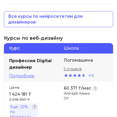
Все курсы по нейросететям для
дизайнеров
Курсы по веб-дизайну
Курс
Школа
Логомашина
Профессия Digital
дизайнер
5 отзывов
4.6
Подробнее
Цена
60 371 ₸/мес
100 623 ₸/мес
1 424 181 ₸
От
2 218 350 ₸
Ещё
-22%
по
промокоду