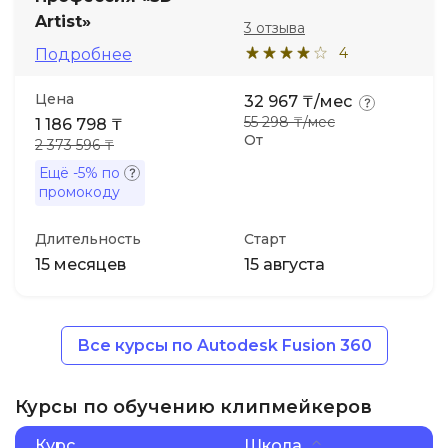
Artist»
3 отзыва
4
Подробнее
Цена
32 967 ₸/мес
55 298 ₸/мес
1 186 798 ₸
От
2 373 596 ₸
Ещё
-5%
по
промокоду
Длительность
Старт
15 месяцев
15 августа
Все курсы по Autodesk Fusion 360
Курсы по обучению клипмейкеров
Курс
Школа