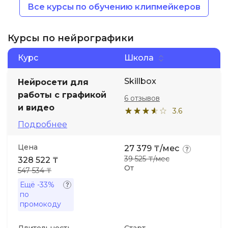
Все курсы по обучению клипмейкеров
Курсы по нейрографики
Курс
Школа
Skillbox
Нейросети для
работы с графикой
6 отзывов
и видео
3.6
Подробнее
Цена
27 379 ₸/мес
39 525 ₸/мес
328 522 ₸
От
547 534 ₸
Ещё
-33%
по
промокоду