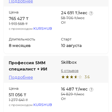
Подробнее
Цена
24 691 ₸/мес
58 706 ₸/мес
765 427 ₸
От
1 913 568 ₸
KURSHUB
с промокодом
Длительность
Старт
8 месяцев
10 августа
Skillbox
Профессия SMM
специалист + ИИ
6 отзывов
3.6
Подробнее
Цена
16 487 ₸/мес
54 829 ₸/мес
511 056 ₸
От
1 277 641 ₸
KURSHUB
с промокодом