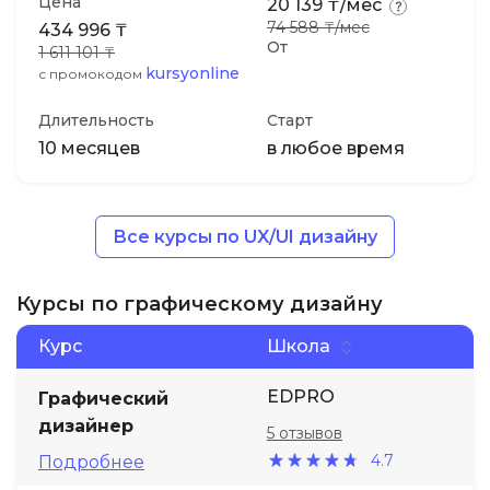
Цена
20 139 ₸/мес
74 588 ₸/мес
434 996 ₸
От
1 611 101 ₸
kursyonline
с промокодом
Длительность
Старт
10 месяцев
в любое время
Все курсы по UX/UI дизайну
Курсы по графическому дизайну
Курс
Школа
EDPRO
Графический
дизайнер
5 отзывов
4.7
Подробнее