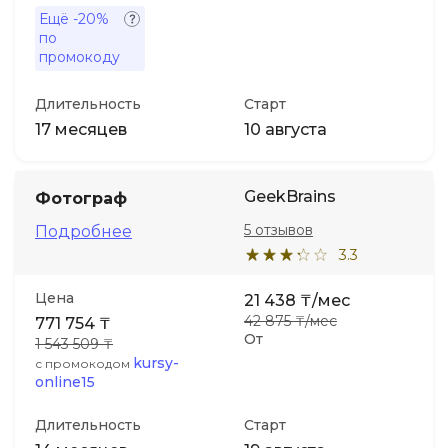
Ещё
-20%
по
промокоду
Длительность
Старт
17 месяцев
10 августа
GeekBrains
Фотограф
5 отзывов
Подробнее
3.3
Цена
21 438 ₸/мес
42 875 ₸/мес
771 754 ₸
От
1 543 509 ₸
kursy-
с промокодом
online15
Длительность
Старт