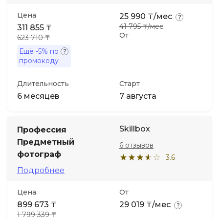
Цена
25 990 ₸/мес
41 795 ₸/мес
311 855 ₸
От
623 710 ₸
Ещё
-5%
по
промокоду
Длительность
Старт
6 месяцев
7 августа
Skillbox
Профессия
Предметный
6 отзывов
фотограф
3.6
Подробнее
Цена
От
899 673 ₸
29 019 ₸/мес
1 799 339 ₸