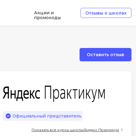
Акции и
Отзывы о школах
промокоды
e
Архитектор ПО
Б
Оставить отзыв
Базы данных
Белый хакер
Блокчейн
В
ботка
Вайб кодинг
Веб-разработка
Официальный представитель
Верстка на HTML и CSS
Показать все курсы школы
Яндекс Практикум