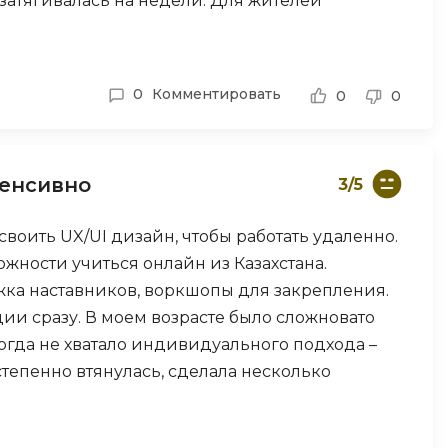
атягивалась на недели. Для жителей
кать обходные пути. Всё же базу знаний
О
чиваться очень многому. Подумайте дважды,
ООП
0
Комментировать
0
0
Операционные системы
ние
П
тенсивно
Парсинг
3/5
Пентест
своить UX/UI дизайн, чтобы работать удаленно.
Программная инженерия
жности учиться онлайн из Казахстана.
жка наставников, воркшопы для закрепления.
Р
ии сразу. В моем возрасте было сложновато
Работа с GIT
ногда не хватало индивидуального подхода –
Разработка игр
степенно втянулась, сделала несколько
Разработка игр на Unity
рена, что все получится. Рекомендую тем, кто
амостоятельно.
Разработка игр на Unreal