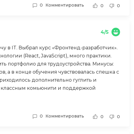
Engine
0
Комментировать
0
0
Разработка мобильных
приложений
Разработка на Kotlin
4/5
Разработка на языке C#
очу в IT. Выбрал курс «Фронтенд-разработчик».
Разработка на языке C и C++
ологии (React, JavaScript), много практики.
Разработка на языке Swift
ить портфолио для трудоустройства. Минусы:
Реверс инжиниринг
в, а в конце обучения чувствовалась спешка с
Робототехника для взрослых
приходилось дополнительно гуглить и
ся классным комьюнити и поддержкой
Ручное тестирование
ренно применяю полученные знания.
С
Сетевое администрирование
0
Комментировать
0
0
Сетевой инженер
Создание интернет магазина