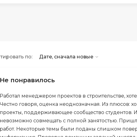
1С Битрикс
OSINT
A
Objective-C
API
OpenCart
ASP.NET
OpenStack
Active Directory
Oracle SQL
тировать по:
Дате, сначала новые
Android-разработка
P
Android Studio
PHP-разработ
Ansible
Не понравилось
Pascal
Apache Airflow
Perl
Работал менеджером проектов в строительстве, хотел 
Apache Kafka
Честно говоря, оценка неоднозначная. Из плюсов: 
PostgreSQL
Arduino
проекты, поддерживающее сообщество студентов. И
Postman
Asterisk
невозможно совмещать с полной занятостью. Пришлос
Powershell
работ. Некоторые темы были поданы слишком повер
B
Prometheus