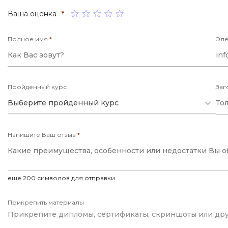
i
K
Ваша оценка
*
iOS разработк
Kubernetes
Полное имя
*
Эле
j
L
jQuery
LibGDX
Linux
Пройденный курс
Заг
А
Выберите пройденный курс
Автоматизаци
M
Администрир
MATLAB
Напишите Ваш отзыв
*
PostgreSQL
MODX
Администрир
MS Access
Алгоритмы и 
MS SQL
еще
200
символов для отправки
данных
Прикрепить материалы
Прикрепите дипломы, сертификаты, скриншоты или др