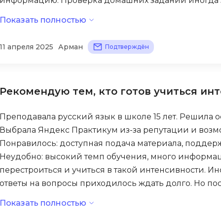
информацию. Проверка домашних заданий иногда з
Backend разработка
Казахстана есть нюансы с оплатой – приходилось ис
PyQt
Показать полностью
Bash
получил хорошую, но самостоятельно пришлось доу
Q
если у вас мало свободного времени.
Bootstrap
11 апреля 2025
Арман
Подтверждён
QA-тестирова
Bubble
QGIS
C
Qt Creator
Рекомендую тем, кто готов учиться ин
CI/CD
R
CentOS
Преподавала русский язык в школе 15 лет. Решила о
RabbitMQ
Выбрала Яндекс Практикум из-за репутации и возмо
Cisco
Понравилось: доступная подача материала, поддер
React Native
ClickHouse
Неудобно: высокий темп обучения, много информац
Ruby
перестроиться и учиться в такой интенсивности. И
D
Rust
ответы на вопросы приходилось ждать долго. Но по
Dart
проектов в портфолио. Пока не нашла работу, но уве
S
Показать полностью
DataLens
готов учиться интенсивно и много практиковаться с
SRE
Delphi