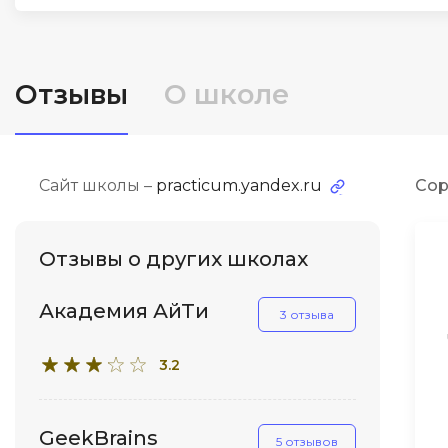
ДПО
Детям
Отзывы
О школе
Сайт школы –
practicum.yandex.ru
Сор
Отзывы о других школах
Академия АйТи
3 отзыва
3.2
GeekBrains
5 отзывов