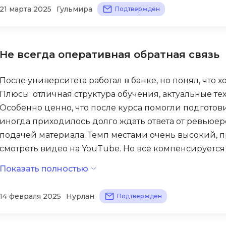
21 марта 2025
Гульмира
Подтверждён
Scala
DevOps
Selenium
Docker
Solidity
Drupal
Не всегда оперативная обратная связь
T
E
После университета работал в банке, но понял, что х
Terraform
Elasticsearch
Плюсы: отличная структура обучения, актуальные техн
Three.js
Особенно ценно, что после курса помогли подготов
F
Tilda
иногда приходилось долго ждать ответа от ревьюеро
FastAPI
подачей материала. Темп местами очень высокий, 
TypeScript
Flask
смотреть видео на YouTube. Но все компенсирует
U
команды. Сейчас стажируюсь в IT-компании и уве
Frontend-разработка
Показать полностью
UML
FullStack-разработка
14 февраля 2025
Нурлан
Подтверждён
V
G
VMware
GitLab