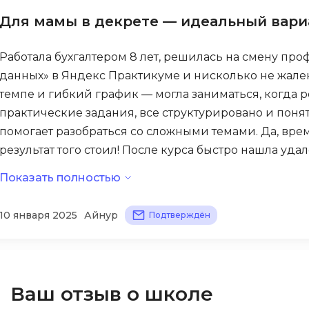
VR/AR-разраб
Godot
Для мамы в декрете — идеальный вари
Visual Studio 
Groovy
Работала бухгалтером 8 лет, решилась на смену пр
W
H
данных» в Яндекс Практикуме и нисколько не жале
Webflow
Hadoop
темпе и гибкий график — могла заниматься, когда 
Webpack
практические задания, все структурировано и понят
I
помогает разобраться со сложными темами. Да, вре
Wordpress
IoT
результат того стоил! После курса быстро нашла уда
X
зарабатываю в 1,5 раза больше, чем раньше, и могу 
Показать полностью
J
идеальный вариант!
XML
JavaScript-разработка
10 января 2025
Айнур
Подтверждён
Y
Java Spring Boot
Yandex Cloud
Jenkins
Z
Jira
Ваш отзыв о школе
Zabbix
Joomla