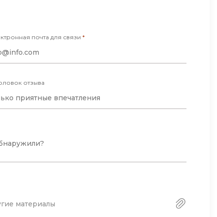
Фреймворк Node.js
Фреймворк ReactJS
а
ктронная почта для связи
*
Фреймворк Spring
Фреймворк Symfony
Фреймворк Vue.js
оловок отзыва
Х
я тестирования
Хранилища данных
ование
Я
ование Windows
Язык SQL
структуры
угие материалы