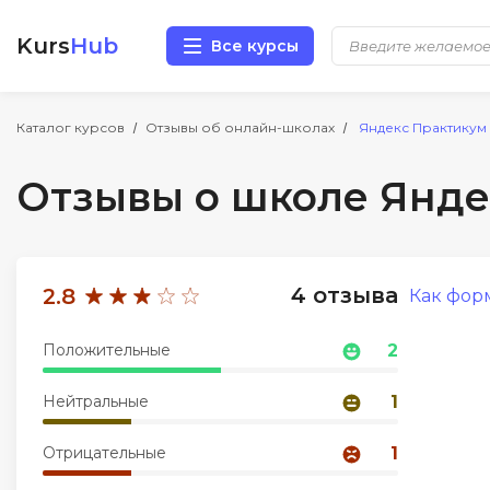
Kurs
Hub
Все курсы
Разработка
Каталог курсов
Отзывы об онлайн-школах
Яндекс Практикум
Отзывы о школе Янде
Маркетинг
Дизайн
4 отзыва
2.8
Как фор
Аналитика
Положительные
2
Менеджмент
Нейтральные
1
Иностранные языки
Отрицательные
1
Soft Skills