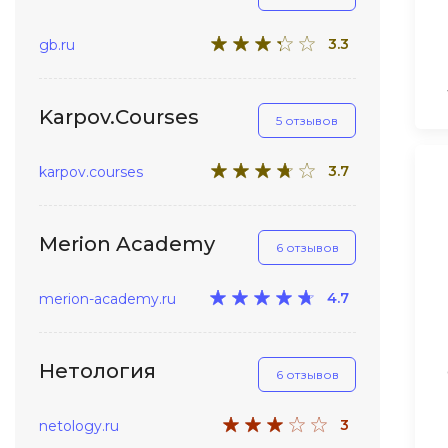
3.3
gb.ru
Karpov.Courses
5 отзывов
3.7
karpov.courses
Merion Academy
6 отзывов
4.7
merion-academy.ru
Нетология
6 отзывов
3
netology.ru