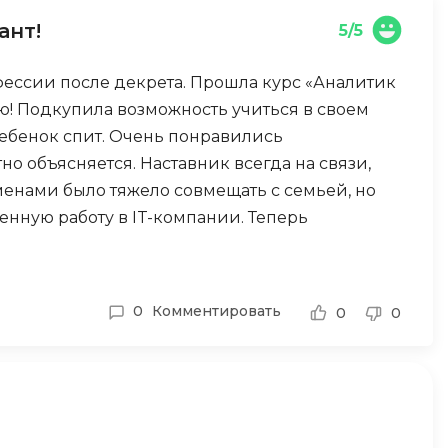
отка
ант!
5/5
Создание сайтов
Code
Создание чат-ботов
офессии после декрета. Прошла курс «Аналитик
ю! Подкупила возможность учиться в своем
Т
ребенок спит. Очень понравились
Тестирование игр
но объясняется. Наставник всегда на связи,
У
менами было тяжело совмещать с семьей, но
ленную работу в IT-компании. Теперь
Управление дронами
работать из дома. Для мамы в декрете —
Управление разработкой и IT
Ф
0
Комментировать
0
0
Фреймворк Angular
Фреймворк Django
Фреймворк Flutter
Фреймворк Laravel