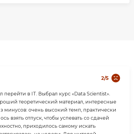
Д
Дизайнер верстальщик
И
Информационная
безопасность
К
Кибербезопасность
ка
Компьютерное зрение
2/5
Компьютерные сети
перейти в IT. Выбрал курс «Data Scientist».
М
хороший теоретический материал, интересные
Микросервисная архитектура
з минусов: очень высокий темп, практически
ь взять отпуск, чтобы успевать со сдачей
Н
хностно, приходилось самому искать
Нагрузочное тестирование