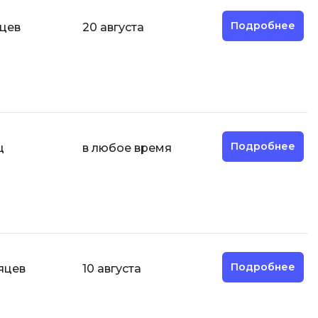
отка
Создание сайтов
Подробнее
яцев
20 августа
Code
Создание чат-ботов
Т
Тестирование игр
У
Подробнее
ц
в любое время
Управление дронами
Управление разработкой и IT
Ф
Фреймворк Angular
Фреймворк Django
Подробнее
яцев
10 августа
Фреймворк Flutter
Фреймворк Laravel