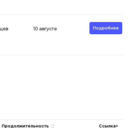
Фреймворк Node.js
Фреймворк ReactJS
а
Фреймворк Spring
Подробнее
яцев
10 августа
Фреймворк Symfony
Фреймворк Vue.js
Х
я тестирования
Хранилища данных
ование
Я
ование Windows
Язык SQL
структуры
Продолжительност
ь
Ссылка>