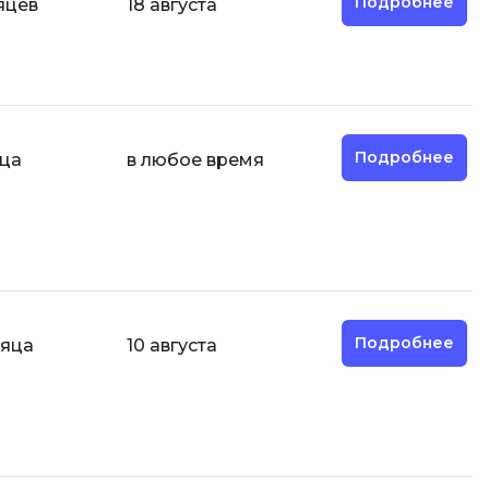
Подробнее
яцев
18 августа
Engine
Разработка мобильных
приложений
Разработка на Kotlin
Разработка на языке C#
Подробнее
яца
в любое время
Разработка на языке C и C++
Разработка на языке Swift
Реверс инжиниринг
Робототехника для взрослых
Ручное тестирование
Подробнее
сяца
10 августа
С
Сетевое администрирование
Сетевой инженер
Создание интернет магазина