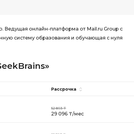
. Ведущая онлайн-платформа от Mail.ru Group с
нную систему образования и обучающая с нуля
GeekBrains»
Рассрочка
52 893 ₸
29 096 ₸/мес