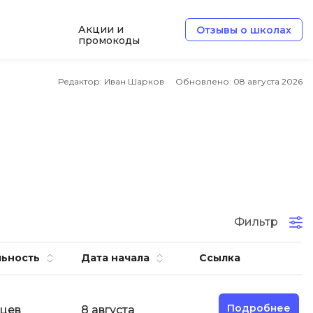
Акции и
Отзывы о школах
промокоды
e
Архитектор ПО
Редактор: Иван Шарков
Обновлено:
08 августа 2026
Б
Базы данных
Белый хакер
Блокчейн
В
Фильтр
ботка
Вайб кодинг
ьность
Дата начала
Ссылка
Веб-разработка
Верстка на HTML и CSS
Подробнее
яцев
8 августа