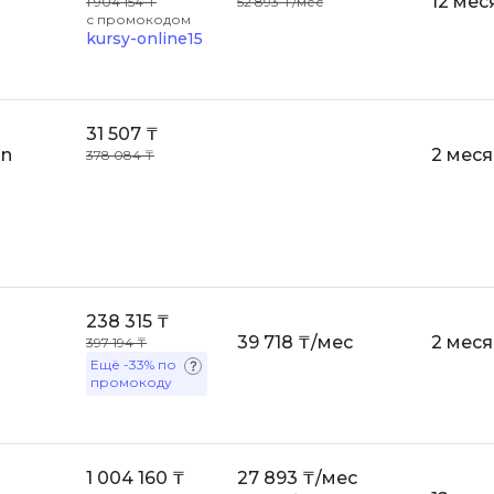
12 мес
1 904 154 ₸
52 893 ₸/мес
с промокодом
Backend разработка
PyQt
kursy-online15
Bash
Q
Bootstrap
QA-тестирова
31 507 ₸
Bubble
on
2 мес
378 084 ₸
QGIS
C
Qt Creator
CI/CD
R
CentOS
RabbitMQ
Cisco
238 315 ₸
React Native
ClickHouse
39 718 ₸/мес
2 мес
397 194 ₸
Ruby
Ещё
-33%
по
D
промокоду
Rust
Dart
S
DataLens
1 004 160 ₸
27 893 ₸/мес
SRE
Delphi