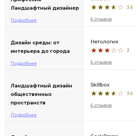
3.6
Ландшафтный дизайнер
ДПО
6 отзывов
Подробнее
Детям
Нетология
Дизайн среды: от
3
интерьера до города
6 отзывов
Подробнее
Skillbox
Ландшафтный дизайн
3.6
общественных
пространств
6 отзывов
Подробнее