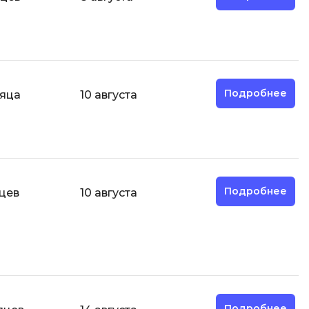
Д
Дизайнер верстальщик
И
Информационная
Подробнее
сяца
10 августа
безопасность
К
Кибербезопасность
ка
Компьютерное зрение
Подробнее
цев
10 августа
Компьютерные сети
М
Микросервисная архитектура
Н
Нагрузочное тестирование
Подробнее