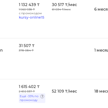
VR/AR-разраб
1 132 439 ₸
30 517 ₸/мес
Godot
6 мес
1 960 938 ₸
61 034 ₸/мес
Visual Studio 
с промокодом
Groovy
kursy-online15
W
H
Webflow
Hadoop
Webpack
I
31 507 ₸
Wordpress
on
1 меся
378 084 ₸
IoT
X
J
XML
JavaScript-разработка
Y
Java Spring Boot
Yandex Cloud
1 615 402 ₸
Jenkins
52 109 ₸/мес
18 мес
2 692 337 ₸
Z
Jira
Ещё
-33%
по
промокоду
Zabbix
Joomla