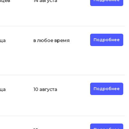
яцев
14 августа
О
ООП
Операционные системы
ние
Подробнее
яца
в любое время
П
Парсинг
Пентест
Программная инженерия
Р
Подробнее
яца
10 августа
Работа с GIT
Разработка игр
Разработка игр на Unity
Разработка игр на Unreal