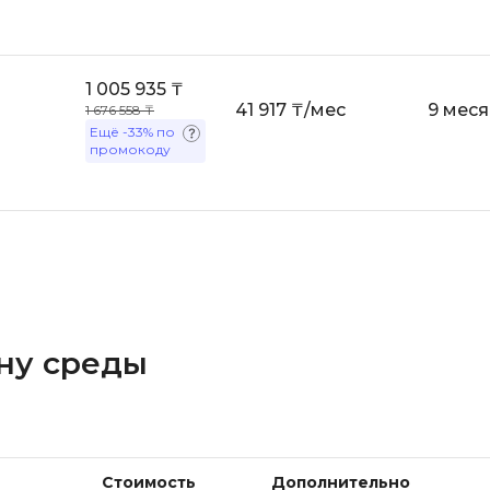
i
K
iOS разработк
Kubernetes
1 005 935 ₸
41 917 ₸/мес
9 мес
j
L
1 676 558 ₸
Ещё
-33%
по
jQuery
LibGDX
промокоду
Linux
А
Автоматизаци
M
Администрир
MATLAB
PostgreSQL
MODX
Администрир
MS Access
ну среды
Алгоритмы и 
MS SQL
данных
Стоимость
Дополнительно