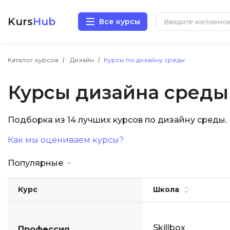
Kurs
Hub
Все курсы
Разработка
Каталог курсов
Дизайн
Курсы по дизайну среды
Курсы дизайна среды
Маркетинг
Дизайн
Подборка из 14 лучших курсов по дизайну среды
Как мы оцениваем курсы?
Аналитика
Популярные
Менеджмент
Курс
Школа
Иностранные языки
Soft Skills
Skillbox
Профессия