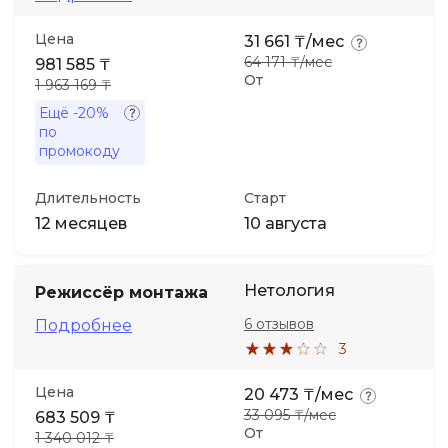
Цена
31 661 ₸/мес
Иностранные языки
64 171 ₸/мес
981 585 ₸
От
1 963 169 ₸
Soft Skills
Ещё
-20%
по
промокоду
ДПО
Длительность
Старт
Детям
12 месяцев
10 августа
Акции и промокоды
Нетология
Режиссёр монтажа
6 отзывов
Подробнее
3
Цена
20 473 ₸/мес
33 095 ₸/мес
683 509 ₸
От
1 340 012 ₸