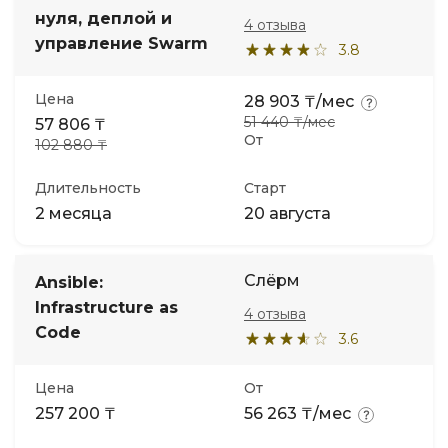
нуля, деплой и
4 отзыва
управление Swarm
3.8
Цена
28 903 ₸/мес
51 440 ₸/мес
57 806 ₸
От
102 880 ₸
Длительность
Старт
2 месяца
20 августа
Слёрм
Ansible:
Infrastructure as
4 отзыва
Code
3.6
Цена
От
257 200 ₸
56 263 ₸/мес