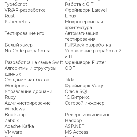
TypeScript
Работа с GIT
VR/AR-разработка
Фреймворк Laravel
Rust
Linux
Kubernetes
Микросервисная
архитектура
Тестирование игр
Автоматизация
тестирования
Белый хакер
FullStack-разработка
No-Code разработка
Управление разработкой
и IT
Разработка на языке Swift
Фреймворк Flutter
Алгоритмы и структуры
ООП
данных
Создание чат-ботов
Tilda
Wordpress
Фреймворк Vue.js
Управление дронами
Oracle SQL
Ruby
1С Битрикс
Администрирование
Сетевой инженер
Windows
Bootstrap
Реверс инжиниринг
Zabbix
Hadoop
Apache Kafka
ASP.NET
VMware
MS Access