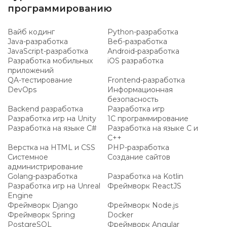
программированию
Вайб кодинг
Python-разработка
Java-разработка
Веб-разработка
JavaScript-разработка
Android-разработка
Разработка мобильных
iOS разработка
приложений
QA-тестирование
Frontend-разработка
DevOps
Информационная
безопасность
Backend разработка
Разработка игр
Разработка игр на Unity
1C программирование
Разработка на языке C#
Разработка на языке C и
C++
Верстка на HTML и CSS
PHP-разработка
Системное
Создание сайтов
администрирование
Golang-разработка
Разработка на Kotlin
Разработка игр на Unreal
Фреймворк ReactJS
Engine
Фреймворк Django
Фреймворк Node.js
Фреймворк Spring
Docker
PostgreSQL
Фреймворк Angular