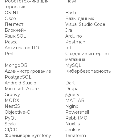
Робототехника для
Flask
взрослых
OSINT
Bash
Cisco
Базы данных
Пентест
Visual Studio Code
Блокчейн
Jira
Язык SQL
Arduino
Pascal
Postman
Архитектор ПО
IoT
Perl
Создание интернет
магазина
MongoDB
MySQL
Администрирование
Кибербезопасность
PostgreSQL
Android Studio
Dart
Microsoft Azure
Drupal
Groovy
jQuery
MODX
MATLAB
NestJS
Nginx
Objective-C
Powershell
PyQt
RabbitMQ
Scala
Nuxt.js
CI/CD
Jenkins
Фреймворк Symfony
Terraform