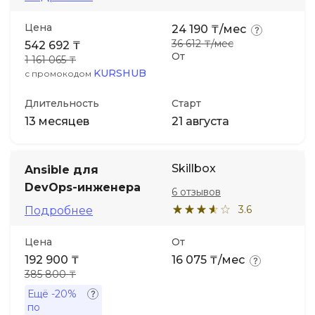
Цена
24 190 ₸/мес
Иностранные языки
36 612 ₸/мес
542 692 ₸
От
1 161 065 ₸
Soft Skills
KURSHUB
с промокодом
Длительность
Старт
ДПО
13 месяцев
21 августа
Детям
Skillbox
Ansible для
DevOps-инженера
Акции и промокоды
6 отзывов
3.6
Подробнее
Цена
От
192 900 ₸
16 075 ₸/мес
385 800 ₸
Ещё
-20%
по