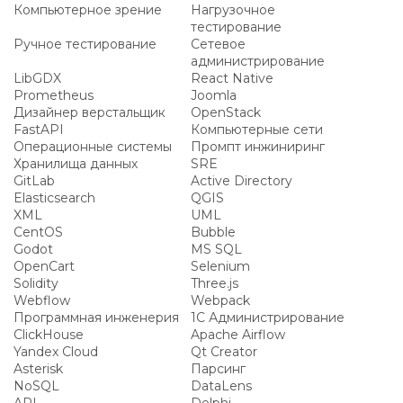
Компьютерное зрение
Нагрузочное
тестирование
Ручное тестирование
Сетевое
администрирование
LibGDX
React Native
Prometheus
Joomla
Дизайнер верстальщик
OpenStack
FastAPI
Компьютерные сети
Операционные системы
Промпт инжиниринг
Хранилища данных
SRE
GitLab
Active Directory
Elasticsearch
QGIS
XML
UML
CentOS
Bubble
Godot
MS SQL
OpenCart
Selenium
Solidity
Three.js
Webflow
Webpack
Программная инженерия
1С Администрирование
ClickHouse
Apache Airflow
Yandex Cloud
Qt Creator
Asterisk
Парсинг
NoSQL
DataLens