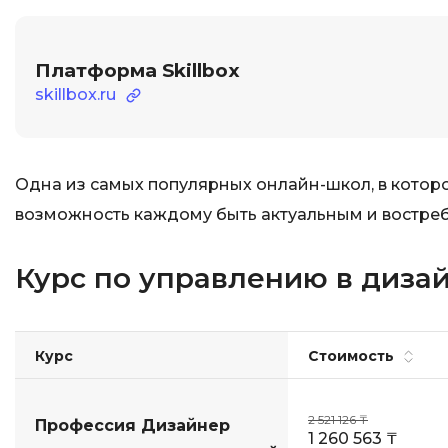
Платформа Skillbox
skillbox.ru
Одна из самых популярных онлайн-школ, в которо
возможность каждому быть актуальным и востре
Курс по управлению в дизайн
Курс
Стоимость
2 521 126 ₸
Профессия Дизайнер
1 260 563 ₸