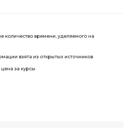
Фреймворк Node.js
Фреймворк ReactJS
а
Фреймворк Spring
Фреймворк Symfony
е количество времени, уделяемого на
Фреймворк Vue.js
рмации взята из открытых источников
Х
я тестирования
Хранилища данных
 цена за курсы
ование
Я
ование Windows
Язык SQL
структуры