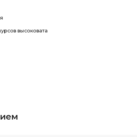
ия
курсов высоковата
нием