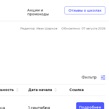
Акции и
Отзывы о школах
промокоды
e
Архитектор ПО
Редактор: Иван Шарков
Обновлено:
07 августа 2026
Б
Базы данных
Белый хакер
Блокчейн
В
Фильтр
ботка
Вайб кодинг
ьность
Дата начала
Ссылка
Веб-разработка
Верстка на HTML и CSS
Подробнее
яца
1 сентября