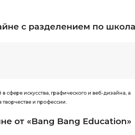
Backend разработка
PyQt
Bash
Q
айне с разделением по школ
Bootstrap
QA-тестирова
Bubble
QGIS
C
Qt Creator
CI/CD
R
CentOS
RabbitMQ
Cisco
React Native
ClickHouse
 сфере искусства, графического и веб-дизайна, а
Ruby
в творчестве и профессии.
D
Rust
Dart
не от «Bang Bang Education»
S
DataLens
SRE
Delphi