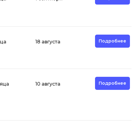
Д
Дизайнер верстальщик
И
Информационная
Подробнее
яца
18 августа
безопасность
К
Кибербезопасность
ка
Компьютерное зрение
Подробнее
сяца
10 августа
Компьютерные сети
М
Микросервисная архитектура
Н
Нагрузочное тестирование