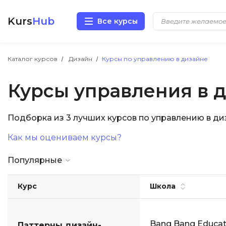
Kurs
Hub
Все курсы
Разработка
Каталог курсов
Дизайн
Курсы по управлению в дизайне
Курсы управления в 
Маркетинг
Дизайн
Подборка из 3 лучших курсов по управлению в д
Как мы оцениваем курсы?
Аналитика
Популярные
Менеджмент
Курс
Школа
Иностранные языки
Soft Skills
Bang Bang Educat
Паттерны дизайн-