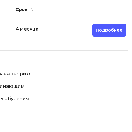
Engine
Срок
Разработка мобильных
приложений
Разработка на Kotlin
4 месяца
Подробнее
Разработка на языке C#
Разработка на языке C и C++
Разработка на языке Swift
Реверс инжиниринг
я на теорию
Робототехника для взрослых
ачинающим
Ручное тестирование
ь обучения
С
Сетевое администрирование
Сетевой инженер
Создание интернет магазина