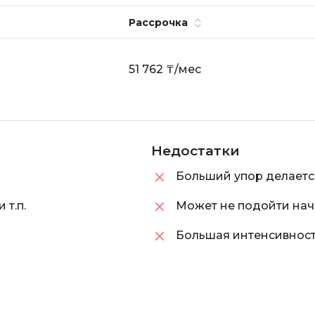
Scala
Рассрочка
DevOps
Selenium
Docker
Solidity
51 762 ₸/мес
Drupal
T
E
Terraform
Elasticsearch
Three.js
Недостатки
F
Tilda
Больший упор делаетс
FastAPI
TypeScript
Flask
т.п.
Может не подойти н
U
Frontend-разработка
Большая интенсивност
UML
FullStack-разработка
V
G
VMware
GitLab