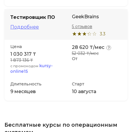
GeekBrains
Тестировщик ПО
5 отзывов
Подробнее
3.3
Цена
28 620 ₸/мес
52 032 ₸/мес
1 030 317 ₸
От
1 873 136 ₸
kursy-
с промокодом
online15
Длительность
Старт
9 месяцев
10 августа
Бесплатные курсы по операционным