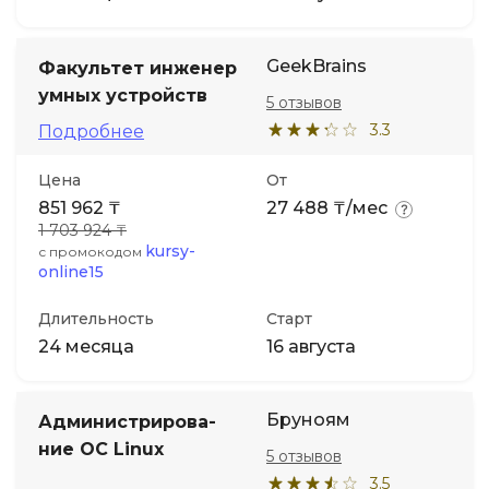
GeekBrains
Факультет инженер
умных устройств
5 отзывов
3.3
Подробнее
Цена
От
851 962 ₸
27 488 ₸/мес
1 703 924 ₸
kursy-
с промокодом
online15
Длительность
Старт
24 месяца
16 августа
Бруноям
Администрирова­
ние ОС Linux
5 отзывов
3.5