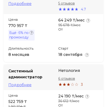
5 отзывов
Подробнее
4.7
Иностранные языки
Цена
64 249 ₸/мес
Soft Skills
95 678 ₸/мес
770 957 ₸
От
Ещё
-5%
по
промокоду
ДПО
Длительность
Старт
Детям
8 месяцев
18 сентября
Акции и промокоды
Нетология
Системный
администратор
6 отзывов
3
Подробнее
Цена
24 190 ₸/мес
36 612 ₸/мес
522 759 ₸
От
1 161 104 ₸