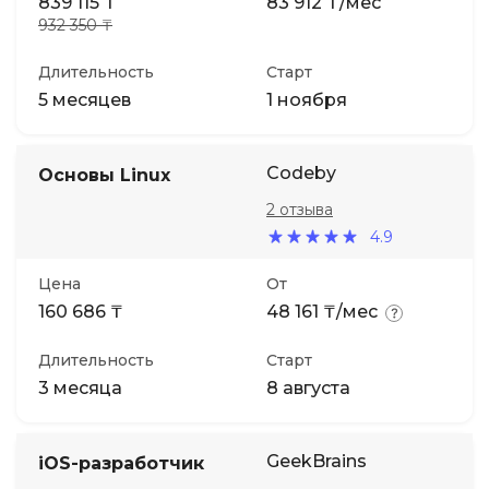
839 115 ₸
83 912 ₸/мес
932 350 ₸
Длительность
Старт
5 месяцев
1 ноября
Codeby
Основы Linux
2 отзыва
4.9
Цена
От
160 686 ₸
48 161 ₸/мес
Длительность
Старт
3 месяца
8 августа
GeekBrains
iOS-разработчик