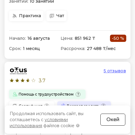
Занятий:
10 занятий
Практика
Чат
Начало:
16 августа
Цена:
851 962 ₸
-50 %
Срок:
1 месяц
Рассрочка:
27 488 ₸/мес
5 отзывов
3.7
Помощь с трудоустройством
Сертификат
Возврат средств
Продолжая использовать сайт, вы
Окей
соглашаетесь с
условиями
Administrator Linux
использования
файлов cookie 🍪
Формат:
Лекции онлайн, проверочные тесты.