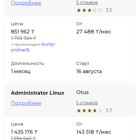
5 отзывов
Подробнее
3.3
Цена
От
851 962 ₸
27 488 ₸/мес
1 703 924 ₸
kursy-
с промокодом
online15
Длительность
Старт
1 месяц
16 августа
Otus
Administrator Linux
5 отзывов
Подробнее
3.7
Цена
От
1 435 176 ₸
143 518 ₸/мес
1 594 640 ₸