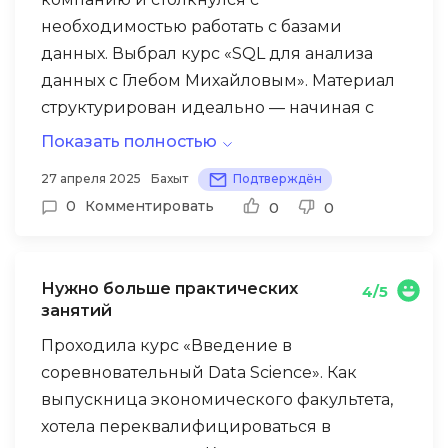
необходимостью работать с базами
данных. Выбрал курс «SQL для анализа
данных с Глебом Михайловым». Материал
структурирован идеально — начиная с
азов и постепенно переходя к сложным
Показать полностью
запросам. Преподаватель объясняет все
27 апреля 2025
Бахыт
Подтверждён
четко, без воды, с реальными примерами
0
Комментировать
0
0
из бизнеса. Ценно, что курс не только дает
технические навыки, но и учит мыслить
как аналитик. После прохождения смог
Нужно больше практических
4/5
оптимизировать несколько процессов в
занятий
нашей компании, за что получил
Проходила курс «Введение в
повышение. Если вы в Казахстане
соревновательный Data Science». Как
работаете с данными или планируете —
выпускница экономического факультета,
этот курс однозначно стоит своих денег.
хотела переквалифицироваться в
Жалею только, что не нашел его раньше.