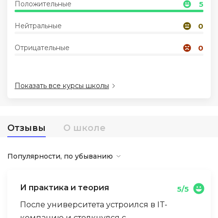
Положительные
5
Иностранные языки
Нейтральные
0
Отрицательные
0
Soft Skills
ДПО
Показать все курсы школы
Детям
Отзывы
О школе
Акции и промокоды
Популярности, по убыванию
И практика и теория
5/5
После университета устроился в IT-
компанию и столкнулся с