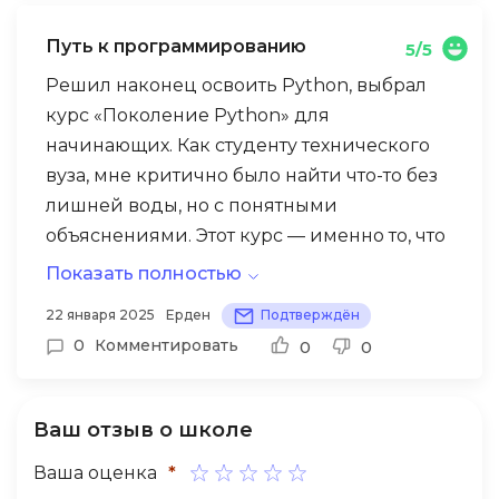
— очень мотивирует. За два месяца мой
Путь к программированию
5/5
уровень английского значительно вырос,
теперь могу свободно общаться с
Решил наконец освоить Python, выбрал
клиентами и читать профессиональную
курс «Поколение Python» для
литературу. Особенно ценно, что можно
начинающих. Как студенту технического
заниматься с телефона в любую
вуза, мне критично было найти что-то без
свободную минуту. Для нас, казахстанцев,
лишней воды, но с понятными
владение языками — большое
объяснениями. Этот курс — именно то, что
преимущество на рынке труда.
нужно! Материал подается
Показать полностью
последовательно, с множеством
22 января 2025
Ерден
Подтверждён
практических заданий, которые сразу
0
Комментировать
0
0
проверяются системой. Особенно
порадовала возможность учиться в своем
темпе — во время сессии замораживал
Ваш отзыв о школе
обучение, потом возвращался.
Ваша оценка
*
Полученных знаний хватило для создания