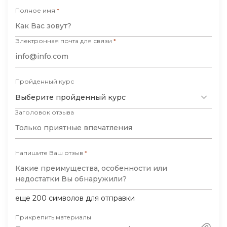
нескольких проектов для университета,
Полное имя
*
преподаватели были впечатлены. Рахмет
большой создателям курса! Всем, кто хочет
Электронная почта для связи
*
войти в мир программирования,
рекомендую начать именно с этой
платформы.
Пройденный курс
Выберите пройденный курс
Заголовок отзыва
Напишите Ваш отзыв
*
еще
200
символов для отправки
Прикрепить материалы