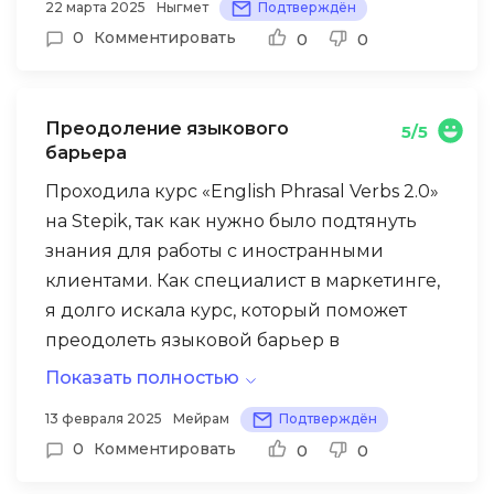
22 марта 2025
Ныгмет
Подтверждён
особенно учитывая соотношение цены и
до продвижения. Особенно понравился
0
Комментировать
0
0
качества.
раздел по монетизации — 7% комиссия
платформы значительно ниже, чем у
других сервисов. Уже запустил свой
Преодоление языкового
5/5
первый курс по программированию для
барьера
школьников и набрал более 200 учеников
Проходила курс «English Phrasal Verbs 2.0»
из разных городов Казахстана. Планирую
на Stepik, так как нужно было подтянуть
развивать это направление дальше. Stepik
знания для работы с иностранными
дает преподавателям отличную
клиентами. Как специалист в маркетинге,
возможность для профессионального
я долго искала курс, который поможет
роста и дополнительного дохода.
преодолеть языковой барьер в
профессиональной сфере. Структура
Показать полностью
обучения просто замечательная —
13 февраля 2025
Мейрам
Подтверждён
короткие видео с понятными примерами
0
Комментировать
0
0
и сразу же практика. Система
напоминаний не дает забросить занятия