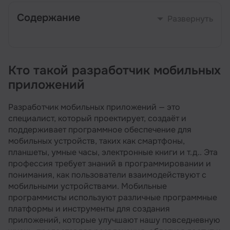
Содержание
Развернуть
Кто такой разработчик мобильных
Кто такой разработчик мобильных
приложений
приложений
Чем занимается разработчик мобильных
приложений
Разработчик мобильных приложений — это
специалист, который проектирует, создаёт и
Какими знаниями и умениями должен
поддерживает программное обеспечение для
обладать программист мобильных
приложений
мобильных устройств, таких как смартфоны,
планшеты, умные часы, электронные книги и т.д.. Эта
Минимальные требования к кандидатам на
профессия требует знаний в программировании и
должность мобильного разработчика
понимания, как пользователи взаимодействуют с
Карьерный рост мобильных программистов
мобильными устройствами. Мобильные
программисты используют различные программные
Какие зарплаты у разработчиков мобильных
платформы и инструменты для создания
приложений?
приложений, которые улучшают нашу повседневную