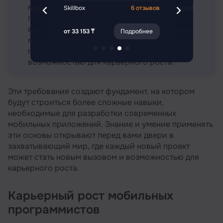
мобильных приложений. Знание и умение
6 отзывов
Skillbox
6 отзывов
GeekBrains
применять эти основы открывают перед
вами двери в захватывающий мир
Подробнее
от 33 153 ₸
Подробнее
от 27 488 ₸
мобильной разработки, где каждый новый
проект может стать новым вызовом и
возможностью для карьерного роста.
Эти требования создают фундамент, на котором
будут строиться более сложные навыки,
необходимые для разработки современных
мобильных приложений. Знание и умение применять
эти основы открывают перед вами двери в
захватывающий мир, где каждый новый проект
может стать новым вызовом и возможностью для
карьерного роста.
Карьерный рост мобильных
программистов