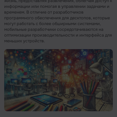
Плюсы и минусы профессии
жизнь, предоставляя развлечения, облегчая доступ к
информации или помогая в управлении задачами и
Рекомендуем посмотреть курсы по
временем. В отличие от разработчиков
разработке мобильных приложений
программного обеспечения для десктопов, которые
Как стать разработчиком мобильных
могут работать с более обширными системами,
приложений
мобильные разработчики сосредотачиваются на
оптимизации производительности и интерфейса для
Несколько советов для начинающих
меньших устройств.
разработчиков мобильных приложений
Список рекомендуемых книг для
начинающих разработчиков мобильных
приложений
Резюме