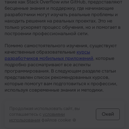
такие как Stack Overflow или GitHub, предоставляют
бесценные знания и поддержку, где начинающие
разработчики могут изучать реальные проблемы и
находить решения на реальных проектах. Это не
только ускоряет процесс обучения, но и помогает в
построении профессиональной сети.
Помимо самостоятельного изучения, существуют
качественные образовательные
курсы
разработчиков мобильных приложений
, которые
подробно рассматривают все аспекты
программирования. В следующем разделе статьи
представлен список рекомендованных курсов,
которые помогут вам подготовиться к профессии,
используя современные знания и методики.
Несколько советов для
Продолжая использовать сайт, вы
начинающих разработчиков
Окей
соглашаетесь с
условиями
использования
файлов cookie 🍪
мобильных приложений