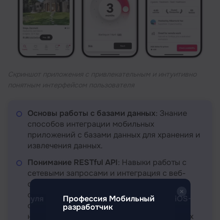
Скриншот приложения с привлекательным и интуитивно
понятным интерфейсом пользователя
Основы работы с базами данных
: Знание
способов интеграции мобильных
приложений с базами данных для хранения и
извлечения данных.
Понимание RESTful API
: Навыки работы с
сетевыми запросами и интеграция с веб-
сервисами через API. Эти требования
создают фундамент, на котором будут
iOS-разработчик с нуля
Профессия Мобильный
iOS-разраб
строиться более сложные навыки,
разработчик
необходимые для разработки современных