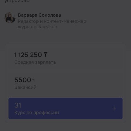
устройств.
Иностранные языки
Варвара Соколова
Редактор и контент-менеджер
журнала KursHub
Soft Skills
ДПО
1 125 250 ₸
Средняя зарплата
Детям
5500+
Акции и промокоды
Вакансий
31
Курс по профессии