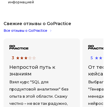
информацией
Свежие отзывы о GoPractice
Все отзывы о GoPractice
3
5
Непростой путь к
От тео
знаниям
кейсам
Взял курс "SQL для
Выбрала 
продуктовой аналитики" без
"Генерат
опыта в этой области. Скажу
менедже
честно – не все так радужно,
нейросет