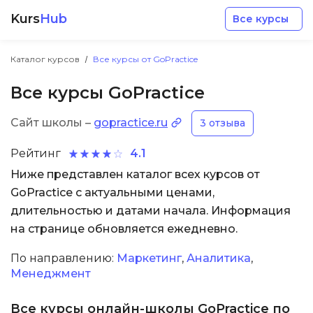
Kurs
Hub
Все курсы
Каталог курсов
Все курсы от GoPractice
Все курсы GoPractice
Сайт школы –
gopractice.ru
3 отзыва
Разработка
Рейтинг
4.1
Ниже представлен каталог всех курсов от
Маркетинг
GoPractice с актуальными ценами,
длительностью и датами начала. Информация
Дизайн
на странице обновляется ежедневно.
По направлению:
Маркетинг
,
Аналитика
,
Аналитика
Менеджмент
Менеджмент
Все курсы онлайн-школы GoPractice по