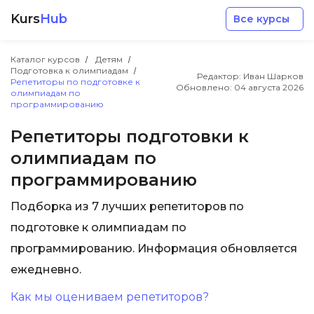
Kurs
Hub
Все курсы
Каталог курсов
Детям
Подготовка к олимпиадам
Редактор: Иван Шарков
Репетиторы по подготовке к
Обновлено:
04 августа 2026
олимпиадам по
программированию
Репетиторы подготовки к
Разработка
олимпиадам по
программированию
Маркетинг
Подборка из 7 лучших репетиторов по
подготовке к олимпиадам по
Дизайн
программированию. Информация обновляется
Аналитика
ежедневно.
Как мы оцениваем репетиторов?
Менеджмент