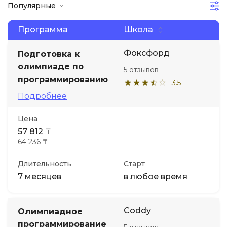
Популярные
Иностранные языки
Программа
Школа
Soft Skills
Фоксфорд
Подготовка к
олимпиаде по
5 отзывов
программированию
ДПО
3.5
Подробнее
Детям
Цена
57 812 ₸
Акции и промокоды
64 236 ₸
Длительность
Старт
7 месяцев
в любое время
Coddy
Олимпиадное
программирование