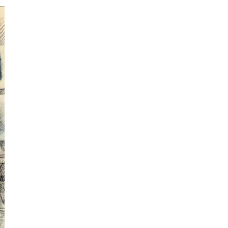
Engine
Разработка мобильных
приложений
Разработка на Kotlin
Разработка на языке C#
Разработка на языке C и C++
Разработка на языке Swift
Реверс инжиниринг
Робототехника для взрослых
Ручное тестирование
С
Сетевое администрирование
Сетевой инженер
Создание интернет магазина