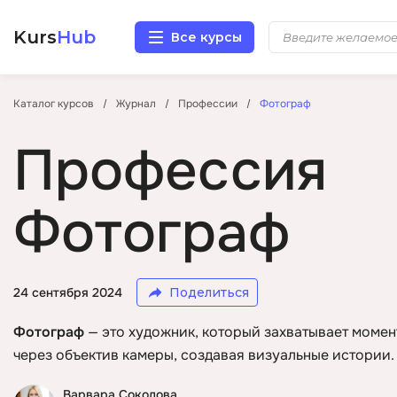
Kurs
Hub
Все курсы
Разработка
Каталог курсов
Журнал
Профессии
Фотограф
Профессия
Маркетинг
Дизайн
Фотограф
Аналитика
Менеджмент
24 сентября 2024
Поделиться
Фотограф
— это художник, который захватывает момен
Иностранные языки
через объектив камеры, создавая визуальные истории.
Soft Skills
Варвара Соколова