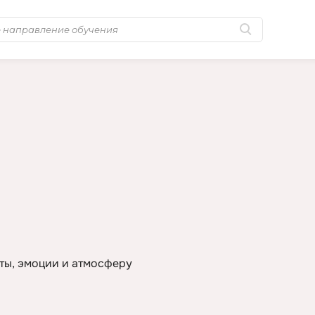
Популярные
Microsoft Azur
Golang-разработка
MongoDB
Java-разработка
MySQL
Python-разработка
N
Промпт инжиниринг
NestJS
Системное
Nginx
администрирование
No-Code разра
0 ... 9
NoSQL
ты, эмоции и атмосферу
1C программирование
Nuxt.js
1С Администрирование
O