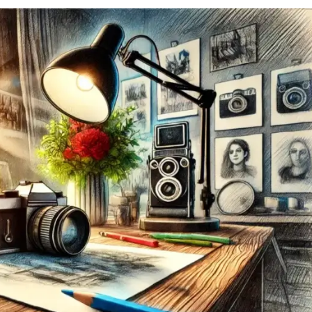
Scala
DevOps
Selenium
Docker
Solidity
Drupal
T
E
Terraform
Elasticsearch
Three.js
F
Tilda
FastAPI
TypeScript
Flask
U
Frontend-разработка
UML
FullStack-разработка
V
G
VMware
GitLab