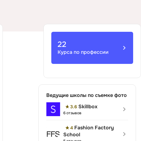
Д
Дизайнер верстальщик
И
Информационная
22
безопасность
Курса по профессии
К
Кибербезопасность
ка
Компьютерное зрение
Компьютерные сети
Ведущие школы по съемке фото
М
Skillbox
3.6
6 отзывов
Микросервисная архитектура
Fashion Factory
4
Н
School
Нагрузочное тестирование