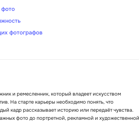
Backend разработка
 фото
PyQt
Bash
лжность
Q
Bootstrap
щих фотографов
QA-тестирова
Bubble
QGIS
C
Qt Creator
CI/CD
R
CentOS
RabbitMQ
Cisco
React Native
ожник и ремесленник, который владеет искусством
ClickHouse
Ruby
тив. На старте карьеры необходимо понять, что
D
ждый кадр рассказывает историю или передаёт чувства.
Rust
ртажных фото до портретной, рекламной и художественно
Dart
S
DataLens
SRE
Delphi