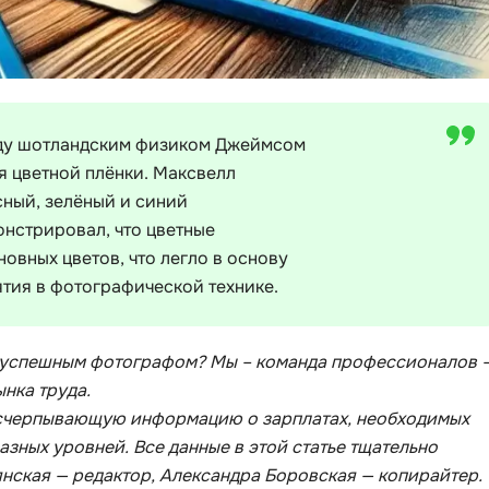
VR/AR-разраб
Godot
Visual Studio 
Groovy
W
H
Webflow
году шотландским физиком Джеймсом
Hadoop
я цветной плёнки. Максвелл
Webpack
I
сный, зелёный и синий
Wordpress
онстрировал, что цветные
IoT
овных цветов, что легло в основу
X
J
тия в фотографической технике.
XML
JavaScript-разработка
Y
Java Spring Boot
ть успешным фотографом? Мы – команда профессионалов 
Yandex Cloud
нка труда.
Jenkins
 исчерпывающую информацию о зарплатах, необходимых
Z
Jira
азных уровней. Все данные в этой статье тщательно
Zabbix
Joomla
нская — редактор, Александра Боровская — копирайтер.