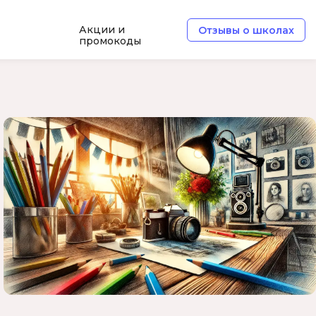
Акции и
Отзывы о школах
промокоды
e
Архитектор ПО
Б
Базы данных
Белый хакер
Блокчейн
В
ботка
Вайб кодинг
Веб-разработка
Верстка на HTML и CSS