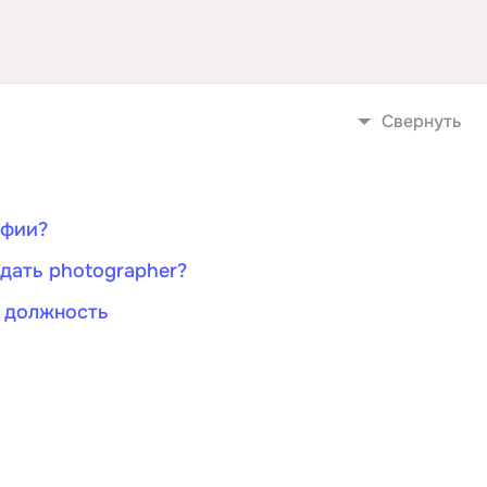
1С Битрикс
OSINT
A
Objective-C
API
OpenCart
Свернуть
ASP.NET
OpenStack
Active Directory
Oracle SQL
Android-разработка
афии?
P
Android Studio
PHP-разработ
дать photographer?
Ansible
Pascal
 должность
Apache Airflow
Perl
Apache Kafka
PostgreSQL
Arduino
Postman
Asterisk
Powershell
B
Prometheus