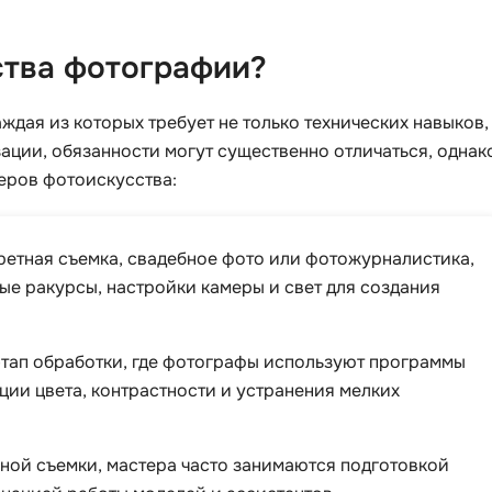
i
K
ства фотографии?
iOS разработк
Kubernetes
j
L
дая из которых требует не только технических навыков,
jQuery
LibGDX
зации, обязанности могут существенно отличаться, однак
теров фотоискусства:
Linux
А
Автоматизаци
M
ретная съемка, свадебное фото или фотожурналистика,
Администрир
MATLAB
е ракурсы, настройки камеры и свет для создания
PostgreSQL
MODX
Администрир
MS Access
этап обработки, где фотографы используют программы
Алгоритмы и 
MS SQL
ции цвета, контрастности и устранения мелких
данных
ной съемки, мастера часто занимаются подготовкой