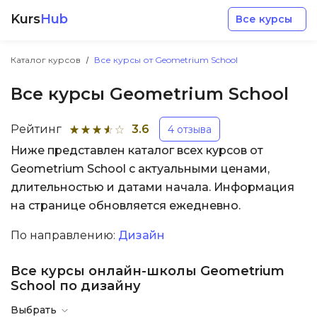
Kurs
Hub
Все курсы
Каталог курсов
Все курсы от Geometrium School
Все курсы Geometrium School
Рейтинг
3.6
4 отзыва
Ниже представлен каталог всех курсов от
Разработка
Geometrium School с актуальными ценами,
длительностью и датами начала. Информация
Маркетинг
на странице обновляется ежедневно.
Дизайн
По направлению:
Дизайн
Все курсы онлайн-школы Geometrium
Аналитика
School по дизайну
Менеджмент
Выбрать