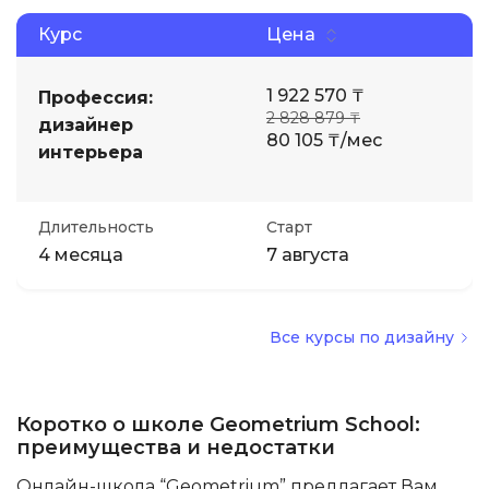
Курс
Цена
Иностранные языки
1 922 570 ₸
Профессия:
Soft Skills
2 828 879 ₸
дизайнер
80 105 ₸/мес
интерьера
ДПО
Длительность
Старт
Детям
4 месяца
7 августа
Акции и промокоды
Все курсы по дизайну
Коротко о школе Geometrium School:
преимущества и недостатки
Онлайн-школа “Geometrium” предлагает Вам