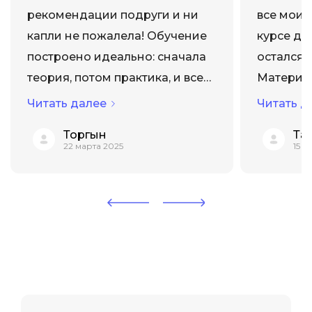
рекомендации подруги и ни
все мои 
капли не пожалела! Обучение
курсе ди
построено идеально: сначала
остался 
теория, потом практика, и все
Материал
это под чутким руководством
професс
Читать далее
Читать д
опытных кураторов. Очень
охватыв
Торгын
Та
впечатлил Клуб дизайнеров,
аспекты 
22 марта 2025
15 
где можно общаться с
Кураторы
единомышленниками и
готовы п
получать поддержку. Отдельно
ситуации
хочу отм...
школа пре