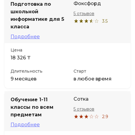
Фоксфорд
Подготовка по
школьной
5 отзывов
Иностранные языки
информатике для 5
3.5
класса
Soft Skills
Подробнее
ДПО
Цена
18 326 ₸
Детям
Длительность
Старт
9 месяцев
в любое время
Акции и промокоды
Сотка
Обучение 1-11
классы по всем
5 отзывов
предметам
2.9
Подробнее