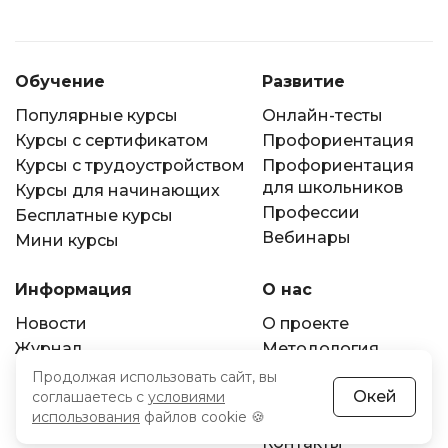
Обучение
Развитие
Популярные курсы
Онлайн-тесты
Курсы с сертификатом
Профориентация
Курсы с трудоустройством
Профориентация
для школьников
Курсы для начинающих
Профессии
Бесплатные курсы
Вебинары
Мини курсы
Информация
О нас
Новости
О проекте
Журнал
Методология
оценки
Партнерам
Продолжая использовать сайт, вы
СМИ и наши
Окей
соглашаетесь с
условиями
использования
файлов cookie 🍪
премии
Контакты