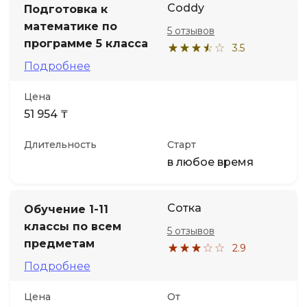
Coddy
Подготовка к
математике по
5 отзывов
Иностранные языки
программе 5 класса
3.5
Подробнее
Soft Skills
Цена
ДПО
51 954 ₸
Длительность
Старт
Детям
в любое время
Акции и промокоды
Сотка
Обучение 1-11
классы по всем
5 отзывов
предметам
2.9
Подробнее
Цена
От