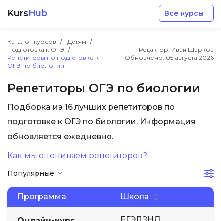
Kurs
Hub
Все курсы
Каталог курсов
Детям
Подготовка к ОГЭ
Редактор: Иван Шарков
Репетиторы по подготовке к
Обновлено:
05 августа 2026
ОГЭ по биологии
Репетиторы ОГЭ по биологии
Разработка
Подборка из 16 лучших репетиторов по
подготовке к ОГЭ по биологии. Информация
Маркетинг
обновляется ежедневно.
Как мы оцениваем репетиторов?
Дизайн
Популярные
Аналитика
Программа
Школа
Менеджмент
ЕГЭЛЭНД
Онлайн-курс