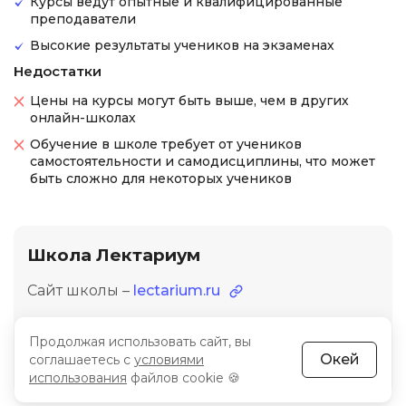
Курсы ведут опытные и квалифицированные
преподаватели
Высокие результаты учеников на экзаменах
Недостатки
Цены на курсы могут быть выше, чем в других
онлайн-школах
Обучение в школе требует от учеников
самостоятельности и самодисциплины, что может
быть сложно для некоторых учеников
Школа Лектариум
Сайт школы –
lectarium.ru
Рейтинг
3.9
Продолжая использовать сайт, вы
Окей
соглашаетесь с
условиями
(2 отзыва о Лектариум)
использования
файлов cookie 🍪