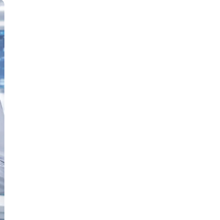
Д
Дизайнер верстальщик
И
Информационная
безопасность
К
Кибербезопасность
ка
Компьютерное зрение
Компьютерные сети
М
Микросервисная архитектура
Н
Нагрузочное тестирование