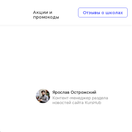
Акции и
Отзывы о школах
промокоды
e
Архитектор ПО
Б
Базы данных
Белый хакер
Блокчейн
В
Ярослав Острожский
ботка
Контент-менеджер раздела
Вайб кодинг
новостей сайта KursHub
Веб-разработка
Верстка на HTML и CSS