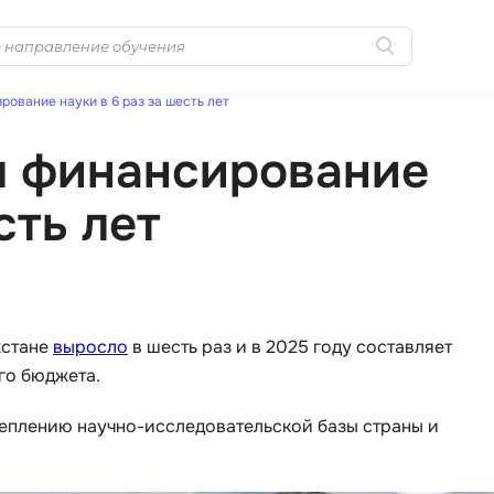
ование науки в 6 раз за шесть лет
Популярные
Microsoft Azur
л финансирование
Golang-разработка
MongoDB
Java-разработка
сть лет
MySQL
Python-разработка
N
Промпт инжиниринг
NestJS
Системное
Nginx
администрирование
хстане
выросло
в шесть раз и в 2025 году составляет
No-Code разра
го бюджета.
0 ... 9
NoSQL
реплению научно-исследовательской базы страны и
1C программирование
Nuxt.js
1С Администрирование
O