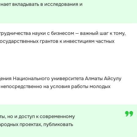
чинает вкладывать в исследования и
i
K
iOS разработк
Kubernetes
j
L
рудничества науки с бизнесом — важный шаг к тому,
государственных грантов к инвестициям частных
jQuery
LibGDX
Linux
А
Автоматизаци
M
Администрир
MATLAB
дения Национального университета Алматы Айсулу
PostgreSQL
т непосредственно на условия работы молодых
MODX
Администрир
MS Access
Алгоритмы и 
MS SQL
данных
ты, но и доступ к современному
родных проектах, публиковать