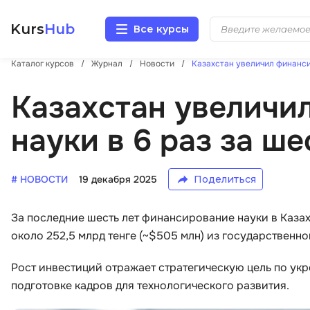
Kurs
Hub
Все курсы
Каталог курсов
Журнал
Новости
Казахстан увеличил финансир
Разработка
Казахстан увеличи
Маркетинг
науки в 6 раз за ше
Дизайн
# НОВОСТИ
19 декабря 2025
Поделиться
Аналитика
За последние шесть лет финансирование науки в Каза
Менеджмент
около 252,5 млрд тенге (~$505 млн) из государственно
Иностранные языки
Рост инвестиций отражает стратегическую цель по ук
подготовке кадров для технологического развития.
Soft Skills