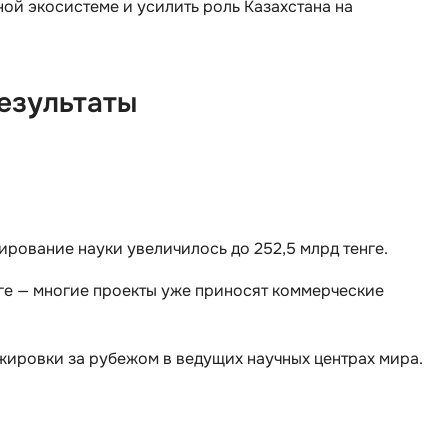
ой экосистеме и усилить роль Казахстана на
Scala
DevOps
Selenium
Docker
Solidity
езультаты
Drupal
T
E
Terraform
Elasticsearch
Three.js
F
Tilda
ирование науки увеличилось до 252,5 млрд тенге.
FastAPI
TypeScript
нге — многие проекты уже приносят коммерческие
Flask
U
Frontend-разработка
UML
жировки за рубежом в ведущих научных центрах мира.
FullStack-разработка
V
G
VMware
GitLab