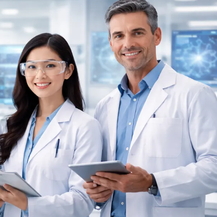
1С Битрикс
OSINT
A
Objective-C
API
OpenCart
ASP.NET
OpenStack
Active Directory
Oracle SQL
Android-разработка
P
Android Studio
PHP-разработ
Ansible
Pascal
Apache Airflow
Perl
Apache Kafka
PostgreSQL
Arduino
Postman
Asterisk
Powershell
B
Prometheus