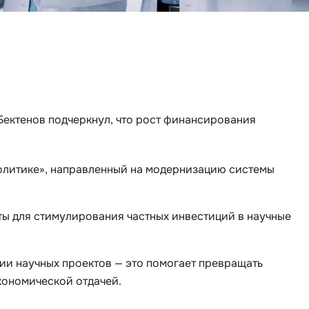
Backend разработка
PyQt
Bash
Q
Bootstrap
QA-тестирова
Bubble
QGIS
C
ектенов подчеркнул, что рост финансирования
Qt Creator
CI/CD
R
CentOS
политике», направленный на модернизацию системы
RabbitMQ
Cisco
React Native
ClickHouse
ты для стимулирования частных инвестиций в научные
Ruby
D
Rust
Dart
и научных проектов — это помогает превращать
S
кономической отдачей.
DataLens
SRE
Delphi