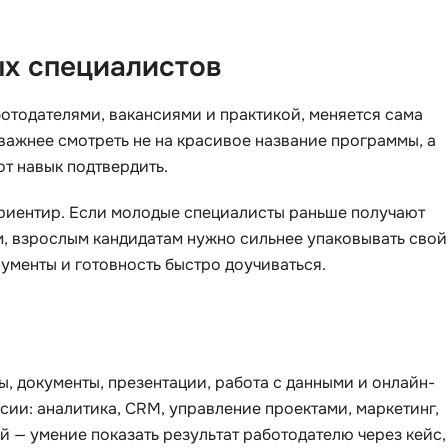
Scala
DevOps
Selenium
ых специалистов
Docker
Solidity
Drupal
отодателями, вакансиями и практикой, меняется сама
T
важнее смотреть не на красивое название программы, а
E
от навык подтвердить.
Terraform
Elasticsearch
Three.js
к ориентир. Если молодые специалисты раньше получают
F
Tilda
м, взрослым кандидатам нужно сильнее упаковывать свой
FastAPI
рументы и готовность быстро доучиваться.
TypeScript
Flask
U
Frontend-разработка
UML
FullStack-разработка
, документы, презентации, работа с данными и онлайн-
V
G
ии: аналитика, CRM, управление проектами, маркетинг,
VMware
й — умение показать результат работодателю через кейс,
GitLab