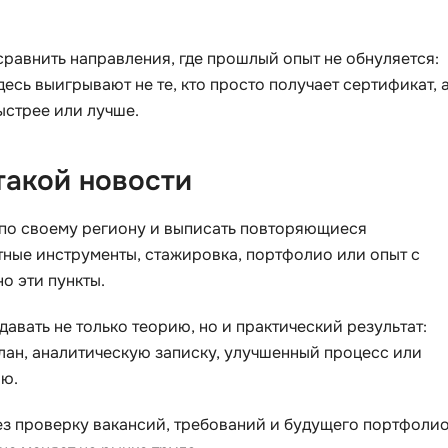
VR/AR-разраб
Godot
Visual Studio 
сравнить направления, где прошлый опыт не обнуляется:
Groovy
Здесь выигрывают не те, кто просто получает сертификат, 
W
H
быстрее или лучше.
Webflow
Hadoop
Webpack
такой новости
I
Wordpress
IoT
 по своему региону и выписать повторяющиеся
X
тные инструменты, стажировка, портфолио или опыт с
J
XML
о эти пункты.
JavaScript-разработка
Y
вать не только теорию, но и практический результат:
Java Spring Boot
Yandex Cloud
план, аналитическую записку, улучшенный процесс или
Jenkins
лю.
Z
Jira
з проверку вакансий, требований и будущего портфолио
Zabbix
Joomla