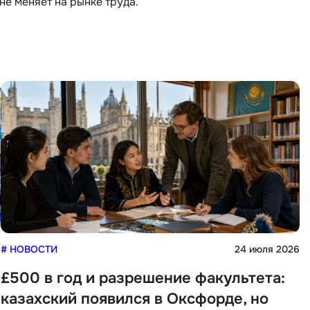
не меняет на рынке труда.
i
K
iOS разработк
Kubernetes
j
L
jQuery
LibGDX
Linux
А
Автоматизаци
M
Администрир
MATLAB
PostgreSQL
MODX
Администрир
MS Access
Алгоритмы и 
MS SQL
данных
6
# НОВОСТИ
24 июля 2026
£500 в год и разрешение факультета:
казахский появился в Оксфорде, но