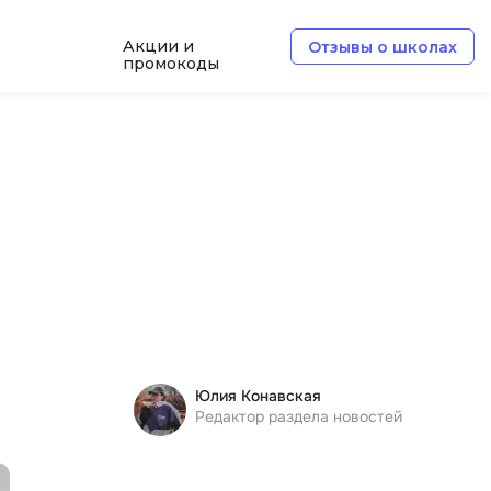
Акции и
Отзывы о школах
промокоды
e
Архитектор ПО
Б
Базы данных
Белый хакер
Блокчейн
В
ботка
Вайб кодинг
Юлия Конавская
Веб-разработка
Редактор раздела новостей
Верстка на HTML и CSS