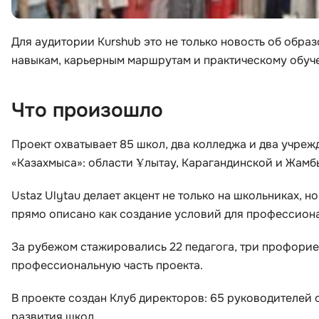
Для аудитории Kurshub это не только новость об образ
навыкам, карьерным маршрутам и практическому обуче
Что произошло
Проект охватывает 85 школ, два колледжа и два учре
«Казахмыса»: области Ұлытау, Карагандинской и Жамб
Ustaz Ulytau делает акцент не только на школьниках, н
прямо описано как создание условий для профессиона
За рубежом стажировались 22 педагога, три профорие
профессиональную часть проекта.
В проекте создан Клуб директоров: 65 руководителей
развития школ.