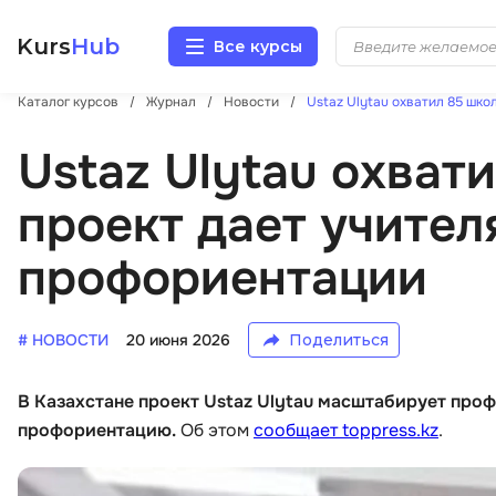
Kurs
Hub
Все курсы
Каталог курсов
Журнал
Новости
Ustaz Ulytau охватил 85 шко
Разработка
Ustaz Ulytau охвати
Маркетинг
проект дает учител
Дизайн
профориентации
Аналитика
# НОВОСТИ
20 июня 2026
Поделиться
Менеджмент
В Казахстане проект Ustaz Ulytau масштабирует про
Иностранные языки
профориентацию.
Об этом
сообщает toppress.kz
.
Soft Skills