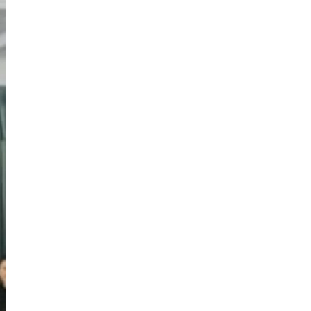
Д
Дизайнер верстальщик
И
Информационная
безопасность
К
Кибербезопасность
ка
Компьютерное зрение
Компьютерные сети
М
Микросервисная архитектура
Н
Нагрузочное тестирование