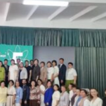
1С Битрикс
OSINT
A
Objective-C
API
OpenCart
ASP.NET
OpenStack
Active Directory
Oracle SQL
Android-разработка
P
Android Studio
PHP-разработ
Ansible
Pascal
Apache Airflow
Perl
Apache Kafka
PostgreSQL
Arduino
Postman
Asterisk
Powershell
B
Prometheus