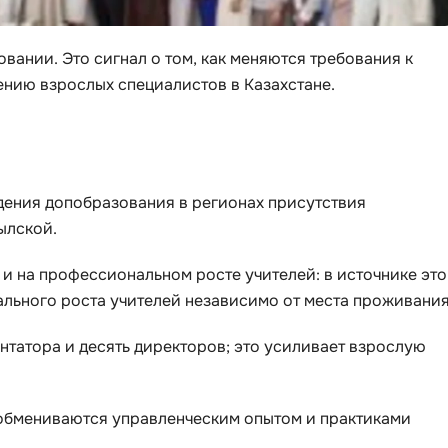
Backend разработка
PyQt
Bash
овании. Это сигнал о том, как меняются требования к
Q
нию взрослых специалистов в Казахстане.
Bootstrap
QA-тестирова
Bubble
QGIS
C
Qt Creator
CI/CD
ждения допобразования в регионах присутствия
R
ылской.
CentOS
RabbitMQ
Cisco
о и на профессиональном росте учителей: в источнике это
React Native
льного роста учителей независимо от места проживания
ClickHouse
Ruby
нтатора и десять директоров; это усиливает взрослую
D
Rust
Dart
S
DataLens
 обмениваются управленческим опытом и практиками
SRE
Delphi