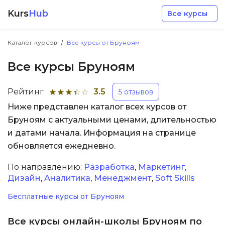
Kurs
Hub
Все курсы
Каталог курсов
Все курсы от Бруноям
Все курсы Бруноям
Рейтинг
3.5
5 отзывов
Ниже представлен каталог всех курсов от
Разработка
Бруноям с актуальными ценами, длительностью
и датами начала. Информация на странице
Маркетинг
обновляется ежедневно.
Дизайн
По направлению:
Разработка
,
Маркетинг
,
Дизайн
,
Аналитика
,
Менеджмент
,
Soft Skills
Аналитика
Бесплатные курсы от Бруноям
Менеджмент
Все курсы онлайн-школы Бруноям по