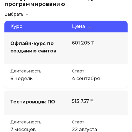
программированию
Иностранные языки
Выбрать
Курс
Цена
Soft Skills
601 205 ₸
Офлайн-курс по
ДПО
созданию сайтов
Детям
Длительность
Старт
6 недель
4 сентября
Акции и промокоды
513 757 ₸
Тестировщик ПО
Длительность
Старт
7 месяцев
22 августа