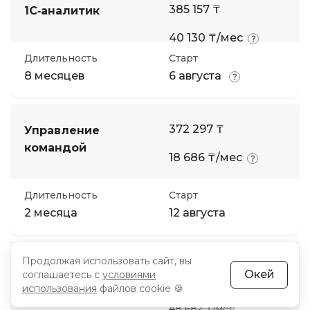
385 157 ₸
1С‑аналитик
40 130 ₸/мес
Длительность
Старт
8 месяцев
6 августа
372 297 ₸
Управление
командой
18 686 ₸/мес
Длительность
Старт
2 месяца
12 августа
Продолжая использовать сайт, вы
346 577 ₸
Продюсер онлайн-
Окей
соглашаетесь с
условиями
курсов
использования
файлов cookie 🍪
34 773 ₸/мес
48 682 ₸/мес