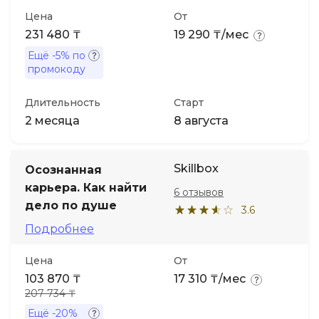
Цена
От
231 480 ₸
19 290 ₸/мес
Ещё
-5%
по
промокоду
Длительность
Старт
2 месяца
8 августа
Skillbox
Осознанная
карьера. Как найти
6 отзывов
дело по душе
3.6
Подробнее
Цена
От
103 870 ₸
17 310 ₸/мес
207 734 ₸
Ещё
-20%