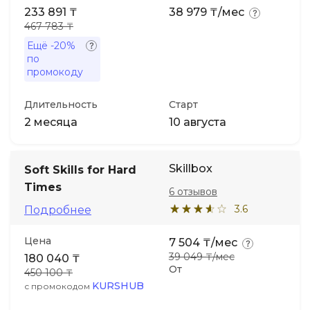
233 891 ₸
38 979 ₸/мес
467 783 ₸
Ещё
-20%
по
промокоду
Длительность
Старт
2 месяца
10 августа
Skillbox
Soft Skills for Hard
Times
6 отзывов
3.6
Подробнее
Цена
7 504 ₸/мес
39 049 ₸/мес
180 040 ₸
От
450 100 ₸
KURSHUB
с промокодом