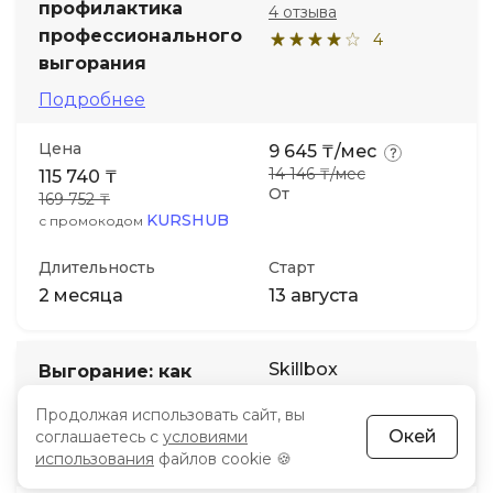
профилактика
4 отзыва
профессионального
4
выгорания
Подробнее
Цена
9 645 ₸/мес
14 146 ₸/мес
115 740 ₸
От
169 752 ₸
KURSHUB
с промокодом
Длительность
Старт
2 месяца
13 августа
Skillbox
Выгорание: как
вернуть интерес к
6 отзывов
Продолжая использовать сайт, вы
работе и жизни
3.6
Окей
соглашаетесь с
условиями
использования
файлов cookie 🍪
Подробнее