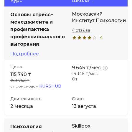
Курс
Школа
Московский
Основы стресс–
Институт Психологии
менеджмента и
профилактика
4 отзыва
профессионального
4
выгорания
Подробнее
Цена
9 645 ₸/мес
14 146 ₸/мес
115 740 ₸
От
169 752 ₸
KURSHUB
с промокодом
Длительность
Старт
2 месяца
13 августа
Skillbox
Психология