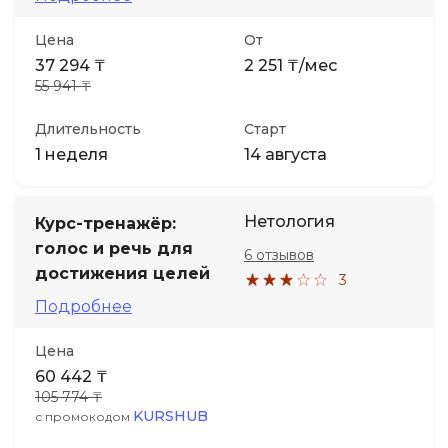
Цена
От
37 294 ₸
2 251 ₸/мес
55 941 ₸
Длительность
Старт
1 неделя
14 августа
Нетология
Курс-тренажёр:
голос и речь для
6 отзывов
достижения целей
3
Подробнее
Цена
60 442 ₸
105 774 ₸
KURSHUB
с промокодом