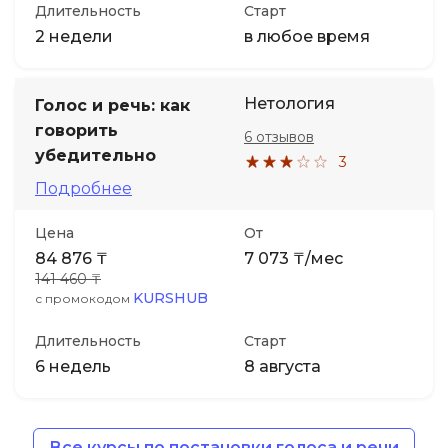
Длительность
Старт
2 недели
в любое время
Нетология
Голос и речь: как
говорить
6 отзывов
убедительно
3
Подробнее
Цена
От
84 876 ₸
7 073 ₸/мес
141 460 ₸
KURSHUB
с промокодом
Длительность
Старт
6 недель
8 августа
Все курсы по постановки голоса и речи