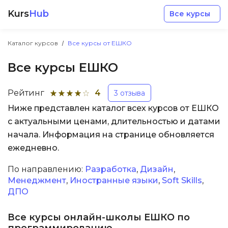
Kurs
Hub
Все курсы
Каталог курсов
Все курсы от ЕШКО
Все курсы ЕШКО
Рейтинг
4
3 отзыва
Ниже представлен каталог всех курсов от ЕШКО
Разработка
с актуальными ценами, длительностью и датами
начала. Информация на странице обновляется
Маркетинг
ежедневно.
Дизайн
По направлению:
Разработка
,
Дизайн
,
Менеджмент
,
Иностранные языки
,
Soft Skills
,
ДПО
Аналитика
Все курсы онлайн-школы ЕШКО по
Менеджмент