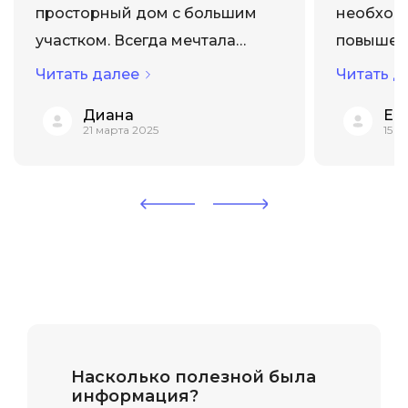
просторный дом с большим
необход
участком. Всегда мечтала
повышен
создать красивый сад, но не
отправля
Читать далее
Читать д
хватало знаний и понимания, с
Языковые
Диана
Ер
чего начать. Дочь
график н
21 марта 2025
15 
посоветовала курсы ЕШКО по
посещать
ландшафтному дизайну.
узнал сл
Честно говоря, сначала
контекст
сомневалась – смогу ли я ...
Удивился
существуе
Насколько полезной была
информация?