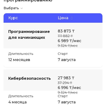
программированию
Выбрать
Иностранные языки
Курс
Цена
Soft Skills
83 873 ₸
Программирование
111 882 ₸
ДПО
для начинающих
6 989 ₸/мес
9 324 ₸/мес
Детям
Длительность
Старт
12 месяцев
7 августа
Акции и промокоды
27 983 ₸
Кибербезопасность
37 294 ₸
6 996 ₸/мес
9 324 ₸/мес
Длительность
Старт
4 месяца
7 августа